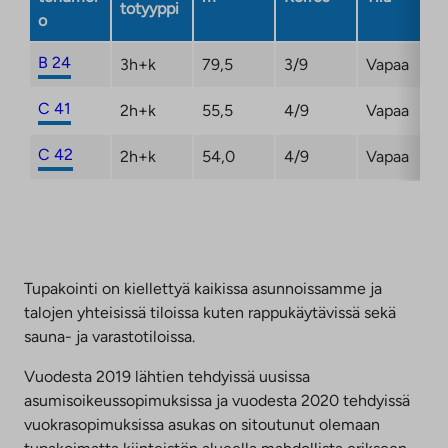
totyyppi
o
B 24
3h+k
79,5
3/9
Vapaa
C 41
2h+k
55,5
4/9
Vapaa
C 42
2h+k
54,0
4/9
Vapaa
Tupakointi on kiellettyä kaikissa asunnoissamme ja
talojen yhteisissä tiloissa kuten rappukäytävissä sekä
sauna- ja varastotiloissa.
Vuodesta 2019 lähtien tehdyissä uusissa
asumisoikeussopimuksissa ja vuodesta 2020 tehdyissä
vuokrasopimuksissa asukas on sitoutunut olemaan