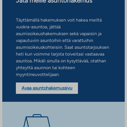
Jätä meille asuntohakemus
Täyttämällä hakemuksen voit hakea meiltä
vuokra-asuntoa, jättää
asumisoikeushakemuksen sekä vapaisiin ja
vapautuviin asuntoihin että varattuihin
asumisoikeuskohteisiin. Saat asuntotarjouksen
heti kun voimme tarjota toiveitasi vastaavaa
asuntoa. Mikäli sinulla on kysyttävää, otathan
yhteyttä asunnon tai kohteen
myyntineuvottelijaan.
Avaa asuntohakemussivu