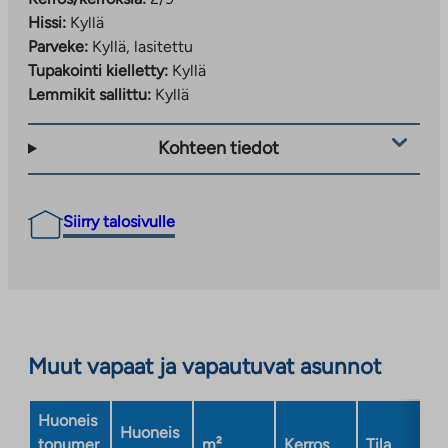
Hissi:
Kyllä
Parveke:
Kyllä, lasitettu
Tupakointi kielletty:
Kyllä
Lemmikit sallittu:
Kyllä
Kohteen tiedot
Siirry talosivulle
Muut vapaat ja vapautuvat asunnot
Huoneis
Huoneis
tonumer
m²
Kerros
Tila