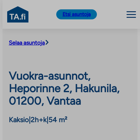
TA.fi
Etsi asuntoja
Siirry
sisältöön
Selaa asuntoja
Vuokra-asunnot,
Heporinne 2, Hakunila,
01200, Vantaa
Kaksio
|
2h+k
|
54 m²