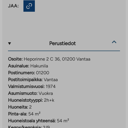
JAA:
Perustiedot
Osoite:
Heporinne 2 C 36, 01200 Vantaa
Asuinalue:
Hakunila
Postinumero:
01200
Postitoimipaikka:
Vantaa
Valmistumisvuosi:
1974
Asumismuoto:
Vuokra
Huoneistotyyppi:
2h+k
Huoneita:
2
Pinta-ala:
54 m²
Huoneistoala yhteensä:
54 m²
Kerros/kerroksia:
2/9