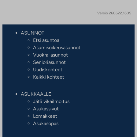
Versio 260622.1605
ASUNNOT
Etsi asuntoa
Asumisoikeusasunnot
Vuokra-asunnot
Senioriasunnot
Uudiskohteet
Kaikki kohteet
ASUKKAALLE
Jätä vikailmoitus
Asukassivut
Lomakkeet
Asukasopas