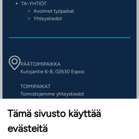
TA-YHTIÖT
Avoimet työpaikat
Yhteystiedot
PÄÄTOIMIPAIKKA
Kutojantie 6-8, 02630 Espoo
TOIMIPAIKAT
Toimistojemme yhteystiedot
Tämä sivusto käyttää
ASIAKASPALVELUKESKUS
Puh. 045 7734 3777
evästeitä
(arkisin klo 8-16)