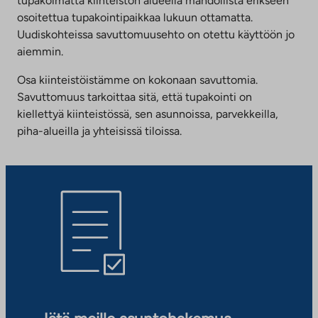
tupakoimatta kiinteistön alueella mahdollista erikseen
osoitettua tupakointipaikkaa lukuun ottamatta.
Uudiskohteissa savuttomuusehto on otettu käyttöön jo
aiemmin.
Osa kiinteistöistämme on kokonaan savuttomia.
Savuttomuus tarkoittaa sitä, että tupakointi on
kiellettyä kiinteistössä, sen asunnoissa, parvekkeilla,
piha-alueilla ja yhteisissä tiloissa.