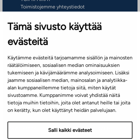
Toimistojemme yhteystiedot
Tämä sivusto käyttää
ASIAKASPALVELUKESKUS
Puh. 045 7734 3777
evästeitä
(arkisin klo 8-16)
info@ta.fi
Käytämme evästeitä tarjoamamme sisällön ja mainosten
räätälöimiseen, sosiaalisen median ominaisuuksien
tukemiseen ja kävijämäärämme analysoimiseen. Lisäksi
jaamme sosiaalisen median, mainosalan ja analytiikka-
Tilaa uutiskirje
alan kumppaneillemme tietoja siitä, miten käytät
sivustoamme. Kumppanimme voivat yhdistää näitä
Mediapankki
tietoja muihin tietoihin, joita olet antanut heille tai joita
on kerätty, kun olet käyttänyt heidän palvelujaan.
Käyttöehdot
Tietosuojaseloste
Saavutettavuusseloste
Salli kaikki evästeet