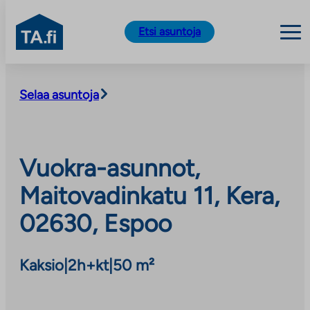
TA.fi
Etsi asuntoja
Siirry
sisältöön
Selaa asuntoja
Vuokra-asunnot,
Maitovadinkatu 11, Kera,
02630, Espoo
Kaksio
|
2h+kt
|
50 m²