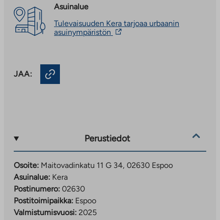
Asuinalue
Tulevaisuuden Kera tarjoaa urbaanin
Linkki
asuinympäristön
vie
ulkopuoliseen
palveluun.
Linkki
JAA:
aukeaa
uuteen
välilehteen
Perustiedot
Osoite:
Maitovadinkatu 11 G 34, 02630 Espoo
Asuinalue:
Kera
Postinumero:
02630
Postitoimipaikka:
Espoo
Valmistumisvuosi:
2025