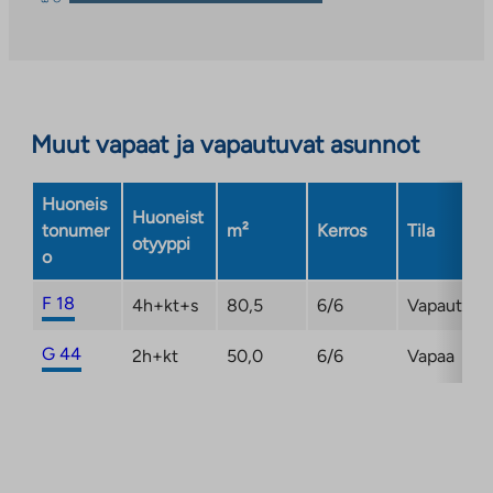
vie
palveluun.
ulkopuoliseen
Linkki
palveluun.
aukeaa
Linkki
uuteen
aukeaa
välilehteen
Muut vapaat ja vapautuvat asunnot
uuteen
välilehteen
Huoneis
Huoneist
tonumer
m²
Kerros
Tila
otyyppi
o
F 18
4h+kt+s
80,5
6/6
Vapautuma
G 44
2h+kt
50,0
6/6
Vapaa