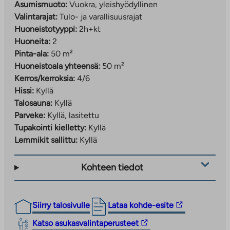
Asumismuoto:
Vuokra, yleishyödyllinen
Valintarajat:
Tulo- ja varallisuusrajat
Huoneistotyyppi:
2h+kt
Huoneita:
2
Pinta-ala:
50 m²
Huoneistoala yhteensä:
50 m²
Kerros/kerroksia:
4/6
Hissi:
Kyllä
Talosauna:
Kyllä
Parveke:
Kyllä, lasitettu
Tupakointi kielletty:
Kyllä
Lemmikit sallittu:
Kyllä
Kohteen tiedot
Linkki
Siirry talosivulle
Lataa kohde-esite
vie
Linkki
Katso asukasvalintaperusteet
ulkopuoliseen