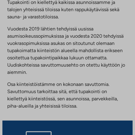
Tupakointi on kiellettyä kaikissa asunnoissamme ja
talojen yhteisissä tiloissa kuten rappukäytävissä sekä
sauna- ja varastotiloissa.
Vuodesta 2019 lähtien tehdyissä uusissa
asumisoikeussopimuksissa ja vuodesta 2020 tehdyissä
vuokrasopimuksissa asukas on sitoutunut olemaan
tupakoimatta kiinteistön alueella mahdollista erikseen
osoitettua tupakointipaikkaa lukuun ottamatta.
Uudiskohteissa savuttomuusehto on otettu käyttöön jo
aiemmin.
Osa kiinteistöistämme on kokonaan savuttomia.
Savuttomuus tarkoittaa sitä, että tupakointi on
kiellettyä kiinteistössä, sen asunnoissa, parvekkeilla,
piha-alueilla ja yhteisissä tiloissa.