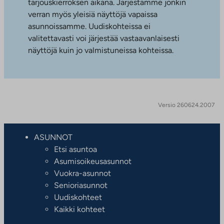
tarjouskierroksen aikana. Järjestämme jonkin
verran myös yleisiä näyttöjä vapaissa
asunnoissamme. Uudiskohteissa ei
valitettavasti voi järjestää vastaavanlaisesti
näyttöjä kuin jo valmistuneissa kohteissa.
Versio 260624.2007
ASUNNOT
Etsi asuntoa
Asumisoikeusasunnot
Vuokra-asunnot
Senioriasunnot
Uudiskohteet
Kaikki kohteet