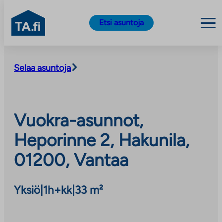
TA.fi
Etsi asuntoja
Siirry
sisältöön
Selaa asuntoja
Vuokra-asunnot,
Heporinne 2, Hakunila,
01200, Vantaa
Yksiö
|
1h+kk
|
33 m²