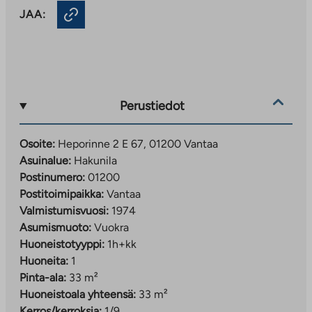
JAA:
Perustiedot
Osoite:
Heporinne 2 E 67, 01200 Vantaa
Asuinalue:
Hakunila
Postinumero:
01200
Postitoimipaikka:
Vantaa
Valmistumisvuosi:
1974
Asumismuoto:
Vuokra
Huoneistotyyppi:
1h+kk
Huoneita:
1
Pinta-ala:
33 m²
Huoneistoala yhteensä:
33 m²
Kerros/kerroksia:
1/9