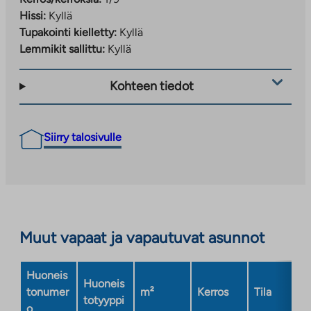
Hissi:
Kyllä
Tupakointi kielletty:
Kyllä
Lemmikit sallittu:
Kyllä
Kohteen tiedot
Siirry talosivulle
Muut vapaat ja vapautuvat asunnot
Huoneis
Huoneis
tonumer
m²
Kerros
Tila
totyyppi
o