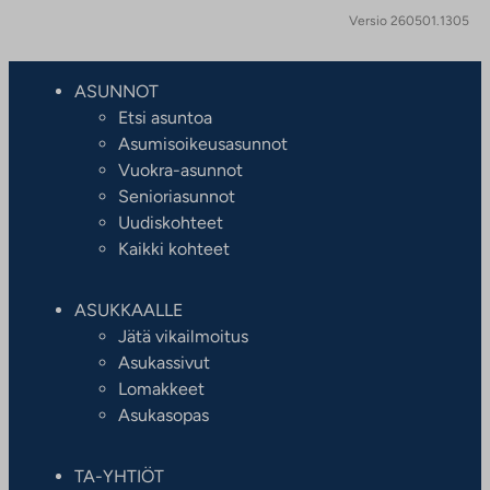
Versio 260501.1305
ASUNNOT
Etsi asuntoa
Asumisoikeusasunnot
Vuokra-asunnot
Senioriasunnot
Uudiskohteet
Kaikki kohteet
ASUKKAALLE
Jätä vikailmoitus
Asukassivut
Lomakkeet
Asukasopas
TA-YHTIÖT