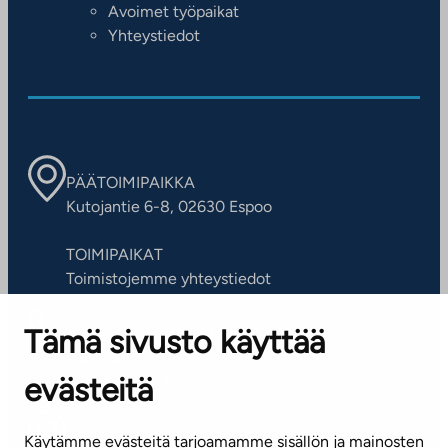
Avoimet työpaikat
Yhteystiedot
PÄÄTOIMIPAIKKA
Kutojantie 6-8, 02630 Espoo
TOIMIPAIKAT
Toimistojemme yhteystiedot
Tämä sivusto käyttää
ASIAKASPALVELUKESKUS
Puh. 045 7734 3777
evästeitä
(arkisin klo 8-16)
info@ta.fi
Käytämme evästeitä tarjoamamme sisällön ja mainosten