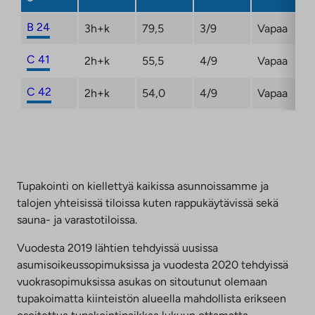
B 24
3h+k
79,5
3/9
Vapaa
C 41
2h+k
55,5
4/9
Vapaa
C 42
2h+k
54,0
4/9
Vapaa
Tupakointi on kiellettyä kaikissa asunnoissamme ja
talojen yhteisissä tiloissa kuten rappukäytävissä sekä
sauna- ja varastotiloissa.
Vuodesta 2019 lähtien tehdyissä uusissa
asumisoikeussopimuksissa ja vuodesta 2020 tehdyissä
vuokrasopimuksissa asukas on sitoutunut olemaan
tupakoimatta kiinteistön alueella mahdollista erikseen