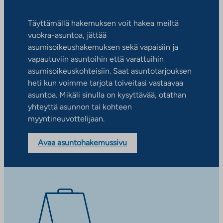
Täyttämällä hakemuksen voit hakea meiltä
vuokra-asuntoa, jättää
asumisoikeushakemuksen sekä vapaisiin ja
vapautuviin asuntoihin että varattuihin
asumisoikeuskohteisiin. Saat asuntotarjouksen
heti kun voimme tarjota toiveitasi vastaavaa
asuntoa. Mikäli sinulla on kysyttävää, otathan
yhteyttä asunnon tai kohteen
myyntineuvottelijaan.
Avaa asuntohakemussivu