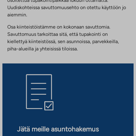
osoitettua tupakointipaikkaa lukuun ottamatta.
Uudiskohteissa savuttomuusehto on otettu käyttöön jo
aiemmin.
Osa kiinteistöistämme on kokonaan savuttomia.
Savuttomuus tarkoittaa sitä, että tupakointi on
kiellettyä kiinteistössä, sen asunnoissa, parvekkeilla,
piha-alueilla ja yhteisissä tiloissa.
Jätä meille asuntohakemus