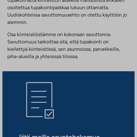
tupakoimatta kiinteistön alueella mahdollista erikseen
osoitettua tupakointipaikkaa lukuun ottamatta.
Uudiskohteissa savuttomuusehto on otettu käyttöön jo
aiemmin.
Osa kiinteistöistämme on kokonaan savuttomia.
Savuttomuus tarkoittaa sitä, että tupakointi on
kiellettyä kiinteistössä, sen asunnoissa, parvekkeilla,
piha-alueilla ja yhteisissä tiloissa.