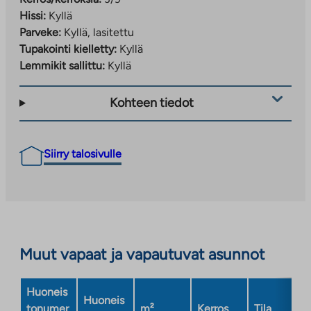
Hissi:
Kyllä
Parveke:
Kyllä, lasitettu
Tupakointi kielletty:
Kyllä
Lemmikit sallittu:
Kyllä
Kohteen tiedot
Siirry talosivulle
Muut vapaat ja vapautuvat asunnot
Huoneis
Huoneis
tonumer
m²
Kerros
Tila