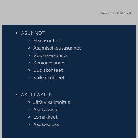
Versio 260114.1646
ASUNNOT
Etsi asuntoa
Asumisoikeusasunnot
Vuokra-asunnot
Senioriasunnot
Uudiskohteet
Kaikki kohteet
ASUKKAALLE
Jätä vikailmoitus
Asukassivut
Lomakkeet
Asukasopas