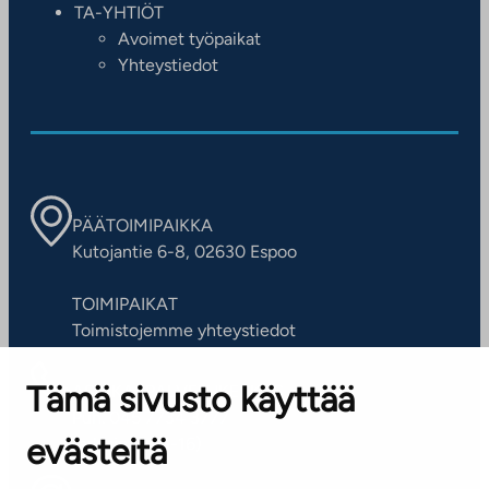
TA-YHTIÖT
Avoimet työpaikat
Yhteystiedot
PÄÄTOIMIPAIKKA
Kutojantie 6-8, 02630 Espoo
TOIMIPAIKAT
Toimistojemme yhteystiedot
Tämä sivusto käyttää
ASIAKASPALVELUKESKUS
Puh. 045 7734 3777
evästeitä
(arkisin klo 8-16)