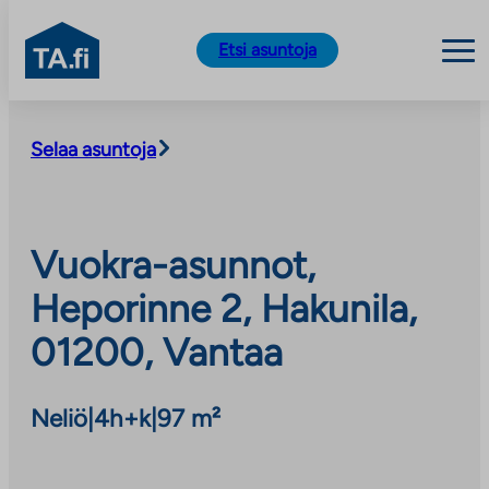
TA.fi
Etsi asuntoja
Siirry
sisältöön
Selaa asuntoja
Vuokra-asunnot,
Heporinne 2, Hakunila,
01200, Vantaa
Neliö
|
4h+k
|
97 m²