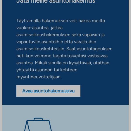
Jätä meille asuntohakemus
Täyttämällä hakemuksen voit hakea meiltä
vuokra-asuntoa, jättää
asumisoikeushakemuksen sekä vapaisiin ja
vapautuviin asuntoihin että varattuihin
asumisoikeuskohteisiin. Saat asuntotarjouksen
heti kun voimme tarjota toiveitasi vastaavaa
asuntoa. Mikäli sinulla on kysyttävää, otathan
yhteyttä asunnon tai kohteen
myyntineuvottelijaan.
Avaa asuntohakemussivu