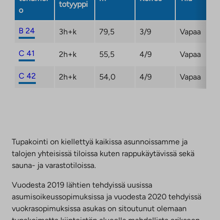
totyyppi
o
B 24
3h+k
79,5
3/9
Vapaa
C 41
2h+k
55,5
4/9
Vapaa
C 42
2h+k
54,0
4/9
Vapaa
Tupakointi on kiellettyä kaikissa asunnoissamme ja
talojen yhteisissä tiloissa kuten rappukäytävissä sekä
sauna- ja varastotiloissa.
Vuodesta 2019 lähtien tehdyissä uusissa
asumisoikeussopimuksissa ja vuodesta 2020 tehdyissä
vuokrasopimuksissa asukas on sitoutunut olemaan