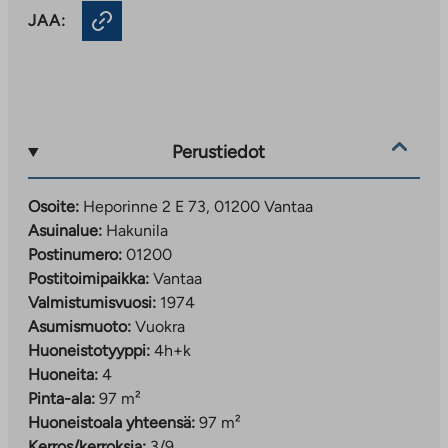
JAA:
Perustiedot
Osoite:
Heporinne 2 E 73, 01200 Vantaa
Asuinalue:
Hakunila
Postinumero:
01200
Postitoimipaikka:
Vantaa
Valmistumisvuosi:
1974
Asumismuoto:
Vuokra
Huoneistotyyppi:
4h+k
Huoneita:
4
Pinta-ala:
97 m²
Huoneistoala yhteensä:
97 m²
Kerros/kerroksia:
3/9