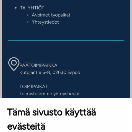
TA-YHTIÖT
Avoimet työpaikat
Yhteystiedot
PÄÄTOIMIPAIKKA
Kutojantie 6-8, 02630 Espoo
TOIMIPAIKAT
Toimistojemme yhteystiedot
Tämä sivusto käyttää
ASIAKASPALVELUKESKUS
Puh. 045 7734 3777
evästeitä
(arkisin klo 8-16)