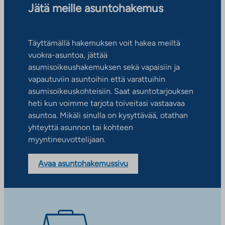
Jätä meille asuntohakemus
Täyttämällä hakemuksen voit hakea meiltä
vuokra-asuntoa, jättää
asumisoikeushakemuksen sekä vapaisiin ja
vapautuviin asuntoihin että varattuihin
asumisoikeuskohteisiin. Saat asuntotarjouksen
heti kun voimme tarjota toiveitasi vastaavaa
asuntoa. Mikäli sinulla on kysyttävää, otathan
yhteyttä asunnon tai kohteen
myyntineuvottelijaan.
Avaa asuntohakemussivu