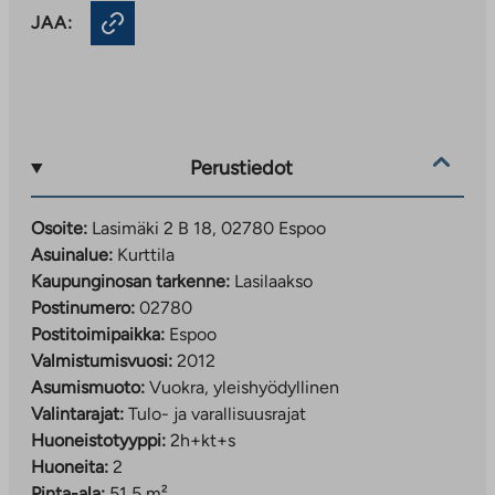
JAA:
Perustiedot
Osoite:
Lasimäki 2 B 18, 02780 Espoo
Asuinalue:
Kurttila
Kaupunginosan tarkenne:
Lasilaakso
Postinumero:
02780
Postitoimipaikka:
Espoo
Valmistumisvuosi:
2012
Asumismuoto:
Vuokra, yleishyödyllinen
Valintarajat:
Tulo- ja varallisuusrajat
Huoneistotyyppi:
2h+kt+s
Huoneita:
2
Pinta-ala:
51,5 m²