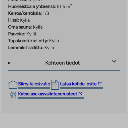
Huoneistoala yhteensä:
51,5 m²
Kerros/kerroksia:
1/3
Hissi:
Kyllä
Oma sauna:
Kyllä
Parveke:
Kyllä
Tupakointi kielletty:
Kyllä
Lemmikit sallittu:
Kyllä
Kohteen tiedot
Linkki
Siirry talosivulle
Lataa kohde-esite
vie
Linkki
Katso asukasvalintaperusteet
ulkopuoliseen
vie
palveluun.
ulkopuoliseen
Linkki
palveluun.
aukeaa
Linkki
uuteen
aukeaa