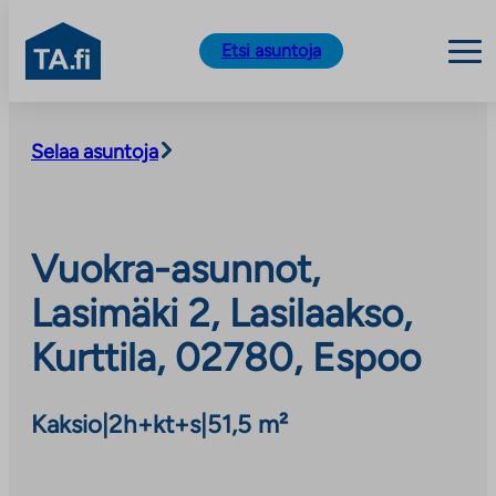
TA.fi
Etsi asuntoja
Siirry
sisältöön
Selaa asuntoja
Vuokra-asunnot,
Lasimäki 2, Lasilaakso,
Kurttila, 02780, Espoo
Kaksio
|
2h+kt+s
|
51,5 m²