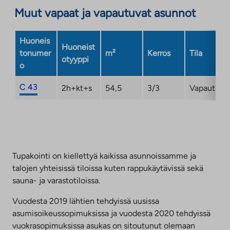
välilehteen
Muut vapaat ja vapautuvat asunnot
uuteen
välilehteen
Huoneis
Huoneist
tonumer
m²
Kerros
Tila
otyyppi
o
C 43
2h+kt+s
54,5
3/3
Vapautuma
Tupakointi on kiellettyä kaikissa asunnoissamme ja
talojen yhteisissä tiloissa kuten rappukäytävissä sekä
sauna- ja varastotiloissa.
Vuodesta 2019 lähtien tehdyissä uusissa
asumisoikeussopimuksissa ja vuodesta 2020 tehdyissä
vuokrasopimuksissa asukas on sitoutunut olemaan