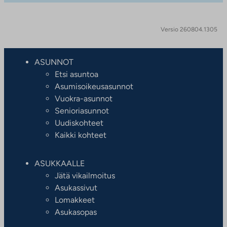
Versio 260804.1305
ASUNNOT
Etsi asuntoa
Asumisoikeusasunnot
Vuokra-asunnot
Senioriasunnot
Uudiskohteet
Kaikki kohteet
ASUKKAALLE
Jätä vikailmoitus
Asukassivut
Lomakkeet
Asukasopas