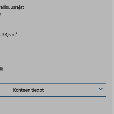
rallisuusrajat
k
:
38,5 m²
lä
Kohteen tiedot