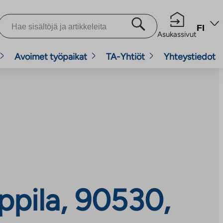
FI
Asukassivut
Avoimet työpaikat
TA-Yhtiöt
Yhteystiedot
ppila, 90530,