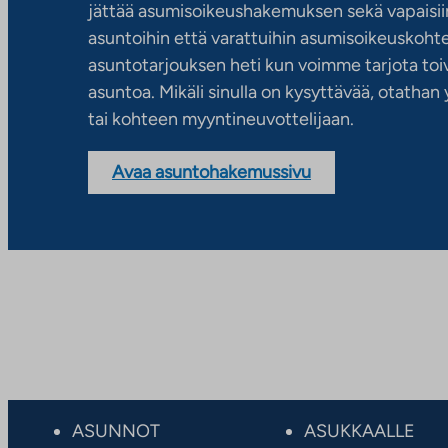
jättää asumisoikeushakemuksen sekä vapaisiin
asuntoihin että varattuihin asumisoikeuskohtei
asuntotarjouksen heti kun voimme tarjota toiv
asuntoa. Mikäli sinulla on kysyttävää, otatha
tai kohteen myyntineuvottelijaan.
Avaa asuntohakemussivu
ASUNNOT
ASUKKAALLE