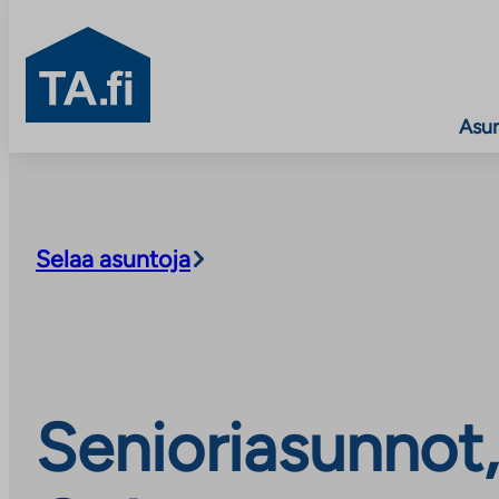
TA.fi
Asu
Siirry
sisältöön
Selaa asuntoja
Senioriasunnot,