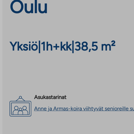
Oulu
Yksiö
|
1h+kk
|
38,5 m²
Asukastarinat
Anne ja Armas-koira viihtyvät senioreille 