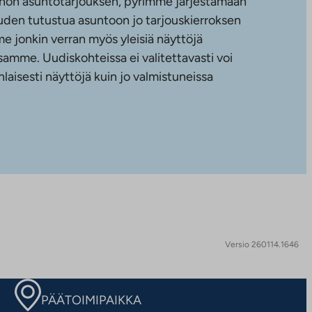
non asuntotarjouksen, pyrimme järjestämään
uuden tutustua asuntoon jo tarjouskierroksen
e jonkin verran myös yleisiä näyttöjä
amme. Uudiskohteissa ei valitettavasti voi
nlaisesti näyttöjä kuin jo valmistuneissa
Versio 260114.1646
PÄÄTOIMIPAIKKA