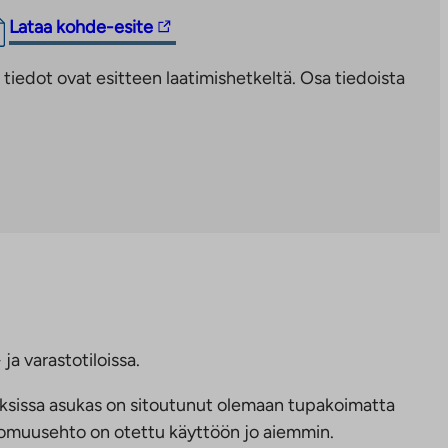
Linkki
Lataa kohde-esite
vie
iedot ovat esitteen laatimishetkeltä. Osa tiedoista
ulkopuoliseen
palveluun.
Linkki
aukeaa
uuteen
välilehteen
ja varastotiloissa.
ksissa asukas on sitoutunut olemaan tupakoimatta
ttomuusehto on otettu käyttöön jo aiemmin.