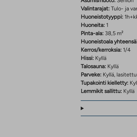
Asumismuoto:
Seniori
aukeaa
Valintarajat:
Tulo- ja va
uuteen
välilehteen
Huoneistotyyppi:
1h+k
Huoneita:
1
Pinta-ala:
38,5 m²
Huoneistoala yhteensä
Kerros/kerroksia:
1/4
Hissi:
Kyllä
Talosauna:
Kyllä
Parveke:
Kyllä, lasitettu
Tupakointi kielletty:
Kyl
Lemmikit sallittu:
Kyllä