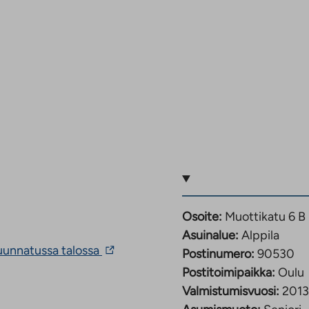
Osoite:
Muottikatu 6 B
Asuinalue:
Alppila
Linkki
suunnatussa talossa
Postinumero:
90530
vie
Postitoimipaikka:
Oulu
ulkopuoliseen
palveluun.
Valmistumisvuosi:
2013
Linkki