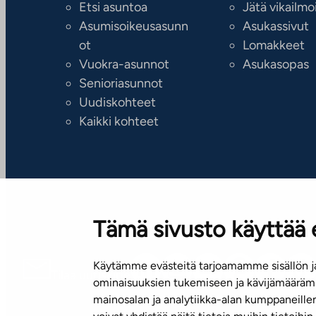
Etsi asuntoa
Jätä vikailmo
Asumisoikeusasunn
Asukassivut
ot
Lomakkeet
Vuokra-asunnot
Asukasopas
Senioriasunnot
Uudiskohteet
Kaikki kohteet
Tämä sivusto käyttää 
Käytämme evästeitä tarjoamamme sisällön ja
Tilaa uutiskirje
ominaisuuksien tukemiseen ja kävijämäärämm
mainosalan ja analytiikka-alan kumppaneill