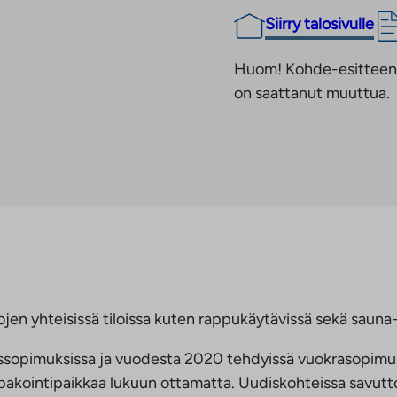
Siirry talosivulle
Huom! Kohde-esitteen t
on saattanut muuttua.
jen yhteisissä tiloissa kuten rappukäytävissä sekä sauna- 
ussopimuksissa ja vuodesta 2020 tehdyissä vuokrasopimu
 tupakointipaikkaa lukuun ottamatta. Uudiskohteissa savu