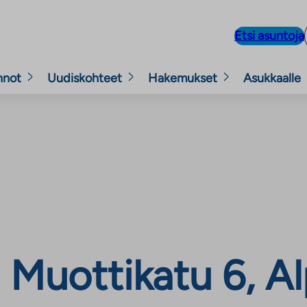
Etsi asuntoja
nnot
Uudiskohteet
Hakemukset
Asukkaalle
 Muottikatu 6, Al