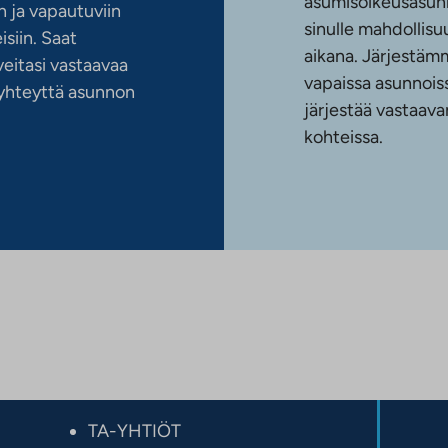
asumisoikeusasun
 ja vapautuviin
sinulle mahdollis
siin. Saat
aikana. Järjestämm
eitasi vastaavaa
vapaissa asunnoiss
n yhteyttä asunnon
järjestää vastaava
kohteissa.
TA-YHTIÖT