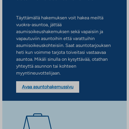
Täyttämällä hakemuksen voit hakea meiltä
vuokra-asuntoa, jättää
asumisoikeushakemuksen sekä vapaisiin ja
vapautuviin asuntoihin että varattuihin
asumisoikeuskohteisiin. Saat asuntotarjouksen
heti kun voimme tarjota toiveitasi vastaavaa
asuntoa. Mikäli sinulla on kysyttävää, otathan
yhteyttä asunnon tai kohteen
myyntineuvottelijaan.
Avaa asuntohakemussivu