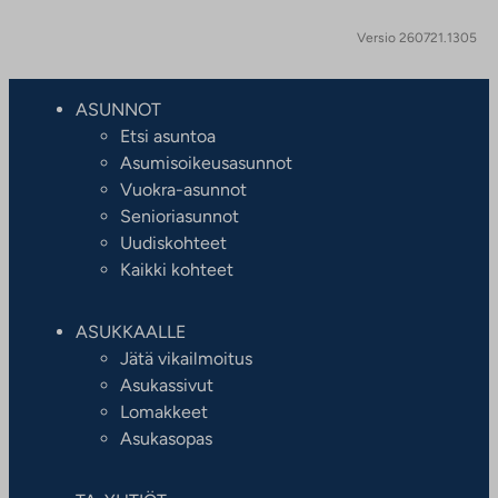
Versio 260721.1305
ASUNNOT
Etsi asuntoa
Asumisoikeusasunnot
Vuokra-asunnot
Senioriasunnot
Uudiskohteet
Kaikki kohteet
ASUKKAALLE
Jätä vikailmoitus
Asukassivut
Lomakkeet
Asukasopas