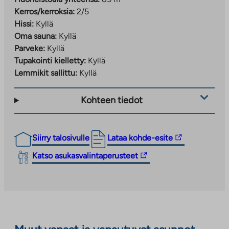
Kerros/kerroksia:
2/5
Hissi:
Kyllä
Oma sauna:
Kyllä
Parveke:
Kyllä
Tupakointi kielletty:
Kyllä
Lemmikit sallittu:
Kyllä
Kohteen tiedot
Linkki
Siirry talosivulle
Lataa kohde-esite
vie
Linkki
Katso asukasvalintaperusteet
ulkopuoliseen
vie
palveluun.
ulkopuoliseen
Linkki
palveluun.
aukeaa
Linkki
uuteen
aukeaa
välilehteen
uuteen