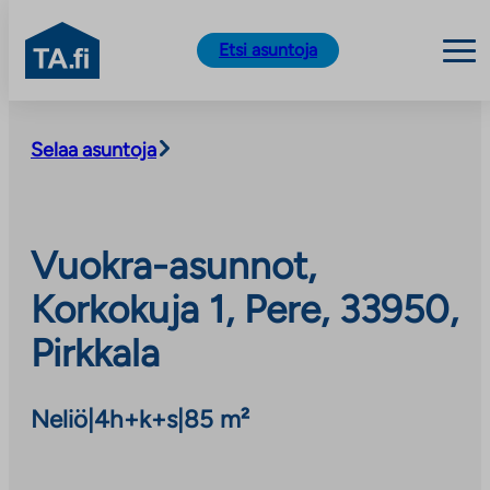
TA.fi
Etsi asuntoja
Siirry
sisältöön
Selaa asuntoja
Vuokra-asunnot,
Korkokuja 1, Pere, 33950,
Pirkkala
Neliö
|
4h+k+s
|
85 m²