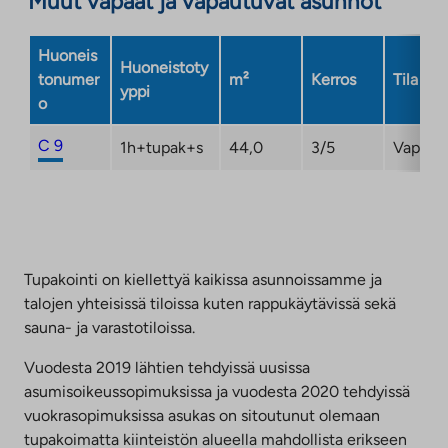
Muut vapaat ja vapautuvat asunnot
välilehteen
Huoneis
Huoneistoty
tonumer
m²
Kerros
Tila
yppi
o
C 9
1h+tupak+s
44,0
3/5
Vapaa
Tupakointi on kiellettyä kaikissa asunnoissamme ja
talojen yhteisissä tiloissa kuten rappukäytävissä sekä
sauna- ja varastotiloissa.
Vuodesta 2019 lähtien tehdyissä uusissa
asumisoikeussopimuksissa ja vuodesta 2020 tehdyissä
vuokrasopimuksissa asukas on sitoutunut olemaan
tupakoimatta kiinteistön alueella mahdollista erikseen