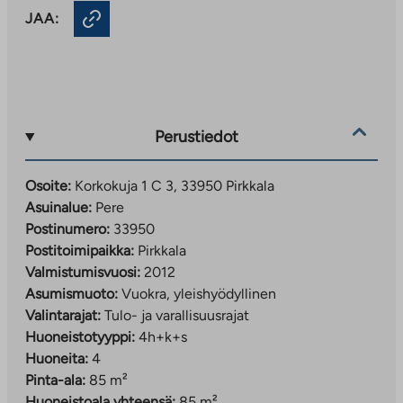
JAA:
Perustiedot
Osoite:
Korkokuja 1 C 3, 33950 Pirkkala
Asuinalue:
Pere
Postinumero:
33950
Postitoimipaikka:
Pirkkala
Valmistumisvuosi:
2012
Asumismuoto:
Vuokra, yleishyödyllinen
Valintarajat:
Tulo- ja varallisuusrajat
Huoneistotyyppi:
4h+k+s
Huoneita:
4
Pinta-ala:
85 m²
Huoneistoala yhteensä:
85 m²