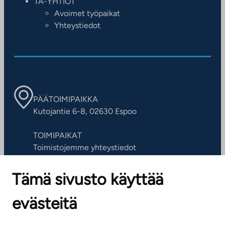
TA-YHTIÖT
Avoimet työpaikat
Yhteystiedot
PÄÄTOIMIPAIKKA
Kutojantie 6-8, 02630 Espoo
TOIMIPAIKAT
Toimistojemme yhteystiedot
Tämä sivusto käyttää
ASIAKASPALVELUKESKUS
Puh. 045 7734 3777
evästeitä
(arkisin klo 8-16)