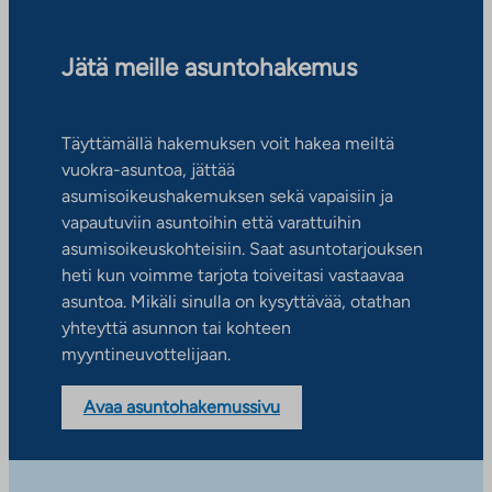
Jätä meille asuntohakemus
Täyttämällä hakemuksen voit hakea meiltä
vuokra-asuntoa, jättää
asumisoikeushakemuksen sekä vapaisiin ja
vapautuviin asuntoihin että varattuihin
asumisoikeuskohteisiin. Saat asuntotarjouksen
heti kun voimme tarjota toiveitasi vastaavaa
asuntoa. Mikäli sinulla on kysyttävää, otathan
yhteyttä asunnon tai kohteen
myyntineuvottelijaan.
Avaa asuntohakemussivu