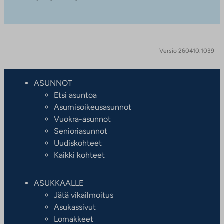
Versio 260410.1039
ASUNNOT
Etsi asuntoa
Asumisoikeusasunnot
Vuokra-asunnot
Senioriasunnot
Uudiskohteet
Kaikki kohteet
ASUKKAALLE
Jätä vikailmoitus
Asukassivut
Lomakkeet