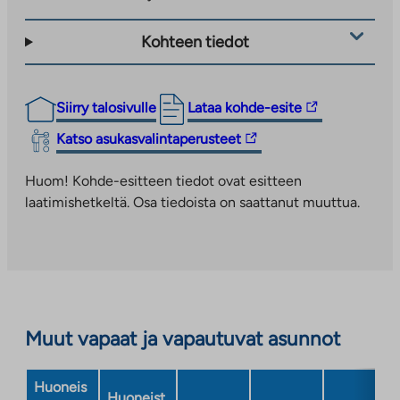
Kohteen tiedot
Linkki
Siirry talosivulle
Lataa kohde-esite
vie
Linkki
Katso asukasvalintaperusteet
ulkopuoliseen
vie
palveluun.
ulkopuoliseen
Huom! Kohde-esitteen tiedot ovat esitteen
Linkki
palveluun.
laatimishetkeltä. Osa tiedoista on saattanut muuttua.
aukeaa
Linkki
uuteen
aukeaa
välilehteen
uuteen
välilehteen
Muut vapaat ja vapautuvat asunnot
Huoneis
Huoneist