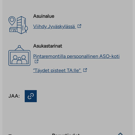
Asuinalue
Linkki
Viihdy Jyväskylässä
vie
ulkopuoliseen
palveluun.
Asukastarinat
Linkki
aukeaa
Linkki
Pintaremontilla persoonallinen ASO-koti
uuteen
vie
välilehteen
ulkopu
Linkki
”Täydet pisteet TA:lle”
palvelu
vie
Linkki
ulkopuoliseen
aukeaa
palveluun.
uuteen
Linkki
välileh
JAA:
aukeaa
uuteen
välilehteen