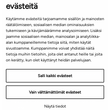
evästeitä
(arkisin klo 8-16)
info@ta.fi
Käytämme evästeitä tarjoamamme sisällön ja mainosten
räätälöimiseen, sosiaalisen median ominaisuuksien
tukemiseen ja kävijämäärämme analysoimiseen. Lisäksi
jaamme sosiaalisen median, mainosalan ja analytiikka-
Tilaa uutiskirje
alan kumppaneillemme tietoja siitä, miten käytät
sivustoamme. Kumppanimme voivat yhdistää näitä
Mediapankki
tietoja muihin tietoihin, joita olet antanut heille tai joita
on kerätty, kun olet käyttänyt heidän palvelujaan.
Käyttöehdot
Tietosuojaseloste
Saavutettavuusseloste
Salli kaikki evästeet
Näytä evästeasetukseni
Vain välttämättömät evästeet
Copyright © 2026 TA-Yhtiöt | Pidätämme oikeuden
Näytä tiedot
muutoksiin