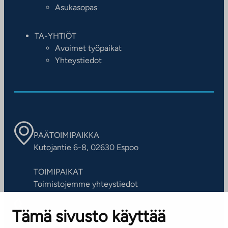
Asukasopas
TA-YHTIÖT
Avoimet työpaikat
Yhteystiedot
PÄÄTOIMIPAIKKA
Kutojantie 6-8, 02630 Espoo
TOIMIPAIKAT
Toimistojemme yhteystiedot
Tämä sivusto käyttää
ASIAKASPALVELUKESKUS
Puh. 045 7734 3777