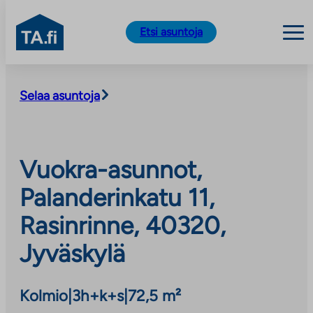
TA.fi
Etsi asuntoja
Siirry
sisältöön
Selaa asuntoja
Vuokra-asunnot,
Palanderinkatu 11,
Rasinrinne, 40320,
Jyväskylä
Kolmio
|
3h+k+s
|
72,5 m²