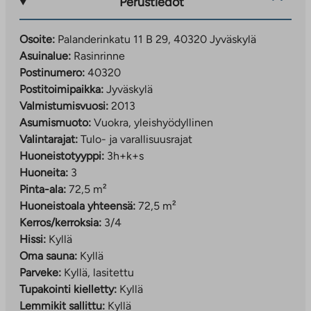
Perustiedot
Osoite:
Palanderinkatu 11 B 29, 40320 Jyväskylä
Asuinalue:
Rasinrinne
Postinumero:
40320
Postitoimipaikka:
Jyväskylä
Valmistumisvuosi:
2013
Asumismuoto:
Vuokra, yleishyödyllinen
Valintarajat:
Tulo- ja varallisuusrajat
Huoneistotyyppi:
3h+k+s
Huoneita:
3
Pinta-ala:
72,5 m²
Huoneistoala yhteensä:
72,5 m²
Kerros/kerroksia:
3/4
Hissi:
Kyllä
Oma sauna:
Kyllä
Parveke:
Kyllä, lasitettu
Tupakointi kielletty:
Kyllä
Lemmikit sallittu:
Kyllä