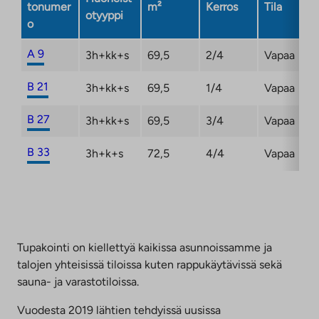
tonumer
m²
Kerros
Tila
otyyppi
o
A 9
3h+kk+s
69,5
2/4
Vapaa
B 21
3h+kk+s
69,5
1/4
Vapaa
B 27
3h+kk+s
69,5
3/4
Vapaa
B 33
3h+k+s
72,5
4/4
Vapaa
Tupakointi on kiellettyä kaikissa asunnoissamme ja
talojen yhteisissä tiloissa kuten rappukäytävissä sekä
sauna- ja varastotiloissa.
Vuodesta 2019 lähtien tehdyissä uusissa