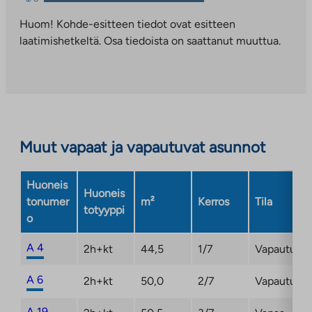
vie
palveluun.
ulkopuoliseen
Huom! Kohde-esitteen tiedot ovat esitteen
Linkki
palveluun.
laatimishetkeltä. Osa tiedoista on saattanut muuttua.
aukeaa
Linkki
uuteen
aukeaa
välilehteen
uuteen
välilehteen
Muut vapaat ja vapautuvat asunnot
Huoneis
Huoneis
tonumer
m²
Kerros
Tila
totyyppi
o
A 4
2h+kt
44,5
1/7
Vapautuma
A 6
2h+kt
50,0
2/7
Vapautuma
A 19