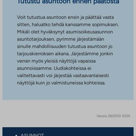
Tutustu asuntoon ennen päätöstä
Voit tutustua asuntoon ensin ja päättää vasta
sitten, haluatko tehdä kanssamme sopimuksen.
Mikäli olet hyväksynyt asumisoikeusasunnon
asuntotarjouksen, pyrimme järjestämään
sinulle mahdollisuuden tutustua asuntoon jo
tarjouskierroksen aikana. Järjestämme jonkin
verran myös yleisiä näyttöjä vapaissa
asunnoissamme. Uudiskohteissa ei
valitettavasti voi järjestää vastaavanlaisesti
näyttöjä kuin jo valmistuneissa kohteissa.
Versio 260510.1005
ASUNNOT