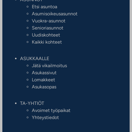
Etsi asuntoa
Asumisoikeusasunnot
Vuokra-asunnot
Senioriasunnot
Uudiskohteet
Kaikki kohteet
ASUKKAALLE
Jätä vikailmoitus
Asukassivut
Lomakkeet
Asukasopas
TA-YHTIÖT
Avoimet työpaikat
Yhteystiedot