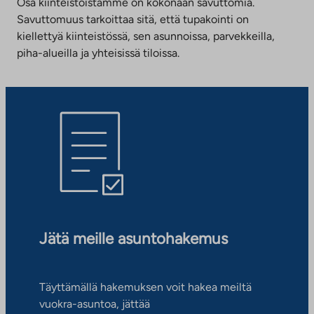
Osa kiinteistöistämme on kokonaan savuttomia.
Savuttomuus tarkoittaa sitä, että tupakointi on
kiellettyä kiinteistössä, sen asunnoissa, parvekkeilla,
piha-alueilla ja yhteisissä tiloissa.
Jätä meille asuntohakemus
Täyttämällä hakemuksen voit hakea meiltä
vuokra-asuntoa, jättää