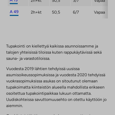
2h+kt
50,5
3/7
Vapaa
A 49
2h+kt
50,5
6/7
Vapaa
Tupakointi on kiellettyä kaikissa asunnoissamme ja
talojen yhteisissä tiloissa kuten rappukäytävissä sekä
sauna- ja varastotiloissa.
Vuodesta 2019 lähtien tehdyissä uusissa
asumisoikeussopimuksissa ja vuodesta 2020 tehdyissä
vuokrasopimuksissa asukas on sitoutunut olemaan
tupakoimatta kiinteistön alueella mahdollista erikseen
osoitettua tupakointipaikkaa lukuun ottamatta.
Uudiskohteissa savuttomuusehto on otettu käyttöön jo
aiemmin.