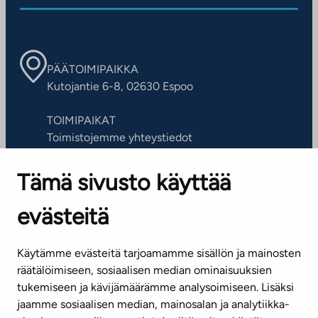
PÄÄTOIMIPAIKKA
Kutojantie 6-8, 02630 Espoo
TOIMIPAIKAT
Toimistojemme yhteystiedot
Tämä sivusto käyttää
ASIAKASPALVELUKESKUS
Puh. 045 7734 3777
evästeitä
(arkisin klo 8-16)
info@ta.fi
Käytämme evästeitä tarjoamamme sisällön ja mainosten
räätälöimiseen, sosiaalisen median ominaisuuksien
tukemiseen ja kävijämäärämme analysoimiseen. Lisäksi
jaamme sosiaalisen median, mainosalan ja analytiikka-
Tilaa uutiskirje