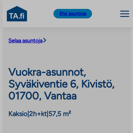
TA.fi
Etsi asuntoja
Siirry
sisältöön
Selaa asuntoja
Vuokra-asunnot,
Syväkiventie 6, Kivistö,
01700, Vantaa
Kaksio
|
2h+kt
|
57,5 m²