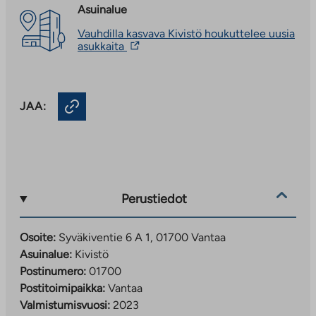
Asuinalue
Vauhdilla kasvava Kivistö houkuttelee uusia
Linkki
asukkaita
vie
ulkopuoliseen
palveluun.
Linkki
JAA:
aukeaa
uuteen
välilehteen
Perustiedot
Osoite:
Syväkiventie 6 A 1, 01700 Vantaa
Asuinalue:
Kivistö
Postinumero:
01700
Postitoimipaikka:
Vantaa
Valmistumisvuosi:
2023