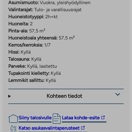
Asumismuoto:
Vuokra, yleishyödyllinen
Valintarajat:
Tulo- ja varallisuusrajat
Huoneistotyyppi:
2h+kt
Huoneita:
2
Pinta-ala:
57,5 m²
Huoneistoala yhteensä:
57,5 m²
Kerros/kerroksia:
1/7
Hissi:
Kyllä
Talosauna:
Kyllä
Parveke:
Kyllä, lasitettu
Tupakointi kielletty:
Kyllä
Lemmikit sallittu:
Kyllä
Kohteen tiedot
Linkki
Siirry talosivulle
Lataa kohde-esite
vie
Linkki
Katso asukasvalintaperusteet
ulkopuoliseen