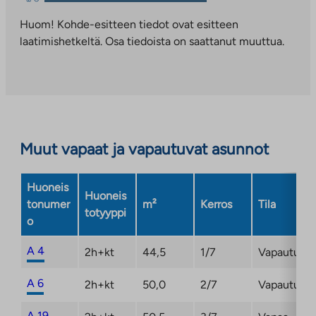
vie
palveluun.
ulkopuoliseen
Huom! Kohde-esitteen tiedot ovat esitteen
Linkki
palveluun.
laatimishetkeltä. Osa tiedoista on saattanut muuttua.
aukeaa
Linkki
uuteen
aukeaa
välilehteen
uuteen
välilehteen
Muut vapaat ja vapautuvat asunnot
Huoneis
Huoneis
tonumer
m²
Kerros
Tila
totyyppi
o
A 4
2h+kt
44,5
1/7
Vapautuma
A 6
2h+kt
50,0
2/7
Vapautuma
A 19