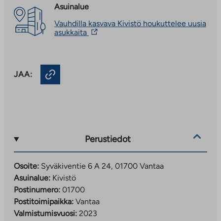
Asuinalue
Vauhdilla kasvava Kivistö houkuttelee uusia
Linkki
asukkaita
vie
ulkopuoliseen
palveluun.
Linkki
JAA:
aukeaa
uuteen
välilehteen
Perustiedot
Osoite:
Syväkiventie 6 A 24, 01700 Vantaa
Asuinalue:
Kivistö
Postinumero:
01700
Postitoimipaikka:
Vantaa
Valmistumisvuosi:
2023