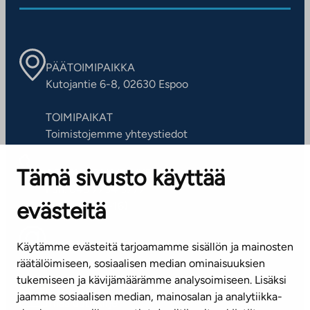
PÄÄTOIMIPAIKKA
Kutojantie 6-8, 02630 Espoo
TOIMIPAIKAT
Toimistojemme yhteystiedot
Tämä sivusto käyttää
ASIAKASPALVELUKESKUS
Puh. 045 7734 3777
evästeitä
(arkisin klo 8-16)
info@ta.fi
Käytämme evästeitä tarjoamamme sisällön ja mainosten
räätälöimiseen, sosiaalisen median ominaisuuksien
tukemiseen ja kävijämäärämme analysoimiseen. Lisäksi
jaamme sosiaalisen median, mainosalan ja analytiikka-
Tilaa uutiskirje