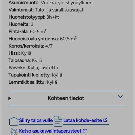
Asumismuoto:
Vuokra, yleishyödyllinen
Valintarajat:
Tulo- ja varallisuusrajat
Huoneistotyyppi:
3h+kt
Huoneita:
3
Pinta-ala:
60,5 m²
Huoneistoala yhteensä:
60,5 m²
Kerros/kerroksia:
4/7
Hissi:
Kyllä
Talosauna:
Kyllä
Parveke:
Kyllä, lasitettu
Tupakointi kielletty:
Kyllä
Lemmikit sallittu:
Kyllä
Kohteen tiedot
Linkki
Siirry talosivulle
Lataa kohde-esite
vie
Linkki
Katso asukasvalintaperusteet
ulkopuoliseen