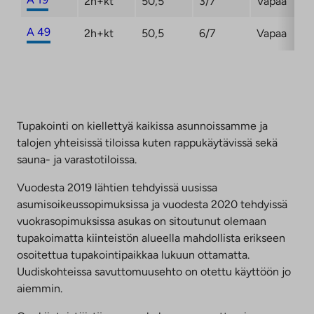
2h+kt
50,5
3/7
Vapaa
A 49
2h+kt
50,5
6/7
Vapaa
Tupakointi on kiellettyä kaikissa asunnoissamme ja
talojen yhteisissä tiloissa kuten rappukäytävissä sekä
sauna- ja varastotiloissa.
Vuodesta 2019 lähtien tehdyissä uusissa
asumisoikeussopimuksissa ja vuodesta 2020 tehdyissä
vuokrasopimuksissa asukas on sitoutunut olemaan
tupakoimatta kiinteistön alueella mahdollista erikseen
osoitettua tupakointipaikkaa lukuun ottamatta.
Uudiskohteissa savuttomuusehto on otettu käyttöön jo
aiemmin.