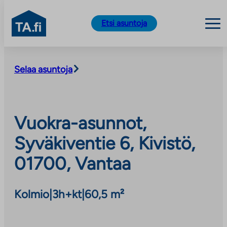
TA.fi
Etsi asuntoja
Siirry
sisältöön
Selaa asuntoja
Vuokra-asunnot,
Syväkiventie 6, Kivistö,
01700, Vantaa
Kolmio
|
3h+kt
|
60,5 m²