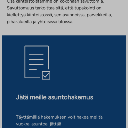
Osa kiinteistöistämme on kokonaan savuttomia.
Savuttomuus tarkoittaa sitä, että tupakointi on
kiellettyä kiinteistössä, sen asunnoissa, parvekkeilla,
piha-alueilla ja yhteisissä tiloissa.
Jätä meille asuntohakemus
Täyttämällä hakemuksen voit hakea meiltä
vuokra-asuntoa, jättää