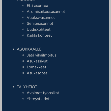
Etsi asuntoa
Asumisoikeusasunnot
Vuokra-asunnot
Senioriasunnot
Uudiskohteet
Kaikki kohteet
ASUKKAALLE
Jätä vikailmoitus
Asukassivut
Lomakkeet
Asukasopas
TA-YHTIÖT
Avoimet työpaikat
Yhteystiedot