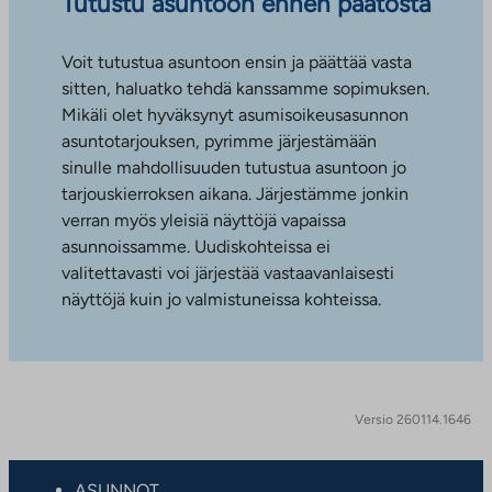
Tutustu asuntoon ennen päätöstä
Voit tutustua asuntoon ensin ja päättää vasta
sitten, haluatko tehdä kanssamme sopimuksen.
Mikäli olet hyväksynyt asumisoikeusasunnon
asuntotarjouksen, pyrimme järjestämään
sinulle mahdollisuuden tutustua asuntoon jo
tarjouskierroksen aikana. Järjestämme jonkin
verran myös yleisiä näyttöjä vapaissa
asunnoissamme. Uudiskohteissa ei
valitettavasti voi järjestää vastaavanlaisesti
näyttöjä kuin jo valmistuneissa kohteissa.
Versio 260114.1646
ASUNNOT