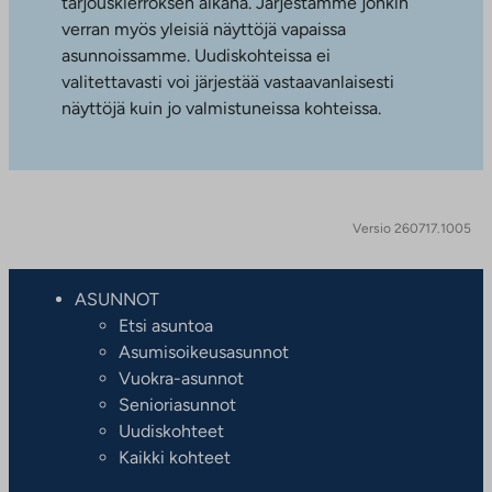
tarjouskierroksen aikana. Järjestämme jonkin
verran myös yleisiä näyttöjä vapaissa
asunnoissamme. Uudiskohteissa ei
valitettavasti voi järjestää vastaavanlaisesti
näyttöjä kuin jo valmistuneissa kohteissa.
Versio 260717.1005
ASUNNOT
Etsi asuntoa
Asumisoikeusasunnot
Vuokra-asunnot
Senioriasunnot
Uudiskohteet
Kaikki kohteet