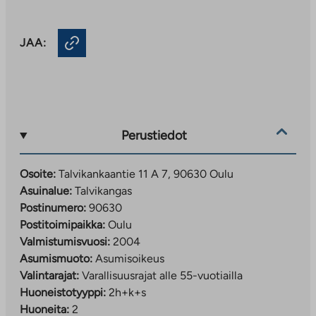
JAA:
Perustiedot
Osoite:
Talvikankaantie 11 A 7, 90630 Oulu
Asuinalue:
Talvikangas
Postinumero:
90630
Postitoimipaikka:
Oulu
Valmistumisvuosi:
2004
Asumismuoto:
Asumisoikeus
Valintarajat:
Varallisuusrajat alle 55-vuotiailla
Huoneistotyyppi:
2h+k+s
Huoneita:
2