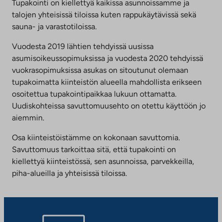
uuteen
Tupakointi on kiellettyä kaikissa asunnoissamme ja
välilehteen
talojen yhteisissä tiloissa kuten rappukäytävissä sekä
sauna- ja varastotiloissa.
Vuodesta 2019 lähtien tehdyissä uusissa
asumisoikeussopimuksissa ja vuodesta 2020 tehdyissä
vuokrasopimuksissa asukas on sitoutunut olemaan
tupakoimatta kiinteistön alueella mahdollista erikseen
osoitettua tupakointipaikkaa lukuun ottamatta.
Uudiskohteissa savuttomuusehto on otettu käyttöön jo
aiemmin.
Osa kiinteistöistämme on kokonaan savuttomia.
Savuttomuus tarkoittaa sitä, että tupakointi on
kiellettyä kiinteistössä, sen asunnoissa, parvekkeilla,
piha-alueilla ja yhteisissä tiloissa.