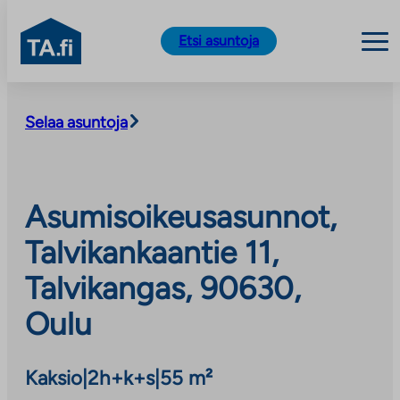
TA.fi
Etsi asuntoja
Siirry
sisältöön
Selaa asuntoja
Asumisoikeusasunnot,
Talvikankaantie 11,
Talvikangas, 90630,
Oulu
Kaksio
|
2h+k+s
|
55 m²