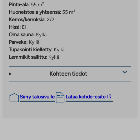
Pinta-ala:
55 m²
Huoneistoala yhteensä:
55 m²
Kerros/kerroksia:
2/2
Hissi:
Ei
Oma sauna:
Kyllä
Parveke:
Kyllä
Tupakointi kielletty:
Kyllä
Lemmikit sallittu:
Kyllä
Kohteen tiedot
Linkki
Siirry talosivulle
Lataa kohde-esite
vie
ulkopuoliseen
palveluun.
Linkki
aukeaa