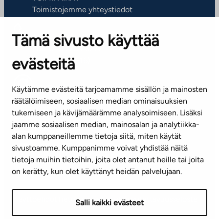
Toimistojemme yhteystiedot
Tämä sivusto käyttää
ASIAKASPALVELUKESKUS
Puh. 045 7734 3777
evästeitä
(arkisin klo 8-16)
info@ta.fi
Käytämme evästeitä tarjoamamme sisällön ja mainosten
räätälöimiseen, sosiaalisen median ominaisuuksien
tukemiseen ja kävijämäärämme analysoimiseen. Lisäksi
jaamme sosiaalisen median, mainosalan ja analytiikka-
Tilaa uutiskirje
alan kumppaneillemme tietoja siitä, miten käytät
sivustoamme. Kumppanimme voivat yhdistää näitä
Mediapankki
tietoja muihin tietoihin, joita olet antanut heille tai joita
on kerätty, kun olet käyttänyt heidän palvelujaan.
Käyttöehdot
Tietosuojaseloste
Saavutettavuusseloste
Salli kaikki evästeet