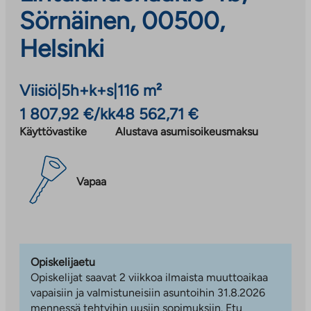
Sörnäinen, 00500,
Helsinki
Viisiö
|
5h+k+s
|
116 m²
1 807,92 €/kk
48 562,71 €
Käyttövastike
Alustava asumisoikeusmaksu
Vapaa
Opiskelijaetu
Opiskelijat saavat 2 viikkoa ilmaista muuttoaikaa
vapaisiin ja valmistuneisiin asuntoihin 31.8.2026
mennessä tehtyihin uusiin sopimuksiin. Etu