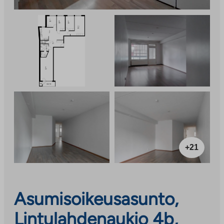
+21
Asumisoikeusasunto,
Lintulahdenaukio 4b,