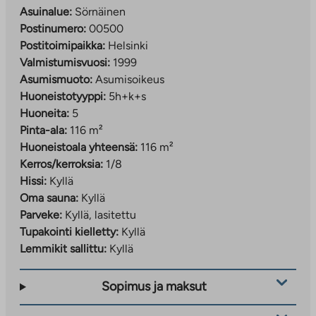
Asuinalue:
Sörnäinen
Postinumero:
00500
Postitoimipaikka:
Helsinki
Valmistumisvuosi:
1999
Asumismuoto:
Asumisoikeus
Huoneistotyyppi:
5h+k+s
Huoneita:
5
Pinta-ala:
116 m²
Huoneistoala yhteensä:
116 m²
Kerros/kerroksia:
1/8
Hissi:
Kyllä
Oma sauna:
Kyllä
Parveke:
Kyllä, lasitettu
Tupakointi kielletty:
Kyllä
Lemmikit sallittu:
Kyllä
Sopimus ja maksut