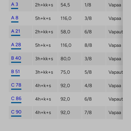
A 3
2h+kk+s
54,5
1/8
Vapaa
A 8
5h+k+s
116,0
3/8
Vapaa
A 21
2h+kk+s
58,0
6/8
Vapautum
A 28
5h+k+s
116,0
8/8
Vapaa
B 40
3h+kk+s
80,0
3/8
Vapaa
B 51
3h+kk+s
75,0
5/8
Vapautum
C 78
4h+k+s
92,0
4/8
Vapaa
C 86
4h+k+s
92,0
6/8
Vapautum
C 90
4h+k+s
92,0
7/8
Vapaa