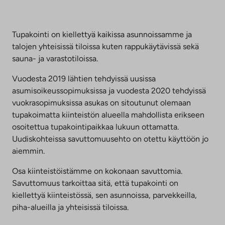
Tupakointi on kiellettyä kaikissa asunnoissamme ja
talojen yhteisissä tiloissa kuten rappukäytävissä sekä
sauna- ja varastotiloissa.
Vuodesta 2019 lähtien tehdyissä uusissa
asumisoikeussopimuksissa ja vuodesta 2020 tehdyissä
vuokrasopimuksissa asukas on sitoutunut olemaan
tupakoimatta kiinteistön alueella mahdollista erikseen
osoitettua tupakointipaikkaa lukuun ottamatta.
Uudiskohteissa savuttomuusehto on otettu käyttöön jo
aiemmin.
Osa kiinteistöistämme on kokonaan savuttomia.
Savuttomuus tarkoittaa sitä, että tupakointi on
kiellettyä kiinteistössä, sen asunnoissa, parvekkeilla,
piha-alueilla ja yhteisissä tiloissa.