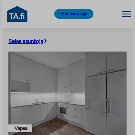
TA.fi
Etsi asuntoja
Siirry
sisältöön
Selaa asuntoja
Vapaa