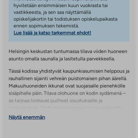
hyvitetään ensimmäisen kuun vuokrasta tai
vastikkeesta, ja sen saa näyttämällä
opiskelijakortin tai todistuksen opiskelupaikasta
ennen sopimuksen tekemistä.
Lue lisää ja katso tarkemmat ehdot!
Helsingin keskustan tuntumassa tilava viiden huoneen
asunto omalla saunalla ja lasitetulla parvekkeella.
Tässä kodissa yhdistyvät kaupunkiasumisen helppous ja
rauhallinen sijainti vehreän puistomaisen pihan äärellä.
Makuuhuoneiden ikkunat ovat suojaisalle pienehkölle
sisäpihalle päin. Tilava olohuone on kodin sydämenä –
se tarjoaa loistavat puitteet sisustukselle ja
yhdessäololle. Olohuoneesta on käynti parvekkeelle,
joka on vehreän ja suojaisan pihan suuntaan. Lisäksi on
Näytä enemmän
mahdollisuus autohallipaikkaan, joka tekee arjesta
entistä vaivattomampaa.