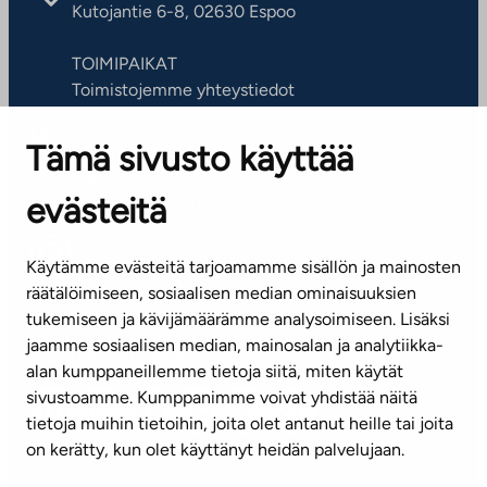
Kutojantie 6-8, 02630 Espoo
TOIMIPAIKAT
Toimistojemme yhteystiedot
Tämä sivusto käyttää
ASIAKASPALVELUKESKUS
Puh. 045 7734 3777
evästeitä
(arkisin klo 8-16)
info@ta.fi
Käytämme evästeitä tarjoamamme sisällön ja mainosten
räätälöimiseen, sosiaalisen median ominaisuuksien
tukemiseen ja kävijämäärämme analysoimiseen. Lisäksi
jaamme sosiaalisen median, mainosalan ja analytiikka-
Tilaa uutiskirje
alan kumppaneillemme tietoja siitä, miten käytät
sivustoamme. Kumppanimme voivat yhdistää näitä
Mediapankki
tietoja muihin tietoihin, joita olet antanut heille tai joita
on kerätty, kun olet käyttänyt heidän palvelujaan.