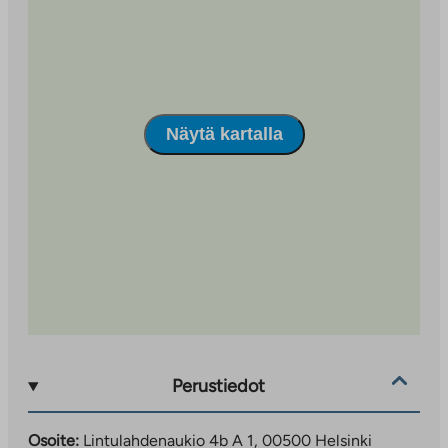
Lintulahdenaukiolta löytyy myös parkkihalli.
Lintulahdenaukiolla on vehreä rauhaisa ja viihtyisä
sisäpiha ja siellä viihtyy niin lapset kuin aikuisetkin.
Täällä yhdistyvät kaupunkielämän mukavuudet ja
Näytä kartalla
kodikas tunnelma.
Perustiedot
Osoite:
Lintulahdenaukio 4b A 1, 00500 Helsinki