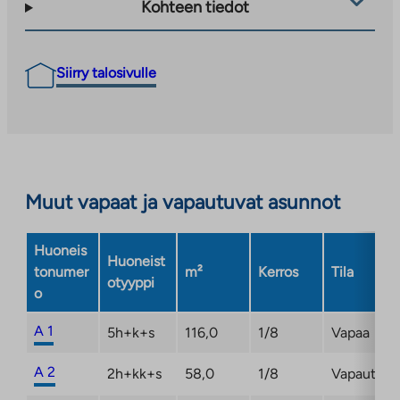
Kohteen tiedot
Siirry talosivulle
Muut vapaat ja vapautuvat asunnot
Huoneis
Huoneist
tonumer
m²
Kerros
Tila
otyyppi
o
A 1
5h+k+s
116,0
1/8
Vapaa
A 2
2h+kk+s
58,0
1/8
Vapautum