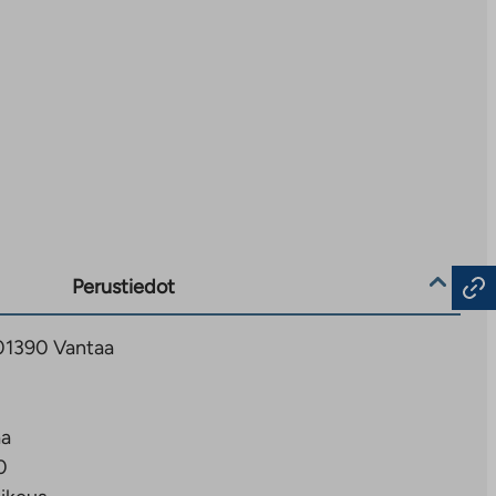
Perustiedot
, 01390 Vantaa
aa
0