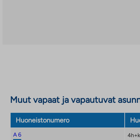
Muut vapaat ja vapautuvat asun
Huoneistonumero
Huo
A 6
4h+k