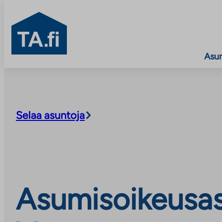
TA.fi
Asu
Siirry
sisältöön
Selaa asuntoja
Asumisoikeusasun