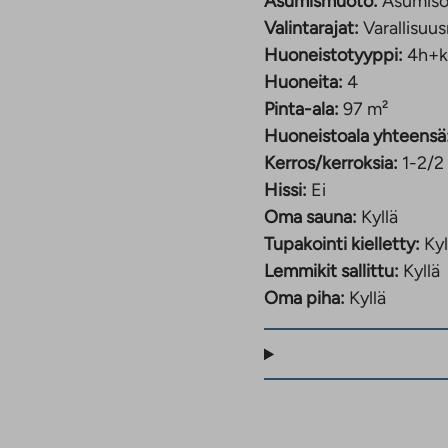
Asumismuoto:
Asumiso
Valintarajat:
Varallisuus
Huoneistotyyppi:
4h+k
Huoneita:
4
Pinta-ala:
97 m²
Huoneistoala yhteensä
Kerros/kerroksia:
1-2/2
Hissi:
Ei
Oma sauna:
Kyllä
Tupakointi kielletty:
Kyl
Lemmikit sallittu:
Kyllä
Oma piha:
Kyllä