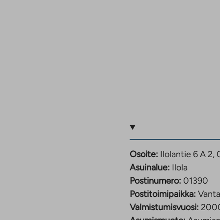
Osoite:
Ilolantie 6 A 2
Asuinalue:
Ilola
Postinumero:
01390
Postitoimipaikka:
Vant
Valmistumisvuosi:
200