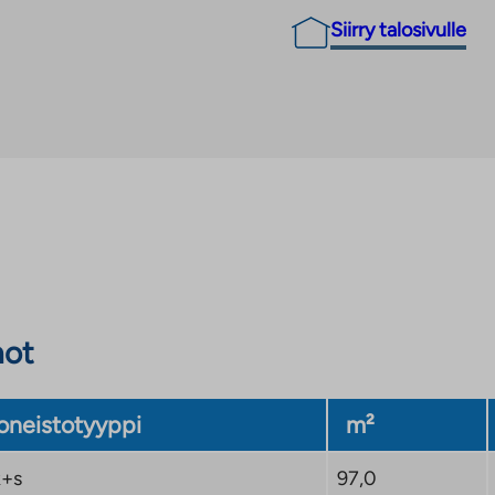
Siirry talosivulle
not
neistotyyppi
m²
+s
97,0