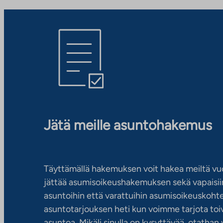
Jätä meille asuntohakemus
Täyttämällä hakemuksen voit hakea meiltä vu
jättää asumisoikeushakemuksen sekä vapaisiin
asuntoihin että varattuihin asumisoikeuskohtei
asuntotarjouksen heti kun voimme tarjota toiv
asuntoa. Mikäli sinulla on kysyttävää, otatha