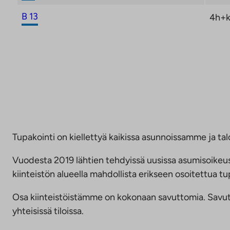
B 13
4h+k
Tupakointi on kiellettyä kaikissa asunnoissamme ja talo
Vuodesta 2019 lähtien tehdyissä uusissa asumisoike
kiinteistön alueella mahdollista erikseen osoitettua
Osa kiinteistöistämme on kokonaan savuttomia. Savuttomu
yhteisissä tiloissa.