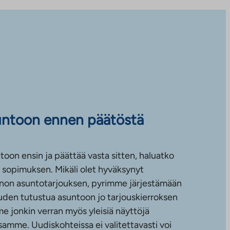
untoon ennen päätöstä
toon ensin ja päättää vasta sitten, haluatko
sopimuksen. Mikäli olet hyväksynyt
non asuntotarjouksen, pyrimme järjestämään
uuden tutustua asuntoon jo tarjouskierroksen
e jonkin verran myös yleisiä näyttöjä
amme. Uudiskohteissa ei valitettavasti voi