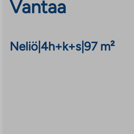
Vantaa
Neliö
|
4h+k+s
|
97 m²