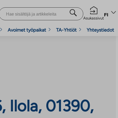
FI
Asukassivut
Avoimet työpaikat
TA-Yhtiöt
Yhteystiedot
 Ilola, 01390,