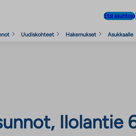
Etsi asuntoja
nnot
Uudiskohteet
Hakemukset
Asukkaalle
not, Ilolantie 6,