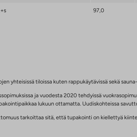
+s
97,0
jen yhteisissä tiloissa kuten rappukäytävissä sekä sauna- 
ussopimuksissa ja vuodesta 2020 tehdyissä vuokrasopimu
 tupakointipaikkaa lukuun ottamatta. Uudiskohteissa savu
us tarkoittaa sitä, että tupakointi on kiellettyä kiinteis