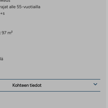
ikeus
rajat alle 55-vuotiailla
+s
:
97 m²
lä
Kohteen tiedot