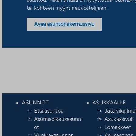
tai kohteen myyntineuvottelijaan.
Avaa asuntohakemussivu
ASUNNOT
ASUKKAALLE
Etsi asuntoa
Jätä vikailmo
Asumisoikeusasunn
Asukassivut
ot
Lomakkeet
Vuokra-asunnot
Asukasopas