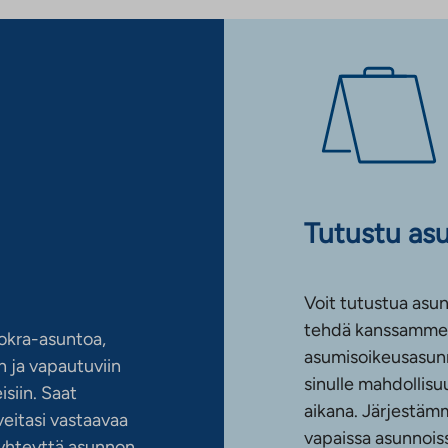
Tutustu as
Voit tutustua asun
tehdä kanssamme 
okra-asuntoa,
asumisoikeusasun
 ja vapautuviin
sinulle mahdollis
siin. Saat
aikana. Järjestämm
eitasi vastaavaa
vapaissa asunnoiss
n yhteyttä asunnon