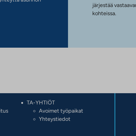
järjestää vastaava
kohteissa.
TA-YHTIÖT
itus
Avoimet työpaikat
Yhteystiedot