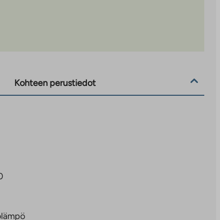
Kohteen perustiedot
0
olämpö