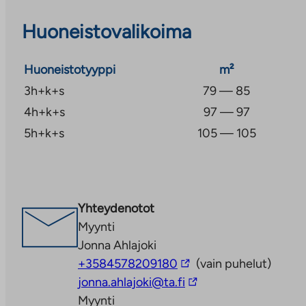
Tikkurilaan.
Huoneistovalikoima
Huoneistotyyppi
m²
3h+k+s
79 — 85
4h+k+s
97 — 97
5h+k+s
105 — 105
Yhteydenotot
Myynti
Jonna Ahlajoki
Linkki
+3584578209180
(vain puhelut)
vie
Linkki
jonna.ahlajoki@ta.fi
ulkopuoliseen
vie
Myynti