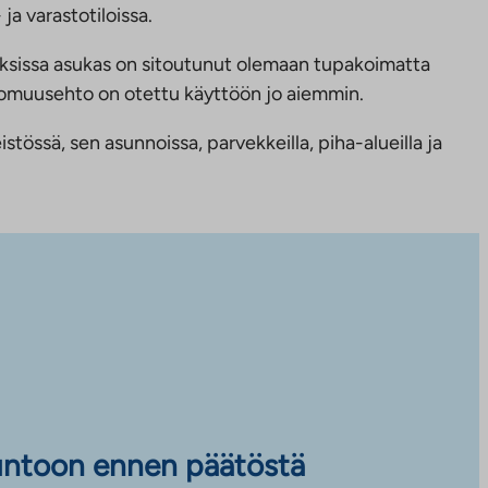
ja varastotiloissa.
ksissa asukas on sitoutunut olemaan tupakoimatta
ttomuusehto on otettu käyttöön jo aiemmin.
tössä, sen asunnoissa, parvekkeilla, piha-alueilla ja
untoon ennen päätöstä