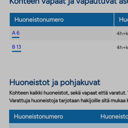
Kohteen vapaat ja vapautuvat a
Huoneistonumero
Huo
A 6
4h+k
B 13
4h+k
Huoneistot ja pohjakuvat
Kohteen kaikki huoneistot, sekä vapaat että varatut.
Varattuja huoneistoja tarjotaan hakijoille sitä mukaa 
Huoneistonumero
Huoneisto