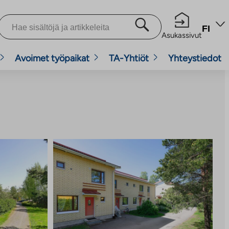
FI
Asukassivut
Avoimet työpaikat
TA-Yhtiöt
Yhteystiedot