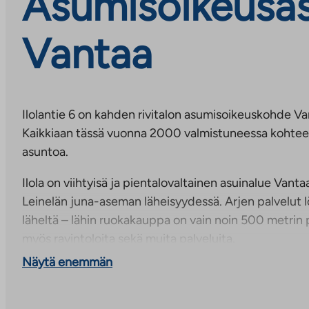
Asumisoikeusasun
Vantaa
Ilolantie 6 on kahden rivitalon asumisoikeuskohde Van
Kaikkiaan tässä vuonna 2000 valmistuneessa kohteess
asuntoa.
Ilola on viihtyisä ja pientalovaltainen asuinalue Vant
Leinelän juna-aseman läheisyydessä. Arjen palvelut l
läheltä – lähin ruokakauppa on vain noin 500 metrin p
myös ravintoloita sekä muita palveluita.
Näytä enemmän
Koulu ja päiväkoti sijaitsevat alle puolen kilometrin e
alueesta erityisen sopivan lapsiperheille. Läheiset p
ulkoilumahdollisuudet, ja liikenneyhteydet ovat suju