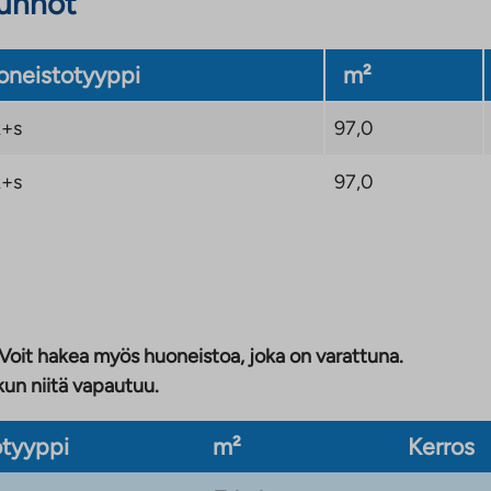
sunnot
neistotyyppi
m²
+s
97,0
+s
97,0
 Voit hakea myös huoneistoa, joka on varattuna.
kun niitä vapautuu.
tyyppi
m²
Kerros