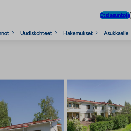
Etsi asuntoja
nnot
Uudiskohteet
Hakemukset
Asukkaalle