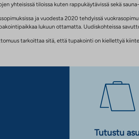
jen yhteisissä tiloissa kuten rappukäytävissä sekä sauna- 
ussopimuksissa ja vuodesta 2020 tehdyissä vuokrasopimu
 tupakointipaikkaa lukuun ottamatta. Uudiskohteissa savu
us tarkoittaa sitä, että tupakointi on kiellettyä kiinteis
Tutustu as