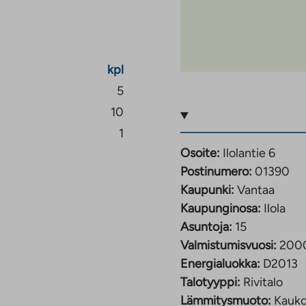
kpl
5
10
1
Osoite:
Ilolantie 6
Postinumero:
01390
Kaupunki:
Vantaa
Kaupunginosa:
Ilola
Asuntoja:
15
Valmistumisvuosi:
200
Energialuokka:
D2013
Talotyyppi:
Rivitalo
Lämmitysmuoto:
Kauk