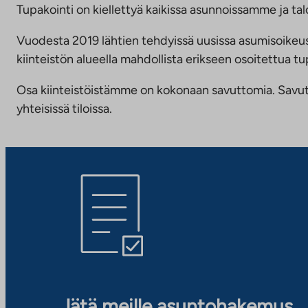
Tupakointi on kiellettyä kaikissa asunnoissamme ja talo
Vuodesta 2019 lähtien tehdyissä uusissa asumisoike
kiinteistön alueella mahdollista erikseen osoitettua
Osa kiinteistöistämme on kokonaan savuttomia. Savuttomu
yhteisissä tiloissa.
Jätä meille asuntohakemus