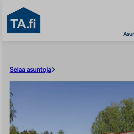
TA.fi
Asu
Siirry
sisältöön
Selaa asuntoja