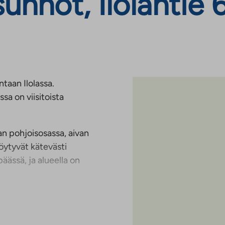
not, Ilolantie 6,
taan Ilolassa.
a on viisitoista
aan pohjoisosassa, aivan
öytyvät kätevästi
äässä, ja alueella on
täisyydellä, mikä tekee
uistot tarjoavat mukavat
vat esimerkiksi