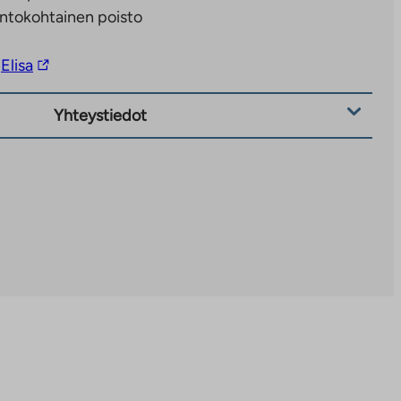
ntokohtainen poisto
Linkki
Elisa
vie
ulkopuoliseen
Yhteystiedot
palveluun.
Linkki
aukeaa
uuteen
välilehteen