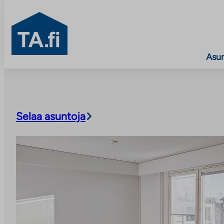
TA.fi
Asu
Siirry
sisältöön
Selaa asuntoja