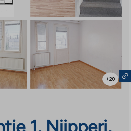
+20
e 1, Niipperi,