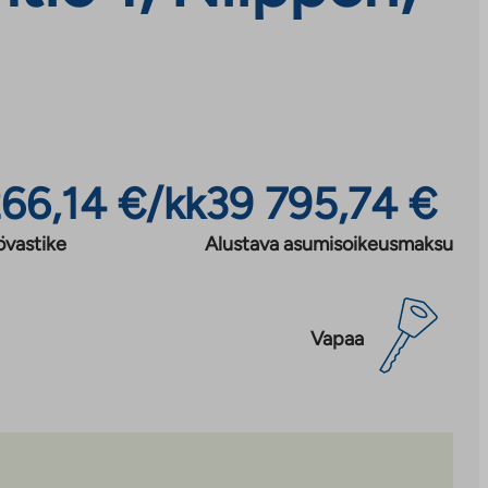
266,14 €/kk
39 795,74 €
övastike
Alustava asumisoikeusmaksu
Vapaa