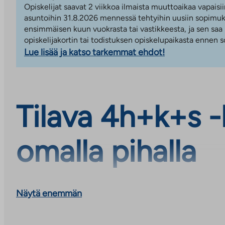
Opiskelijat saavat 2 viikkoa ilmaista muuttoaikaa vapaisii
asuntoihin 31.8.2026 mennessä tehtyihin uusiin sopimuks
ensimmäisen kuun vuokrasta tai vastikkeesta, ja sen saa
opiskelijakortin tai todistuksen opiskelupaikasta ennen
Lue lisää ja katso tarkemmat ehdot!
Tilava 4h+k+s -
omalla pihalla
Näytä enemmän
Tämä 93,5 m²:n asumisoikeuskoti tarjoaa toimivan p
kerroksessa. Kokonaisuus sopii arkeen, jossa arvosteta
omaa pihaa ja saunan tuomaa mukavuutta.