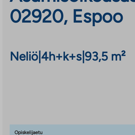
02920, Espoo
Neliö
|
4h+k+s
|
93,5 m²
Opiskelijaetu