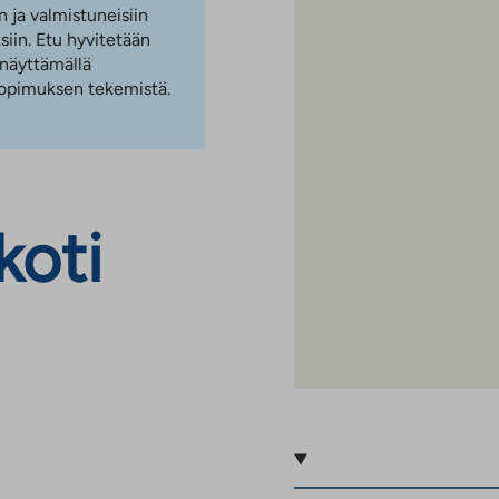
n ja valmistuneisiin
iin. Etu hyvitetään
 näyttämällä
 sopimuksen tekemistä.
koti
ohjaratkaisun kahdessa
an selkeitä tiloja,