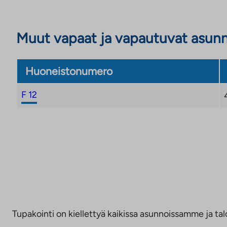
Muut vapaat ja vapautuvat asun
Huoneistonumero
F 12
Tupakointi on kiellettyä kaikissa asunnoissamme ja talo