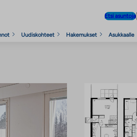
Etsi asuntoja
nnot
Uudiskohteet
Hakemukset
Asukkaalle