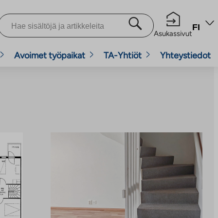
FI
Asukassivut
Avoimet työpaikat
TA-Yhtiöt
Yhteystiedot