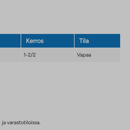
Kerros
Tila
1-2/2
Vapaa
ja varastotiloissa.