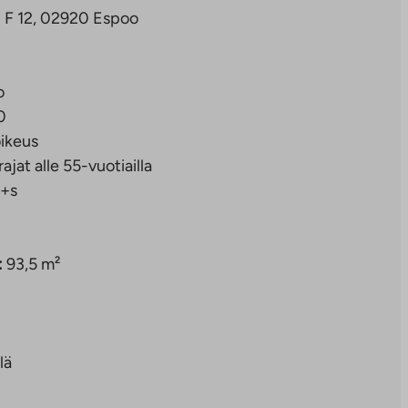
 F 12, 02920 Espoo
o
0
ikeus
rajat alle 55-vuotiailla
+s
:
93,5 m²
lä