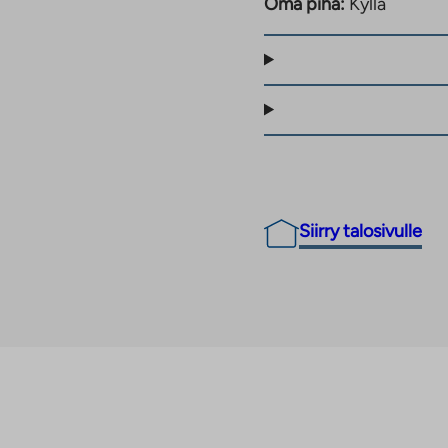
Oma piha:
Kyllä
 10 €/kk tai -
ei ole jo remontoitu
a 2027, mutta mitään ei
otetaan hyvissä ajoin.
Siirry talosivulle