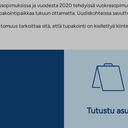
ussopimuksissa ja vuodesta 2020 tehdyissä vuokrasopimu
 tupakointipaikkaa lukuun ottamatta. Uudiskohteissa savu
us tarkoittaa sitä, että tupakointi on kiellettyä kiinteis
Tutustu as