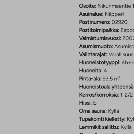
Osoite:
Nikunmäentie 1
sta on käynti
Asuinalue:
Niipperi
ukahvista tai viettää
Postinumero:
02920
asettuvat luontevasti
Postitoimipaikka:
Espo
va kodinhoitohuone tuo
Valmistumisvuosi:
200
tykseen.
Asumismuoto:
Asumiso
Valintarajat:
Varallisuus
Löylyjen jälkeen on
Huoneistotyyppi:
4h+k
ukavuutta lisää se,
Huoneita:
4
ttaa arjen sujuvuutta.
Pinta-ala:
93,5 m²
Huoneistoala yhteensä
paritalojen muodostama
Kerros/kerroksia:
1-2/2
hellä Vantaan rajaa
Hissi:
Ei
iston kouluun matkaa
Oma sauna:
Kyllä
500 metrin päässä ja
Tupakointi kielletty:
Kyl
triä.
Lemmikit sallittu:
Kyllä
usnopeus 50 Mbit/s