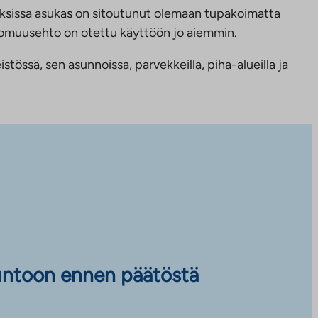
ksissa asukas on sitoutunut olemaan tupakoimatta
ttomuusehto on otettu käyttöön jo aiemmin.
tössä, sen asunnoissa, parvekkeilla, piha-alueilla ja
untoon ennen päätöstä