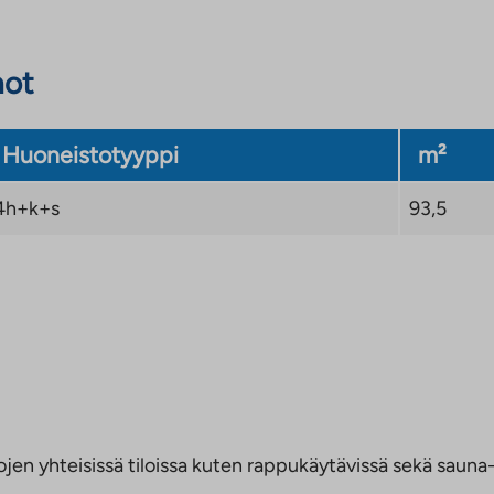
not
Huoneistotyyppi
m²
4h+k+s
93,5
jen yhteisissä tiloissa kuten rappukäytävissä sekä sauna- 