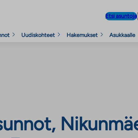
Etsi asuntoja
nnot
Uudiskohteet
Hakemukset
Asukkaalle
unnot, Nikunmäe