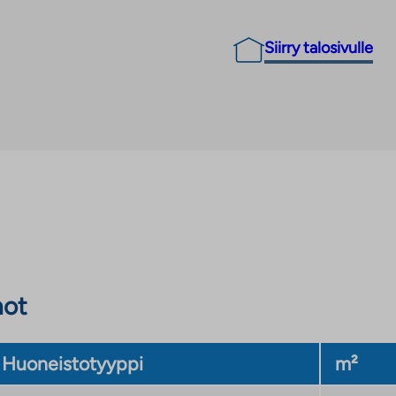
Siirry talosivulle
not
Huoneistotyyppi
m²