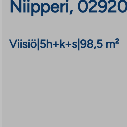
Niipperi, 0292
Viisiö
|
5h+k+s
|
98,5 m²