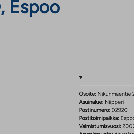
0, Espoo
Osoite:
Nikunmäentie 
Asuinalue:
Niipperi
Postinumero:
02920
Postitoimipaikka:
Espo
Valmistumisvuosi:
200