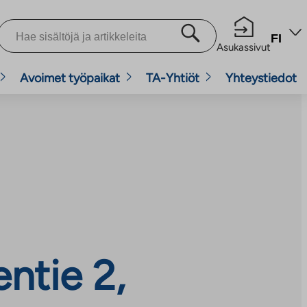
FI
Asukassivut
Avoimet työpaikat
TA-Yhtiöt
Yhteystiedot
ntie 2,