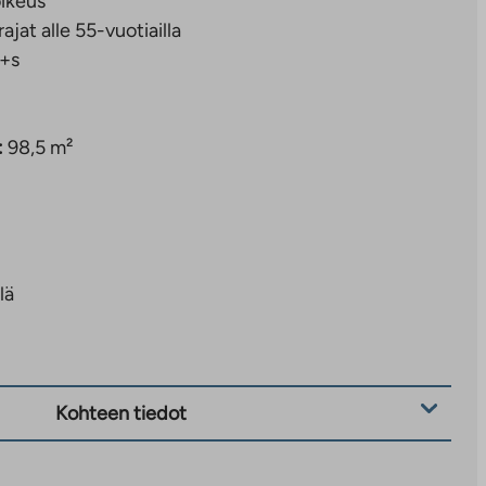
ikeus
rajat alle 55-vuotiailla
+s
:
98,5 m²
lä
Kohteen tiedot