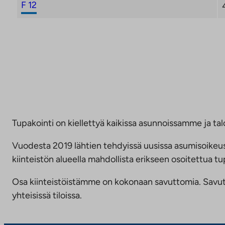
F 12
Tupakointi on kiellettyä kaikissa asunnoissamme ja talo
Vuodesta 2019 lähtien tehdyissä uusissa asumisoike
kiinteistön alueella mahdollista erikseen osoitettua
Osa kiinteistöistämme on kokonaan savuttomia. Savuttomu
yhteisissä tiloissa.