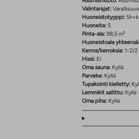
Asumismuoto:
Asumiso
Valintarajat:
Varallisuus
Huoneistotyyppi:
5h+k
Huoneita:
5
Pinta-ala:
98,5 m²
Huoneistoala yhteensä
Kerros/kerroksia:
1-2/2
Hissi:
Ei
Oma sauna:
Kyllä
Parveke:
Kyllä
Tupakointi kielletty:
Kyl
Lemmikit sallittu:
Kyllä
Oma piha:
Kyllä