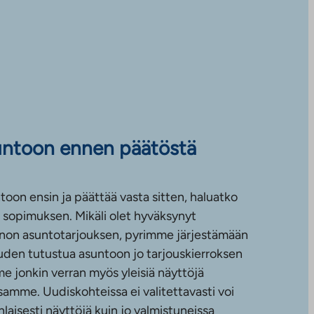
untoon ennen päätöstä
toon ensin ja päättää vasta sitten, haluatko
sopimuksen. Mikäli olet hyväksynyt
non asuntotarjouksen, pyrimme järjestämään
uuden tutustua asuntoon jo tarjouskierroksen
e jonkin verran myös yleisiä näyttöjä
amme. Uudiskohteissa ei valitettavasti voi
nlaisesti näyttöjä kuin jo valmistuneissa