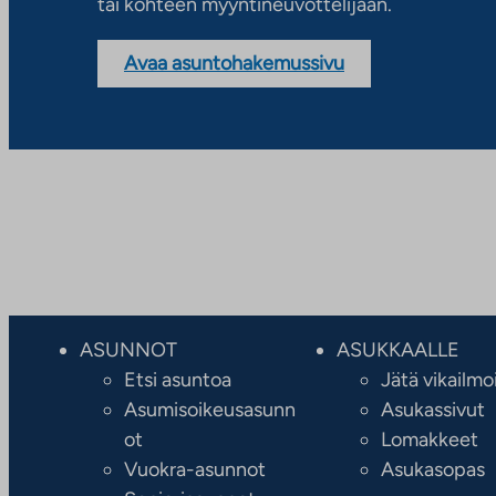
tai kohteen myyntineuvottelijaan.
Avaa asuntohakemussivu
ASUNNOT
ASUKKAALLE
Etsi asuntoa
Jätä vikailmo
Asumisoikeusasunn
Asukassivut
ot
Lomakkeet
Vuokra-asunnot
Asukasopas