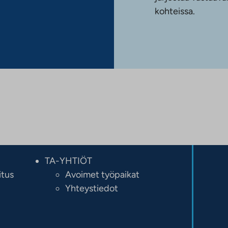
kohteissa.
TA-YHTIÖT
itus
Avoimet työpaikat
Yhteystiedot