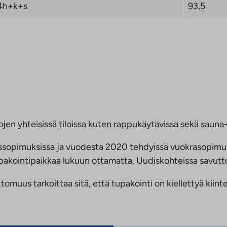
4h+k+s
93,5
jen yhteisissä tiloissa kuten rappukäytävissä sekä sauna- 
ussopimuksissa ja vuodesta 2020 tehdyissä vuokrasopimu
 tupakointipaikkaa lukuun ottamatta. Uudiskohteissa savu
us tarkoittaa sitä, että tupakointi on kiellettyä kiinteis