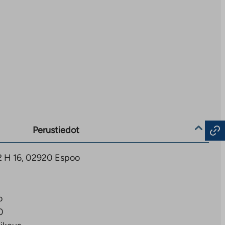
Perustiedot
2 H 16, 02920 Espoo
o
0