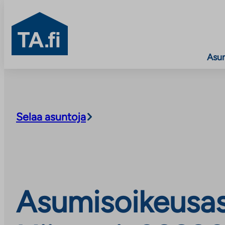
TA.fi
Asu
Siirry
sisältöön
Selaa asuntoja
Asumisoikeusas