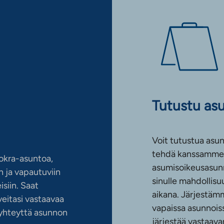
Tutustu as
Voit tutustua asun
tehdä kanssamme 
okra-asuntoa,
asumisoikeusasun
 ja vapautuviin
sinulle mahdollis
siin. Saat
aikana. Järjestämm
eitasi vastaavaa
vapaissa asunnoiss
n yhteyttä asunnon
järjestää vastaava