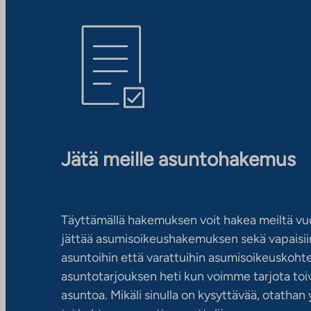
Jätä meille asuntohakemus
Täyttämällä hakemuksen voit hakea meiltä vu
jättää asumisoikeushakemuksen sekä vapaisiin
asuntoihin että varattuihin asumisoikeuskohtei
asuntotarjouksen heti kun voimme tarjota toiv
asuntoa. Mikäli sinulla on kysyttävää, otatha