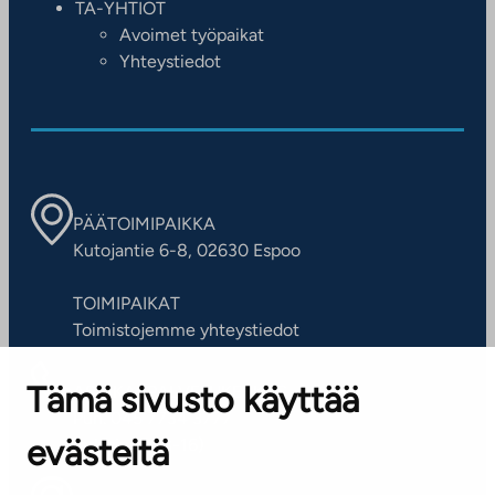
TA-YHTIÖT
Avoimet työpaikat
Yhteystiedot
PÄÄTOIMIPAIKKA
Kutojantie 6-8, 02630 Espoo
TOIMIPAIKAT
Toimistojemme yhteystiedot
Tämä sivusto käyttää
ASIAKASPALVELUKESKUS
Puh. 045 7734 3777
evästeitä
(arkisin klo 8-16)