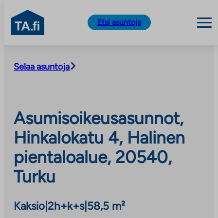
TA.fi
Etsi asuntoja
Siirry
sisältöön
Selaa asuntoja
Asumisoikeusasunnot,
Hinkalokatu 4, Halinen
pientaloalue, 20540,
Turku
Kaksio
|
2h+k+s
|
58,5 m²