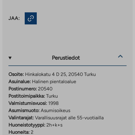
JAA:
Perustiedot
Osoite:
Hinkalokatu 4 D 25, 20540 Turku
Asuinalue:
Halinen pientaloalue
Postinumero:
20540
Postitoimipaikka:
Turku
Valmistumisvuosi:
1998
Asumismuoto:
Asumisoikeus
Valintarajat:
Varallisuusrajat alle 55-vuotiailla
Huoneistotyyppi:
2h+k+s
Huoneita:
2