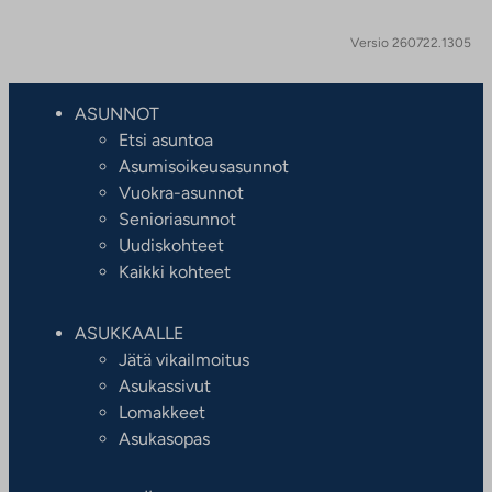
Versio 260722.1305
ASUNNOT
Etsi asuntoa
Asumisoikeusasunnot
Vuokra-asunnot
Senioriasunnot
Uudiskohteet
Kaikki kohteet
ASUKKAALLE
Jätä vikailmoitus
Asukassivut
Lomakkeet
Asukasopas