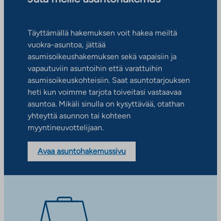
Täyttämällä hakemuksen voit hakea meiltä
vuokra-asuntoa, jättää
asumisoikeushakemuksen sekä vapaisiin ja
vapautuviin asuntoihin että varattuihin
asumisoikeuskohteisiin. Saat asuntotarjouksen
heti kun voimme tarjota toiveitasi vastaavaa
asuntoa. Mikäli sinulla on kysyttävää, otathan
yhteyttä asunnon tai kohteen
myyntineuvottelijaan.
Avaa asuntohakemussivu