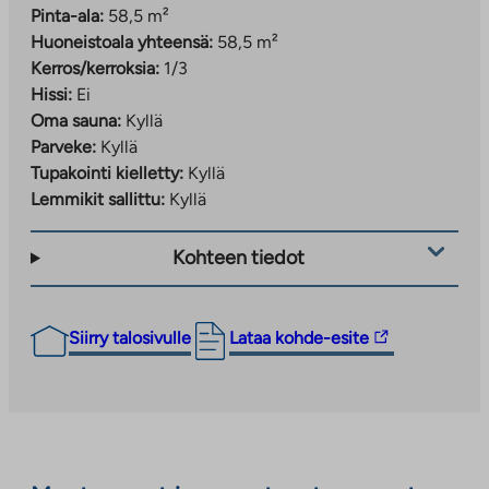
Pinta-ala:
58,5 m²
Huoneistoala yhteensä:
58,5 m²
Kerros/kerroksia:
1/3
Hissi:
Ei
Oma sauna:
Kyllä
Parveke:
Kyllä
Tupakointi kielletty:
Kyllä
Lemmikit sallittu:
Kyllä
Kohteen tiedot
Linkki
Siirry talosivulle
Lataa kohde-esite
vie
ulkopuoliseen
palveluun.
Linkki
aukeaa