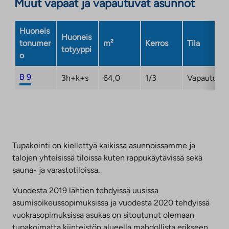
Muut vapaat ja vapautuvat asunnot
uuteen
välilehteen
Huoneis
Huoneis
tonumer
m²
Kerros
Tila
totyyppi
o
B 9
3h+k+s
64,0
1/3
Vapautuma
Tupakointi on kiellettyä kaikissa asunnoissamme ja
talojen yhteisissä tiloissa kuten rappukäytävissä sekä
sauna- ja varastotiloissa.
Vuodesta 2019 lähtien tehdyissä uusissa
asumisoikeussopimuksissa ja vuodesta 2020 tehdyissä
vuokrasopimuksissa asukas on sitoutunut olemaan
tupakoimatta kiinteistön alueella mahdollista erikseen