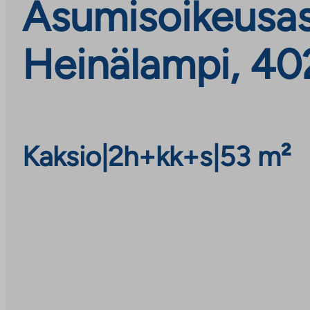
Asumisoikeusas
Heinälampi, 40
Kaksio
|
2h+kk+s
|
53 m²