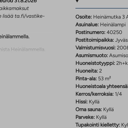
 euroa 31.8.2026
opaikkamaksut
 lisää ta.fi/vastike-
Osoite:
Heinämutka 3 A
Asuinalue:
Heinälampi
Postinumero:
40250
einälammella.
Postitoimipaikka:
Jyväs
Valmistumisvuosi:
200
mista Heinälammella.
Asumismuoto:
Asumiso
, ja etelän/lounaan
Huoneistotyyppi:
2h+k
ä valoa suuren osan
Huoneita:
2
Pinta-ala:
53 m²
nnöllisen
Huoneistoala yhteensä
. Keittiössä on paikka
Kerros/kerroksia:
1/4
van työskentelyn.
Hissi:
Kyllä
a rentouttavan lisän
Oma sauna:
Kyllä
Parveke:
Kyllä
Tupakointi kielletty:
Kyl