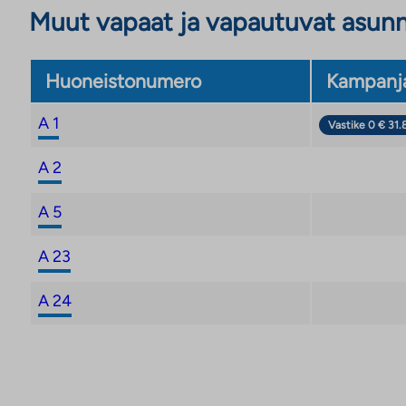
Muut vapaat ja vapautuvat asun
Huoneistonumero
Kampanj
A 1
Vastike 0 € 31.
A 2
A 5
A 23
A 24