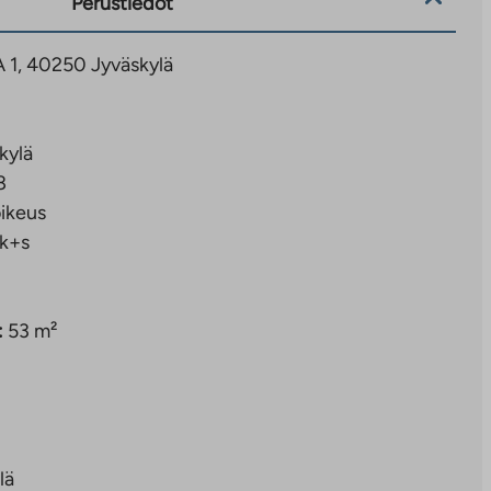
Perustiedot
 1, 40250 Jyväskylä
kylä
8
ikeus
k+s
:
53 m²
lä