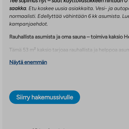
Tee sopimus nyt – saat käyttövastikkeen hintaan 0
saakka
. Etu koskee uusia asiakkaita. Vesi- ja aut
normaalisti. Edellyttää vähintään 6 kk asumista. Lue
kampanjaehdot.
Rauhallista asumista ja oma sauna – toimiva kaksio H
Tämä 53 m² kaksio tarjoaa rauhallista ja helppoa asu
Ensimmäisen kerroksen sijainti tekee arjesta sujuvaa
Näytä enemmän
suuntaan avautuva parveke tuo asuntoon miellyttävä
päivästä.
Olohuone ja keittiö muodostavat yhtenäisen ja käytä
kokonaisuuden, jossa on hyvin tilaa arjen toiminnoille
Siirry hakemussivulle
astianpesukoneelle, ja tilaratkaisu mahdollistaa suju
Asunnon oma sauna lisää asumismukavuutta ja tarjoa
arkeen.