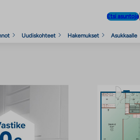
Etsi asuntoja
nnot
Uudiskohteet
Hakemukset
Asukkaalle