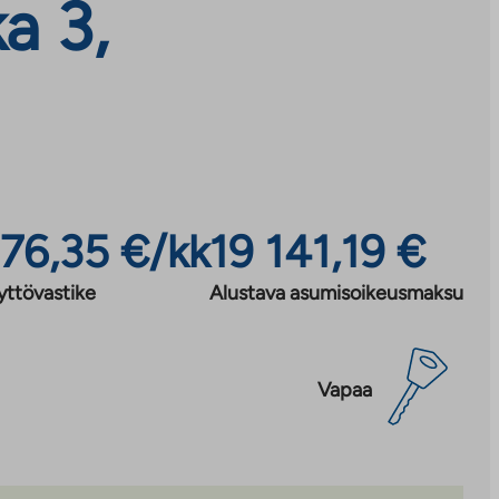
a 3,
76,35 €/kk
19 141,19 €
yttövastike
Alustava asumisoikeusmaksu
Vapaa