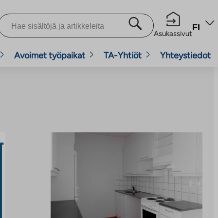
FI
Asukassivut
Avoimet työpaikat
TA-Yhtiöt
Yhteystiedot