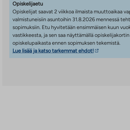
a
Opiskelijaetu
Lähimmät palvelut löytyvät vain parin kilometrin pä
u
Opiskelijat saavat 2 viikkoa ilmaista muuttoaikaa vap
v
alueelta ja Palokan keskustasta, joten arjen ostokset 
valmistuneisiin asuntoihin 31.8.2026 mennessä teht
helposti saavutettavissa. Asunnoissa on kiinteistölaaj
sopimuksiin. Etu hyvitetään ensimmäisen kuun vuok
perusnopeus sisältyy vastikkeeseen, mikä tuo vaiva
vastikkeesta, ja sen saa näyttämällä opiskelijakortin
opiskelupaikasta ennen sopimuksen tekemistä.
Linkki
Lue lisää ja katso tarkemmat ehdot!
vie
ulkopuoliseen
palveluun.
Linkki
aukeaa
uuteen
välilehteen