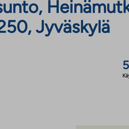
unto, Heinämutk
250, Jyväskylä
5
Kä