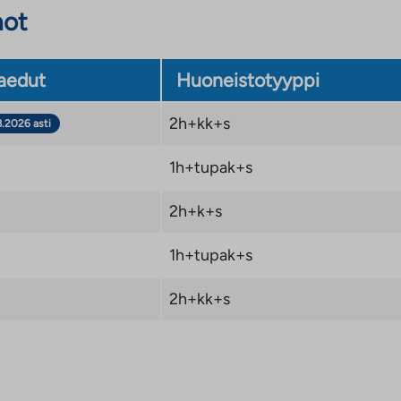
not
aedut
Huoneistotyyppi
2h+kk+s
8.2026 asti
1h+tupak+s
2h+k+s
1h+tupak+s
2h+kk+s