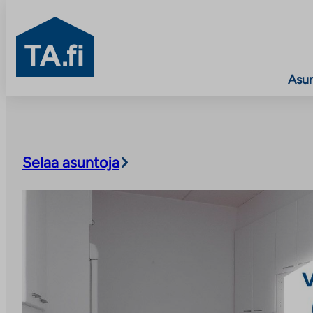
TA.fi
Asu
Siirry
sisältöön
Selaa asuntoja