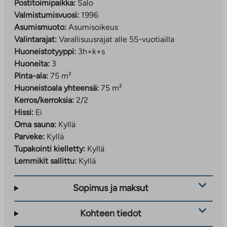
Postitoimipaikka:
Salo
Valmistumisvuosi:
1996
Asumismuoto:
Asumisoikeus
Valintarajat:
Varallisuusrajat alle 55-vuotiailla
Huoneistotyyppi:
3h+k+s
Huoneita:
3
Pinta-ala:
75 m²
Huoneistoala yhteensä:
75 m²
Kerros/kerroksia:
2/2
Hissi:
Ei
Oma sauna:
Kyllä
Parveke:
Kyllä
Tupakointi kielletty:
Kyllä
Lemmikit sallittu:
Kyllä
Sopimus ja maksut
Kohteen tiedot