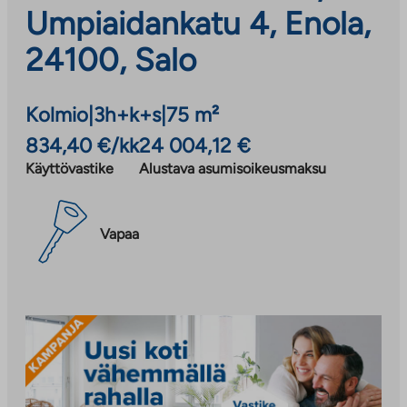
Umpiaidankatu 4, Enola,
24100, Salo
Kolmio
|
3h+k+s
|
75 m²
834,40 €/kk
24 004,12 €
Käyttövastike
Alustava asumisoikeusmaksu
Vapaa