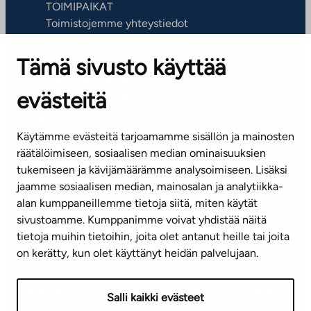
TOIMIPAIKAT
Toimistojemme yhteystiedot
Tämä sivusto käyttää
ASIAKASPALVELUKESKUS
Puh. 045 7734 3777
evästeitä
(arkisin klo 8-16)
info@ta.fi
Käytämme evästeitä tarjoamamme sisällön ja mainosten
räätälöimiseen, sosiaalisen median ominaisuuksien
tukemiseen ja kävijämäärämme analysoimiseen. Lisäksi
jaamme sosiaalisen median, mainosalan ja analytiikka-
Tilaa uutiskirje
alan kumppaneillemme tietoja siitä, miten käytät
sivustoamme. Kumppanimme voivat yhdistää näitä
Mediapankki
tietoja muihin tietoihin, joita olet antanut heille tai joita
on kerätty, kun olet käyttänyt heidän palvelujaan.
Käyttöehdot
Tietosuojaseloste
Saavutettavuusseloste
Salli kaikki evästeet