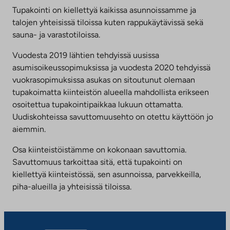
Tupakointi on kiellettyä kaikissa asunnoissamme ja
talojen yhteisissä tiloissa kuten rappukäytävissä sekä
sauna- ja varastotiloissa.
Vuodesta 2019 lähtien tehdyissä uusissa
asumisoikeussopimuksissa ja vuodesta 2020 tehdyissä
vuokrasopimuksissa asukas on sitoutunut olemaan
tupakoimatta kiinteistön alueella mahdollista erikseen
osoitettua tupakointipaikkaa lukuun ottamatta.
Uudiskohteissa savuttomuusehto on otettu käyttöön jo
aiemmin.
Osa kiinteistöistämme on kokonaan savuttomia.
Savuttomuus tarkoittaa sitä, että tupakointi on
kiellettyä kiinteistössä, sen asunnoissa, parvekkeilla,
piha-alueilla ja yhteisissä tiloissa.