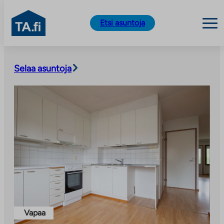
TA.fi
Etsi asuntoja
Siirry
sisältöön
Selaa asuntoja
Vapaa