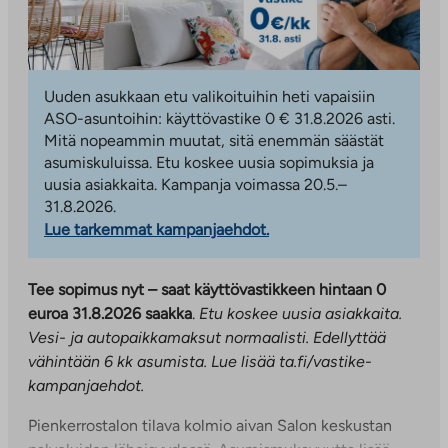
Uuden asukkaan etu valikoituihin heti vapaisiin
ASO-asuntoihin: käyttövastike 0 € 31.8.2026 asti.
Mitä nopeammin muutat, sitä enemmän säästät
asumiskuluissa. Etu koskee uusia sopimuksia ja
uusia asiakkaita. Kampanja voimassa 20.5.–
31.8.2026.
Lue tarkemmat kampanjaehdot.
Tee sopimus nyt – saat käyttövastikkeen hintaan 0
euroa 31.8.2026 saakka
.
Etu koskee uusia asiakkaita.
Vesi- ja autopaikkamaksut normaalisti. Edellyttää
vähintään 6 kk asumista. Lue lisää ta.fi/vastike-
kampanjaehdot.
Pienkerrostalon tilava kolmio aivan Salon keskustan