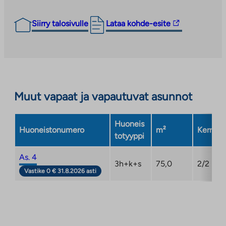
Linkki
Siirry talosivulle
Lataa kohde-esite
vie
ulkopuoliseen
palveluun.
Linkki
aukeaa
Muut vapaat ja vapautuvat asunnot
uuteen
välilehteen
Huoneis
Huoneistonumero
m²
Kerros
totyyppi
As. 4
3h+k+s
75,0
2/2
Vastike 0 € 31.8.2026 asti