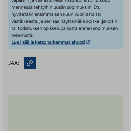
vapaisiin ja valmistuneisiin asuntoihin 31.8.2026
aste. Yläasteellekin matkaa on vain noin kilometri.
mennessä tehtyihin uusiin sopimuksiin. Etu
Lähistöllä on loistavat mahdollisuudet harrastaa ja
hyvitetään ensimmäisen kuun vuokrasta tai
ulkoilla: keskusurheilupuisto, jäähalli sekä tennis-,
vastikkeesta, ja sen saa näyttämällä opiskelijakortin
squash- ja uimahalli sijaitsevat vain pienen matkan
tai todistuksen opiskelupaikasta ennen sopimuksen
päässä.
tekemistä.
Linkki
Lue lisää ja katso tarkemmat ehdot!
vie
ulkopuoliseen
JAA:
palveluun.
Linkki
aukeaa
uuteen
välilehteen