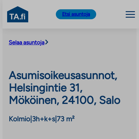
TA.fi
Etsi asuntoja
Siirry
sisältöön
Selaa asuntoja
Asumisoikeusasunnot,
Helsingintie 31,
Mököinen, 24100, Salo
Kolmio
|
3h+k+s
|
73 m²