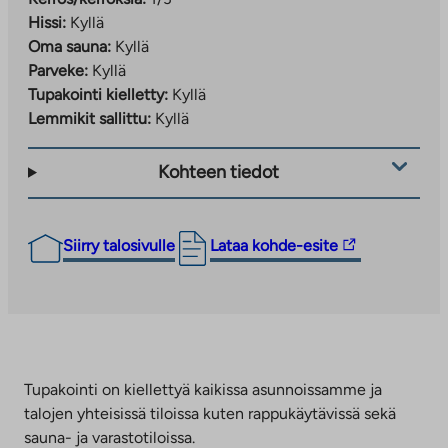
Hissi:
Kyllä
Oma sauna:
Kyllä
Parveke:
Kyllä
Tupakointi kielletty:
Kyllä
Lemmikit sallittu:
Kyllä
Kohteen tiedot
Linkki
Siirry talosivulle
Lataa kohde-esite
vie
ulkopuoliseen
palveluun.
Linkki
aukeaa
uuteen
Tupakointi on kiellettyä kaikissa asunnoissamme ja
välilehteen
talojen yhteisissä tiloissa kuten rappukäytävissä sekä
sauna- ja varastotiloissa.