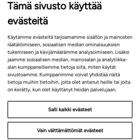
Tämä sivusto käyttää
ASIAKASPALVELUKESKUS
Puh. 045 7734 3777
evästeitä
(arkisin klo 8-16)
info@ta.fi
Käytämme evästeitä tarjoamamme sisällön ja mainosten
räätälöimiseen, sosiaalisen median ominaisuuksien
tukemiseen ja kävijämäärämme analysoimiseen. Lisäksi
jaamme sosiaalisen median, mainosalan ja analytiikka-
Tilaa uutiskirje
alan kumppaneillemme tietoja siitä, miten käytät
sivustoamme. Kumppanimme voivat yhdistää näitä
Mediapankki
tietoja muihin tietoihin, joita olet antanut heille tai joita
on kerätty, kun olet käyttänyt heidän palvelujaan.
Käyttöehdot
Tietosuojaseloste
Saavutettavuusseloste
Salli kaikki evästeet
Näytä evästeasetukseni
Vain välttämättömät evästeet