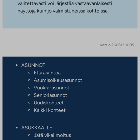
valitettavasti voi järjestää vastaavanlaisesti
näyttöjä kuin jo valmistuneissa kohteissa.
Versio 260613.1005
ASUNNOT
Etsi asuntoa
Asumisoikeusasunnot
Vuokra-asunnot
Senioriasunnot
Uudiskohteet
Kaikki kohteet
ASUKKAALLE
Jätä vikailmoitus