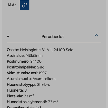
JAA:
Perustiedot
Osoite:
Helsingintie 31 A 1, 24100 Salo
Asuinalue:
Mököinen
Postinumero:
24100
Postitoimipaikka:
Salo
Valmistumisvuosi:
1997
Asumismuoto:
Asumisoikeus
Huoneistotyyppi:
3h+k+s
Huoneita:
3
Pinta-ala:
73 m²
Huoneistoala yhteensä:
73 m²
Kerros/kerroksia:
1/3