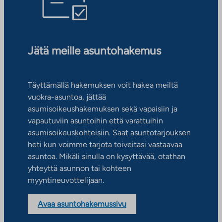
Jätä meille asuntohakemus
Täyttämällä hakemuksen voit hakea meiltä
vuokra-asuntoa, jättää
asumisoikeushakemuksen sekä vapaisiin ja
vapautuviin asuntoihin että varattuihin
asumisoikeuskohteisiin. Saat asuntotarjouksen
heti kun voimme tarjota toiveitasi vastaavaa
asuntoa. Mikäli sinulla on kysyttävää, otathan
yhteyttä asunnon tai kohteen
myyntineuvottelijaan.
Avaa asuntohakemussivu