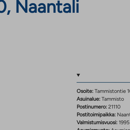
, Naantali
Osoite:
Tammistontie 10
Asuinalue:
Tammisto
Postinumero:
21110
Postitoimipaikka:
Naant
Valmistumisvuosi:
1995