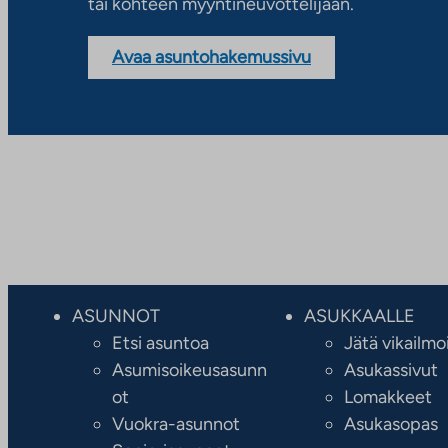
tai kohteen myyntineuvottelijaan.
Avaa asuntohakemussivu
ASUNNOT
ASUKKAALLE
Etsi asuntoa
Jätä vikailmo
Asumisoikeusasunn
Asukassivut
ot
Lomakkeet
Vuokra-asunnot
Asukasopas