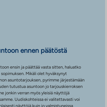
untoon ennen päätöstä
toon ensin ja päättää vasta sitten, haluatko
sopimuksen. Mikäli olet hyväksynyt
non asuntotarjouksen, pyrimme järjestämään
uuden tutustua asuntoon jo tarjouskierroksen
e jonkin verran myös yleisiä näyttöjä
amme. Uudiskohteissa ei valitettavasti voi
nlaisesti näyttöjä kuin jo valmistuneissa