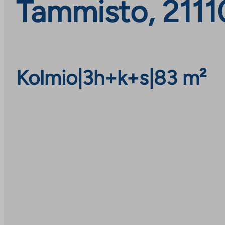
Tammisto, 21110
Kolmio
|
3h+k+s
|
83 m²