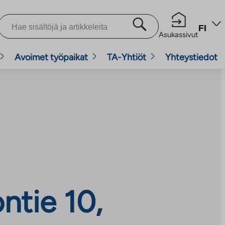
FI
Asukassivut
Avoimet työpaikat
TA-Yhtiöt
Yhteystiedot
ntie 10,