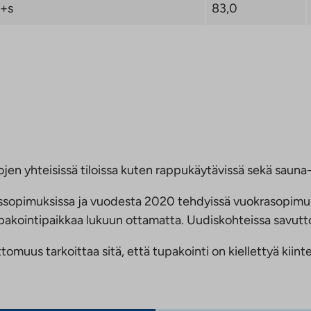
+s
83,0
jen yhteisissä tiloissa kuten rappukäytävissä sekä sauna- 
ussopimuksissa ja vuodesta 2020 tehdyissä vuokrasopimu
 tupakointipaikkaa lukuun ottamatta. Uudiskohteissa savu
us tarkoittaa sitä, että tupakointi on kiellettyä kiinteis