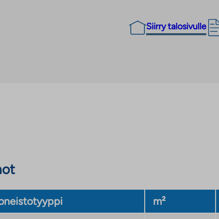
Siirry talosivulle
not
neistotyyppi
m²