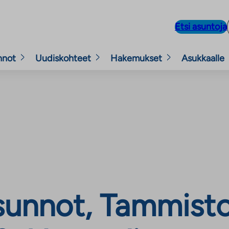
Etsi asuntoja
nnot
Uudiskohteet
Hakemukset
Asukkaalle
unnot, Tammisto