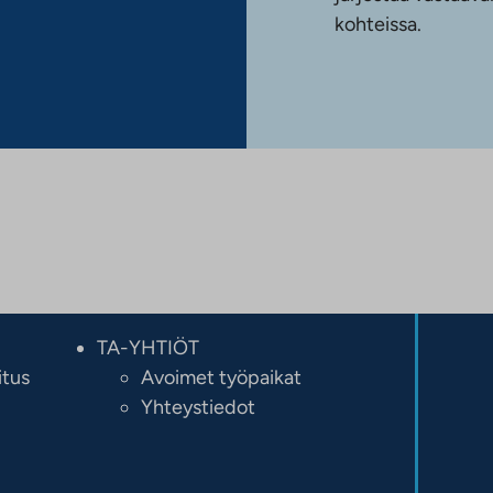
kohteissa.
TA-YHTIÖT
itus
Avoimet työpaikat
Yhteystiedot