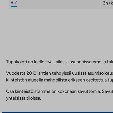
B 7
3h+k
Tupakointi on kiellettyä kaikissa asunnoissamme ja talo
Vuodesta 2019 lähtien tehdyissä uusissa asumisoike
kiinteistön alueella mahdollista erikseen osoitettua
Osa kiinteistöistämme on kokonaan savuttomia. Savuttomu
yhteisissä tiloissa.