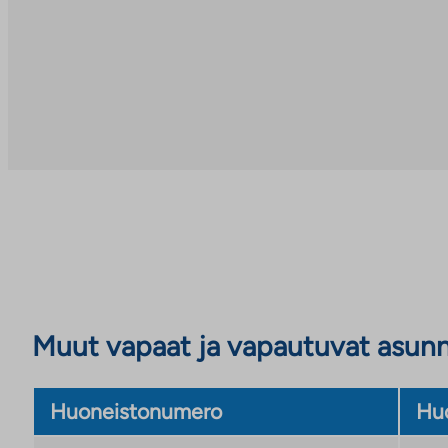
Muut vapaat ja vapautuvat asun
Huoneistonumero
Huo