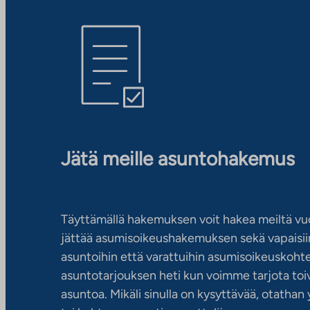
Jätä meille asuntohakemus
Täyttämällä hakemuksen voit hakea meiltä vu
jättää asumisoikeushakemuksen sekä vapaisiin
asuntoihin että varattuihin asumisoikeuskohtei
asuntotarjouksen heti kun voimme tarjota toiv
asuntoa. Mikäli sinulla on kysyttävää, otatha