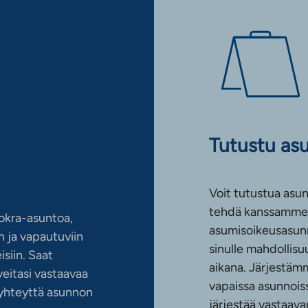
Tutustu as
Voit tutustua asun
tehdä kanssamme 
okra-asuntoa,
asumisoikeusasun
 ja vapautuviin
sinulle mahdollis
siin. Saat
aikana. Järjestämm
eitasi vastaavaa
vapaissa asunnoiss
n yhteyttä asunnon
järjestää vastaava