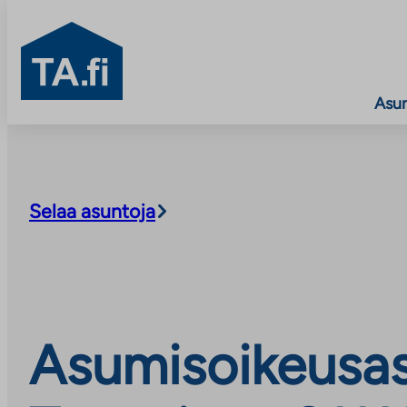
TA.fi
Asu
Siirry
sisältöön
Selaa asuntoja
Asumisoikeusas