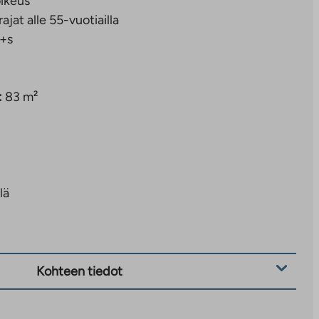
ikeus
rajat alle 55-vuotiailla
+s
:
83 m²
lä
Kohteen tiedot