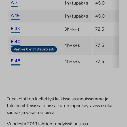
A 7
1h+tupak+s
45,0
2/8
A 19
1h+tupak+s
45,0
5/8
B 33
3h+k+s
72,5
2/8
B 40
4h+k+s
77,5
3/8
Vastike 0 € 31.8.2026 asti
B 48
4h+k+s
77,5
5/8
Tupakointi on kiellettyä kaikissa asunnoissamme ja
talojen yhteisissä tiloissa kuten rappukäytävissä sekä
sauna- ja varastotiloissa.
Vuodesta 2019 lähtien tehdyissä uusissa