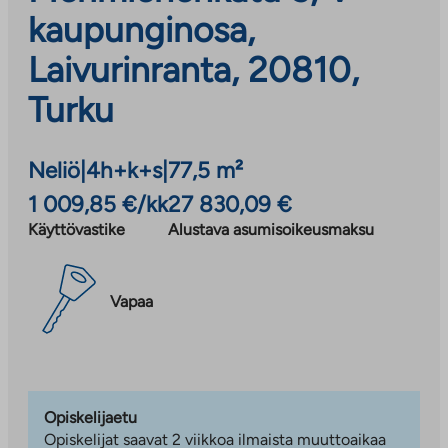
kaupunginosa,
Laivurinranta, 20810,
Turku
Neliö
|
4h+k+s
|
77,5 m²
1 009,85 €/kk
27 830,09 €
Käyttövastike
Alustava asumisoikeusmaksu
Vapaa
Opiskelijaetu
Opiskelijat saavat 2 viikkoa ilmaista muuttoaikaa