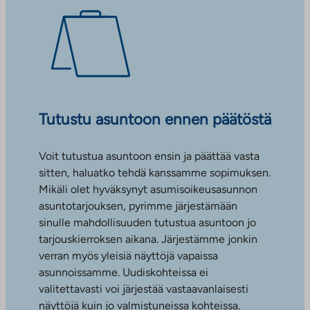
Tutustu asuntoon ennen päätöstä
Voit tutustua asuntoon ensin ja päättää vasta
sitten, haluatko tehdä kanssamme sopimuksen.
Mikäli olet hyväksynyt asumisoikeusasunnon
asuntotarjouksen, pyrimme järjestämään
sinulle mahdollisuuden tutustua asuntoon jo
tarjouskierroksen aikana. Järjestämme jonkin
verran myös yleisiä näyttöjä vapaissa
asunnoissamme. Uudiskohteissa ei
valitettavasti voi järjestää vastaavanlaisesti
näyttöjä kuin jo valmistuneissa kohteissa.