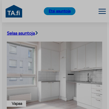
TA.fi
Etsi asuntoja
Siirry
sisältöön
Selaa asuntoja
Vapaa