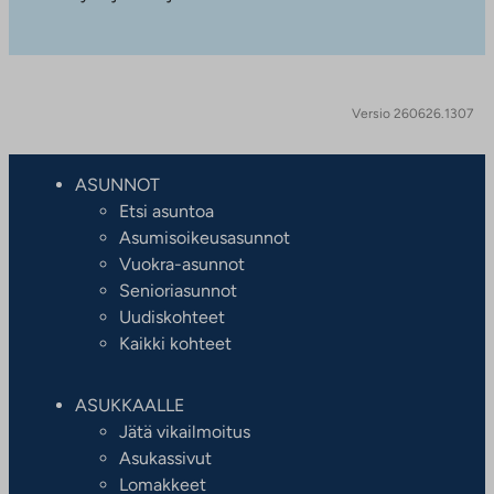
Versio 260626.1307
ASUNNOT
Etsi asuntoa
Asumisoikeusasunnot
Vuokra-asunnot
Senioriasunnot
Uudiskohteet
Kaikki kohteet
ASUKKAALLE
Jätä vikailmoitus
Asukassivut
Lomakkeet