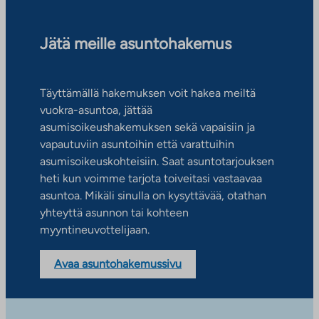
Jätä meille asuntohakemus
Täyttämällä hakemuksen voit hakea meiltä
vuokra-asuntoa, jättää
asumisoikeushakemuksen sekä vapaisiin ja
vapautuviin asuntoihin että varattuihin
asumisoikeuskohteisiin. Saat asuntotarjouksen
heti kun voimme tarjota toiveitasi vastaavaa
asuntoa. Mikäli sinulla on kysyttävää, otathan
yhteyttä asunnon tai kohteen
myyntineuvottelijaan.
Avaa asuntohakemussivu