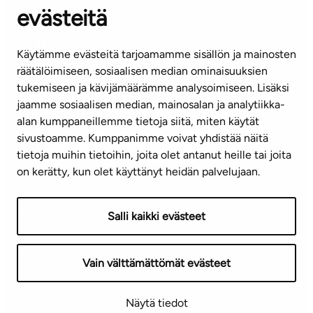
evästeitä
(arkisin klo 8-16)
info@ta.fi
Käytämme evästeitä tarjoamamme sisällön ja mainosten
räätälöimiseen, sosiaalisen median ominaisuuksien
tukemiseen ja kävijämäärämme analysoimiseen. Lisäksi
jaamme sosiaalisen median, mainosalan ja analytiikka-
Tilaa uutiskirje
alan kumppaneillemme tietoja siitä, miten käytät
sivustoamme. Kumppanimme voivat yhdistää näitä
Mediapankki
tietoja muihin tietoihin, joita olet antanut heille tai joita
on kerätty, kun olet käyttänyt heidän palvelujaan.
Käyttöehdot
Tietosuojaseloste
Saavutettavuusseloste
Salli kaikki evästeet
Näytä evästeasetukseni
Vain välttämättömät evästeet
Copyright © 2026 TA-Yhtiöt | Pidätämme oikeuden
Näytä tiedot
muutoksiin