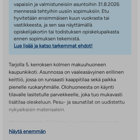
vapaisiin ja valmistuneisiin asuntoihin 31.8.2026
mennessä tehtyihin uusiin sopimuksiin. Etu
hyvitetään ensimmäisen kuun vuokrasta tai
vastikkeesta, ja sen saa näyttämällä
opiskelijakortin tai todistuksen opiskelupaikasta
ennen sopimuksen tekemistä.
Lue lisää ja katso tarkemmat ehdot!
Tarjolla 5. kerroksen kolmen makuuhuoneen
kaupunkikoti. Asunnossa on vaaleasävyinen erillinen
keittiö, jossa on runsaasti kaappitilaa sekä paikka
pienelle ruokaryhmälle. Olohuoneesta on käynti
tilavalle lasitetulle parvekkeelle, joka tuo mukavasti
lisätilaa oleskeluun. Pesu- ja saunatilat on uudistettu
nykyaikaisin materiaalein.
Merimiehenkatu 5 sijaitsee Laivurinrannassa aivan
Turun keskustan läheisyydessä. Talon piha ja asuntojen
Näytä enemmän
parvekkeet ovat aurinkoisia ja suuntautuvat