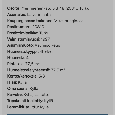
Osoite:
Merimiehenkatu 5 B 48, 20810 Turku
Asuinalue:
Laivurinranta
Kaupunginosan tarkenne:
V kaupunginosa
Postinumero:
20810
Postitoimipaikka:
Turku
Valmistumisvuosi:
1997
Asumismuoto:
Asumisoikeus
Huoneistotyyppi:
4h+k+s
Huoneita:
4
Pinta-ala:
77,5 m²
Huoneistoala yhteensä:
77,5 m²
Kerros/kerroksia:
5/8
Hissi:
Kyllä
Oma sauna:
Kyllä
Parveke:
Kyllä, lasitettu
Tupakointi kielletty:
Kyllä
Lemmikit sallittu:
Kyllä