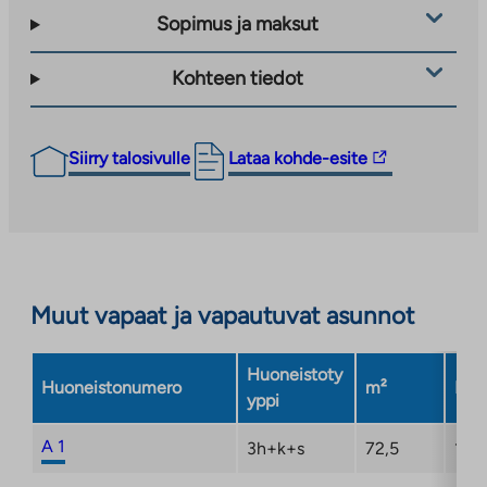
Sopimus ja maksut
Kohteen tiedot
Linkki
Siirry talosivulle
Lataa kohde-esite
vie
ulkopuoliseen
palveluun.
Linkki
aukeaa
Muut vapaat ja vapautuvat asunnot
uuteen
välilehteen
Huoneistoty
Huoneistonumero
m²
Kerr
yppi
A 1
3h+k+s
72,5
1/8