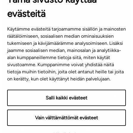
Puh. 045 7734 3777
evästeitä
(arkisin klo 8-16)
info@ta.fi
Käytämme evästeitä tarjoamamme sisällön ja mainosten
räätälöimiseen, sosiaalisen median ominaisuuksien
tukemiseen ja kävijämäärämme analysoimiseen. Lisäksi
jaamme sosiaalisen median, mainosalan ja analytiikka-
Tilaa uutiskirje
alan kumppaneillemme tietoja siitä, miten käytät
sivustoamme. Kumppanimme voivat yhdistää näitä
Mediapankki
tietoja muihin tietoihin, joita olet antanut heille tai joita
on kerätty, kun olet käyttänyt heidän palvelujaan.
Käyttöehdot
Tietosuojaseloste
Saavutettavuusseloste
Salli kaikki evästeet
Näytä evästeasetukseni
Vain välttämättömät evästeet
Copyright © 2026 TA-Yhtiöt | Pidätämme oikeuden