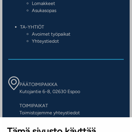
Lomakkeet
Asukasopas
TA-YHTIÖT
Avoimet työpaikat
Yhteystiedot
PÄÄTOIMIPAIKKA
Kutojantie 6-8, 02630 Espoo
TOIMIPAIKAT
Toimistojemme yhteystiedot
Tämä sivusto käyttää
ASIAKASPALVELUKESKUS