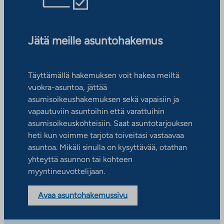
Jätä meille asuntohakemus
Täyttämällä hakemuksen voit hakea meiltä
vuokra-asuntoa, jättää
asumisoikeushakemuksen sekä vapaisiin ja
vapautuviin asuntoihin että varattuihin
asumisoikeuskohteisiin. Saat asuntotarjouksen
heti kun voimme tarjota toiveitasi vastaavaa
asuntoa. Mikäli sinulla on kysyttävää, otathan
yhteyttä asunnon tai kohteen
myyntineuvottelijaan.
Avaa asuntohakemussivu