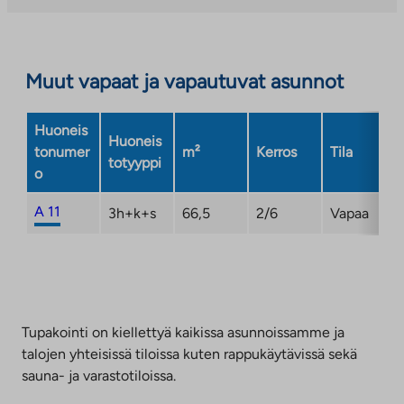
palveluun.
Linkki
aukeaa
Muut vapaat ja vapautuvat asunnot
uuteen
välilehteen
Huoneis
Huoneis
tonumer
m²
Kerros
Tila
totyyppi
o
A 11
3h+k+s
66,5
2/6
Vapaa
Tupakointi on kiellettyä kaikissa asunnoissamme ja
talojen yhteisissä tiloissa kuten rappukäytävissä sekä
sauna- ja varastotiloissa.