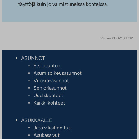
näyttöjä kuin jo valmistuneissa kohteissa.
Versio 260218.1312
ASUNNOT
Etsi asuntoa
Asumisoikeusasunnot
Vuokra-asunnot
Senioriasunnot
Uudiskohteet
Kaikki kohteet
ASUKKAALLE
Jätä vikailmoitus
Asukassivut