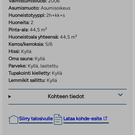
Valmistumisvuosi:
2006
Asumismuoto:
Asumisoikeus
Huoneistotyyppi:
2h+kk+s
Huoneita:
2
Pinta-ala:
44,5 m²
Huoneistoala yhteensä:
44,5 m²
Kerros/kerroksia:
5/6
Hissi:
Kyllä
Oma sauna:
Kyllä
Parveke:
Kyllä, lasitettu
Tupakointi kielletty:
Kyllä
Lemmikit sallittu:
Kyllä
Kohteen tiedot
Linkki
Siirry talosivulle
Lataa kohde-esite
vie
ulkopuoliseen