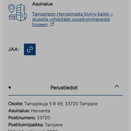
Asuinalue
Tampereen Hervannasta löytyy kaikki –
alueella viihdytään vuosikymmenestä
Linkki
toiseen
vie
ulkopuoliseen
palveluun.
Linkki
JAA:
aukeaa
uuteen
välilehteen
Perustiedot
Osoite:
Tamppikuja 5 B 49, 33720 Tampere
Asuinalue:
Hervanta
Postinumero:
33720
Postitoimipaikka:
Tampere