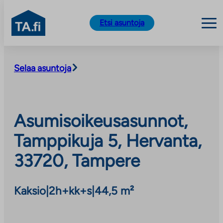
TA.fi
Etsi asuntoja
Siirry
sisältöön
Selaa asuntoja
Asumisoikeusasunnot,
Tamppikuja 5, Hervanta,
33720, Tampere
Kaksio
|
2h+kk+s
|
44,5 m²