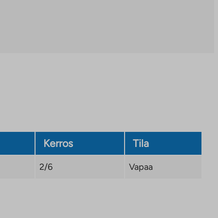
Kerros
Tila
2/6
Vapaa