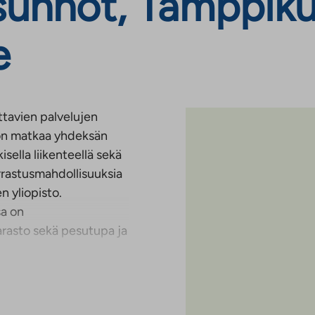
unnot, Tamppikuj
e
ttavien palvelujen
 on matkaa yhdeksän
isella liikenteellä sekä
harrastusmahdollisuuksia
n yliopisto.
sa on
varasto sekä pesutupa ja