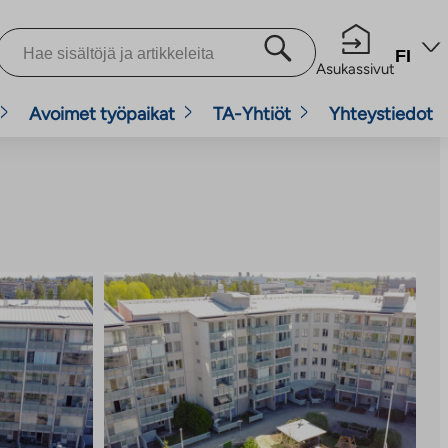
FI
Asukassivut
Avoimet työpaikat
TA-Yhtiöt
Yhteystiedot