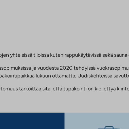
jen yhteisissä tiloissa kuten rappukäytävissä sekä sauna- 
ussopimuksissa ja vuodesta 2020 tehdyissä vuokrasopimu
 tupakointipaikkaa lukuun ottamatta. Uudiskohteissa savu
us tarkoittaa sitä, että tupakointi on kiellettyä kiinteis