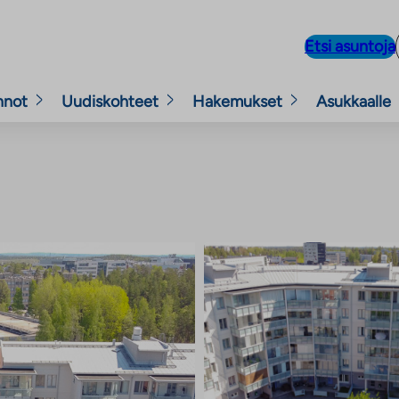
Etsi asuntoja
nnot
Uudiskohteet
Hakemukset
Asukkaalle