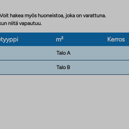
 Voit hakea myös huoneistoa, joka on varattuna.
kun niitä vapautuu.
tyyppi
m²
Kerros
Talo A
Talo B