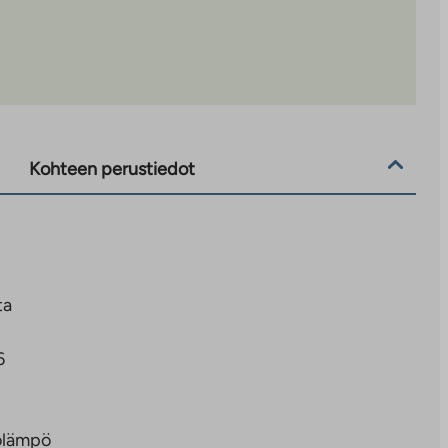
Kohteen perustiedot
ta
6
olämpö