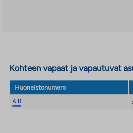
ulkopuoliseen
palveluun.
Linkki
aukeaa
uuteen
välilehteen
Kohteen vapaat ja vapautuvat a
Huoneistonumero
A 11