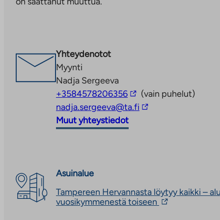
on saattanut muuttua.
Linkki
aukeaa
uuteen
välilehteen
Yhteydenotot
Myynti
Nadja Sergeeva
Linkki
+3584578206356
(vain puhelut)
vie
Linkki
nadja.sergeeva@ta.fi
ulkopuoliseen
vie
Muut yhteystiedot
palveluun
ulkopuoliseen
palveluun
Asuinalue
Tampereen Hervannasta löytyy kaikki – alu
Linkki
vuosikymmenestä toiseen
vie