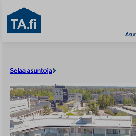
TA.fi
Asu
Siirry
sisältöön
Selaa asuntoja