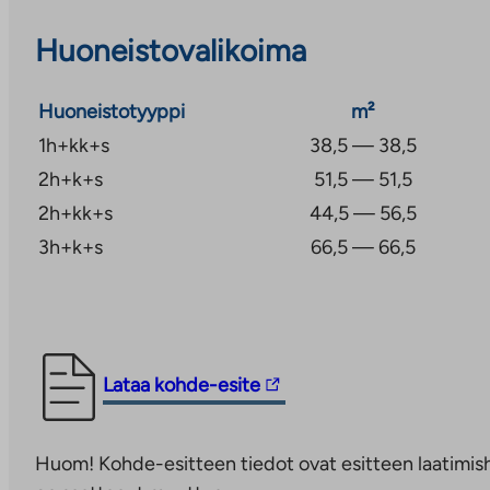
Huoneistovalikoima
Huoneistotyyppi
m²
1h+kk+s
38,5 — 38,5
2h+k+s
51,5 — 51,5
2h+kk+s
44,5 — 56,5
3h+k+s
66,5 — 66,5
Linkki
Lataa kohde-esite
vie
ulkopuoliseen
Huom! Kohde-esitteen tiedot ovat esitteen laatimish
palveluun.