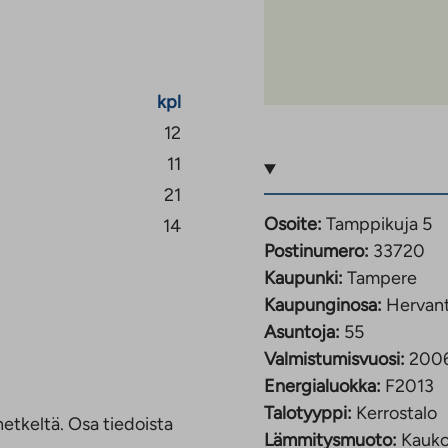
kpl
12
11
21
Osoite:
Tamppikuja 5
14
Postinumero:
33720
Kaupunki:
Tampere
Kaupunginosa:
Hervan
Asuntoja:
55
Valmistumisvuosi:
200
Energialuokka:
F2013
Talotyyppi:
Kerrostalo
etkeltä. Osa tiedoista
Lämmitysmuoto:
Kauk