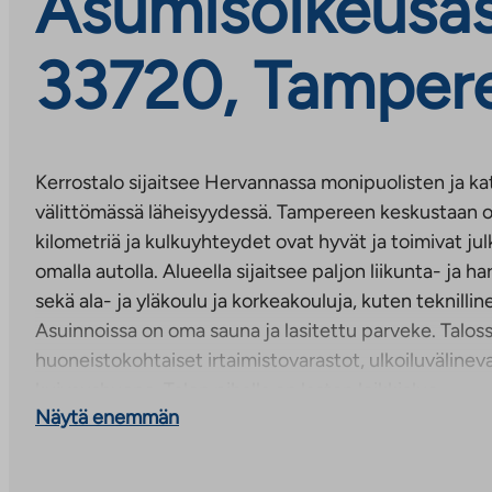
Asumisoikeusas
33720, Tamper
Kerrostalo sijaitsee Hervannassa monipuolisten ja ka
välittömässä läheisyydessä. Tampereen keskustaan
kilometriä ja kulkuyhteydet ovat hyvät ja toimivat julk
omalla autolla. Alueella sijaitsee paljon liikunta- ja 
sekä ala- ja yläkoulu ja korkeakouluja, kuten teknilline
Asuinnoissa on oma sauna ja lasitettu parveke. Talos
huoneistokohtaiset irtaimistovarastot, ulkoiluväline
kuivaushuone. Talon pihalla on lasten leikkialue.
Näytä enemmän