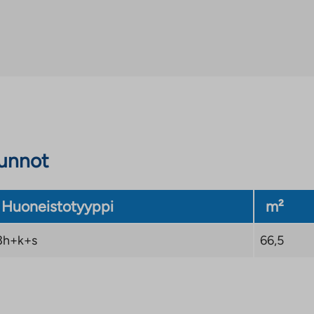
sunnot
Huoneistotyyppi
m²
3h+k+s
66,5