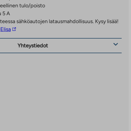
eellinen tulo/poisto
 5 A
teessa sähköautojen latausmahdollisuus. Kysy lisää!
Linkki
Elisa
vie
ulkopuoliseen
Yhteystiedot
palveluun.
Linkki
aukeaa
uuteen
välilehteen