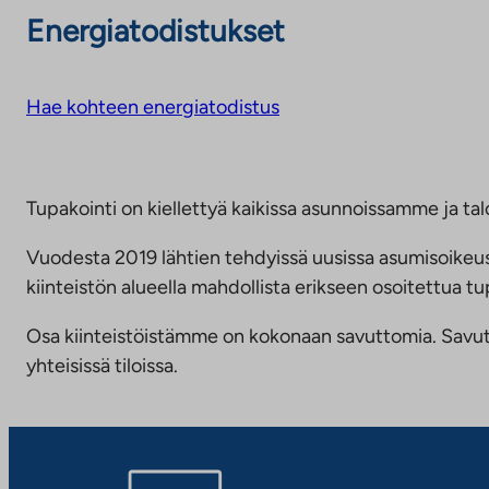
Energiatodistukset
Hae kohteen energiatodistus
Tupakointi on kiellettyä kaikissa asunnoissamme ja talo
Vuodesta 2019 lähtien tehdyissä uusissa asumisoike
kiinteistön alueella mahdollista erikseen osoitettua
Osa kiinteistöistämme on kokonaan savuttomia. Savuttomu
yhteisissä tiloissa.