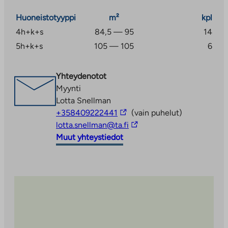
Huoneistotyyppi
m²
kpl
4h+k+s
84,5 — 95
14
5h+k+s
105 — 105
6
Yhteydenotot
Myynti
Lotta Snellman
Linkki
+358409222441
(vain puhelut)
vie
Linkki
lotta.snellman@ta.fi
ulkopuoliseen
vie
Muut yhteystiedot
palveluun
ulkopuoliseen
palveluun