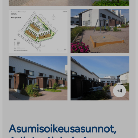
+4
Asumisoikeusasunnot,