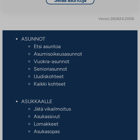
Selaa asuntoja
Versio 260624.2006
ASUNNOT
Etsi asuntoa
Asumisoikeusasunnot
Vuokra-asunnot
Senioriasunnot
Uudiskohteet
Kaikki kohteet
ASUKKAALLE
Jätä vikailmoitus
Asukassivut
Lomakkeet
Asukasopas