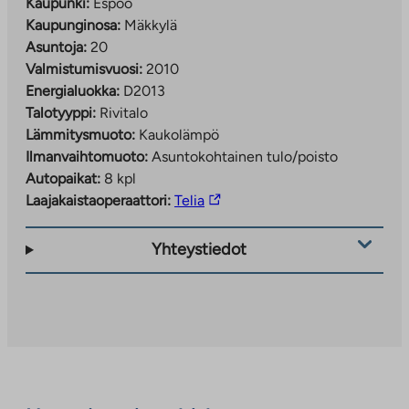
Kaupunki:
Espoo
Kaupunginosa:
Mäkkylä
Asuntoja:
20
Valmistumisvuosi:
2010
Energialuokka:
D2013
Talotyyppi:
Rivitalo
Lämmitysmuoto:
Kaukolämpö
Ilmanvaihtomuoto:
Asuntokohtainen tulo/poisto
Autopaikat:
8 kpl
Linkki
Laajakaistaoperaattori:
Telia
vie
ulkopuoliseen
Yhteystiedot
palveluun.
Linkki
aukeaa
uuteen
välilehteen