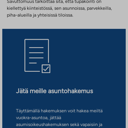
Savuttomuus tarkoittaa sitä, että tupakointi on
kiellettyä kiinteistössä, sen asunnoissa, parvekkeilla,
piha-alueilla ja yhteisissä tiloissa.
Jätä meille asuntohakemus
Täyttämällä hakemuksen voit hakea meiltä
vuokra-asuntoa, jättää
asumisoikeushakemuksen sekä vapaisiin ja