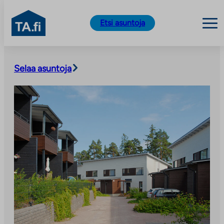
TA.fi
Etsi asuntoja
Siirry
sisältöön
Selaa asuntoja