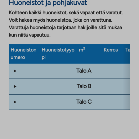
Huoneistot ja pohjakuvat
Kohteen kaikki huoneistot, sekä vapaat että varatut.
Voit hakea myös huoneistoa, joka on varattuna.
Varattuja huoneistoja tarjotaan hakijoille sitä mukaa
kun niitä vapautuu.
Huoneiston
Huoneistotyyp
m²
Kerros
Taloty
umero
pi
Talo A
Talo B
Talo C