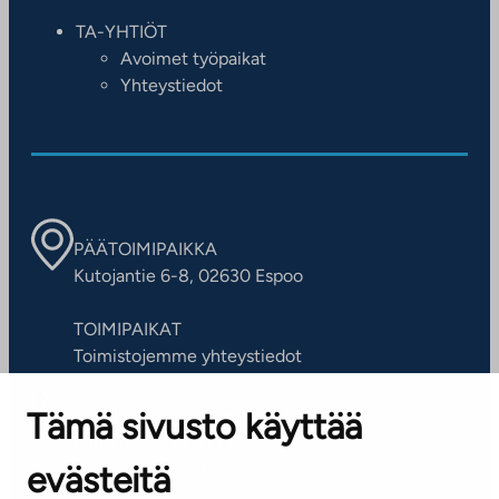
TA-YHTIÖT
Avoimet työpaikat
Yhteystiedot
PÄÄTOIMIPAIKKA
Kutojantie 6-8, 02630 Espoo
TOIMIPAIKAT
Toimistojemme yhteystiedot
Tämä sivusto käyttää
ASIAKASPALVELUKESKUS
Puh. 045 7734 3777
evästeitä
(arkisin klo 8-16)