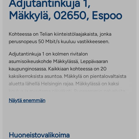
Adjutantinkuja 1,
Mäkkylä, 02650, Espoo
Kohteessa on Telian kiinteistölaajakaista, jonka
perusnopeus 50 Mbit/s kuuluu vastikkeeseen.
Adjutantinkuja 1 on kolmen rivitalon
asumisoikeuskohde Mäkkylässä, Leppävaaran
kaupunginosassa. Kaikkiaan kohteessa on 20
kaksikerroksista asuntoa. Mäkkylä on pientalovaltaista
aluetta lähellä Helsingin rajaa. Mäkkylässä on kaksi
koulua ja muutama päiväkoti. Runsaammin palveluita
on noin 15 minuutin kävelymatkan päässä Sellon
Näytä enemmän
kauppakeskuksessa. Adjutantinkujalta on noin 400
metriä Mäkkylän juna-asemalle, lähistöltä kulkee myös
useita linja-autoja.
Huoneistovalikoima