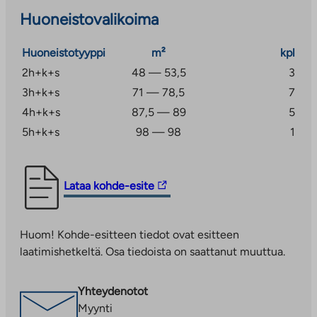
Huoneistovalikoima
Huoneistotyyppi
m²
kpl
2h+k+s
48 — 53,5
3
3h+k+s
71 — 78,5
7
4h+k+s
87,5 — 89
5
5h+k+s
98 — 98
1
Linkki
Lataa kohde-esite
vie
ulkopuoliseen
Huom! Kohde-esitteen tiedot ovat esitteen
palveluun.
laatimishetkeltä. Osa tiedoista on saattanut muuttua.
Linkki
aukeaa
uuteen
Yhteydenotot
välilehteen
Myynti