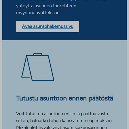
yhteyttä asunnon tai kohteen
myyntineuvottelijaan.
Avaa asuntohakemussivu
Tutustu asuntoon ennen päätöstä
Voit tutustua asuntoon ensin ja päättää vasta
sitten, haluatko tehdä kanssamme sopimuksen.
Mikäli olet hyväksynyt asumisoikeusasunnon