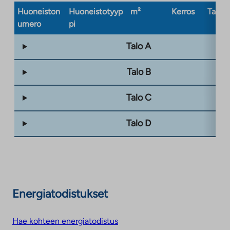
Huoneiston
Huoneistotyyp
m²
Kerros
Taloty
umero
pi
Talo A
Talo B
Talo C
Talo D
Energiatodistukset
Hae kohteen energiatodistus