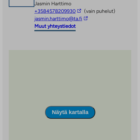
Jasmin Harttimo
Linkki
+3584578209930
(vain puhelut)
vie
Linkki
jasmin.harttimo@ta.fi
ulkopuoliseen
vie
Muut yhteystiedot
palveluun
ulkopuoliseen
palveluun
Näytä kartalla