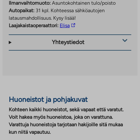
Ilmanvaihtomuoto:
Asuntokohtainen tulo/poisto
Autopaikat:
31 kpl.
Kohteessa sähköautojen
latausmahdollisuus. Kysy lisää!
Linkki
Laajakaistaoperaattori:
Elisa
vie
ulkopuoliseen
Yhteystiedot
palveluun.
Linkki
aukeaa
uuteen
välilehteen
Huoneistot ja pohjakuvat
Kohteen kaikki huoneistot, sekä vapaat että varatut.
Voit hakea myös huoneistoa, joka on varattuna.
Varattuja huoneistoja tarjotaan hakijoille sitä mukaa
kun niitä vapautuu.