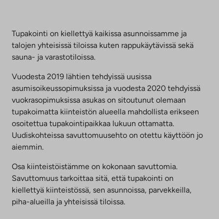
Tupakointi on kiellettyä kaikissa asunnoissamme ja
talojen yhteisissä tiloissa kuten rappukäytävissä sekä
sauna- ja varastotiloissa.
Vuodesta 2019 lähtien tehdyissä uusissa
asumisoikeussopimuksissa ja vuodesta 2020 tehdyissä
vuokrasopimuksissa asukas on sitoutunut olemaan
tupakoimatta kiinteistön alueella mahdollista erikseen
osoitettua tupakointipaikkaa lukuun ottamatta.
Uudiskohteissa savuttomuusehto on otettu käyttöön jo
aiemmin.
Osa kiinteistöistämme on kokonaan savuttomia.
Savuttomuus tarkoittaa sitä, että tupakointi on
kiellettyä kiinteistössä, sen asunnoissa, parvekkeilla,
piha-alueilla ja yhteisissä tiloissa.