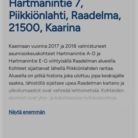
Hartmanintie 7,
Piikkiönlahti, Raadelma,
21500, Kaarina
Kaarinaan vuonna 2017 ja 2018 valmistuneet
asumisoikeuskohteet Hartmanintie A-D ja
Hartmanintie E-G viihtyisällä Raadelman alueella.
Kohteet sijaitsevat lähellä Piikkiönlahden rantaa.
Alueella on pitkä historia joka ulottuu jopa keskiajalle
saakka, lähistöllä sijaitsee upea Raadelman kartano ja
ulkoilumaastot ovat vehreää lehtometsää. Kohteiden
asunnot ovat yksi- ja kaksitasoisia rivitaloasuntoja.
Asunnot ovat erikokoisia kaksioista viisiöihin, kooltaan
Näytä enemmän
48 m²-98 m². Kaikissa asunnoissa on oma sauna.