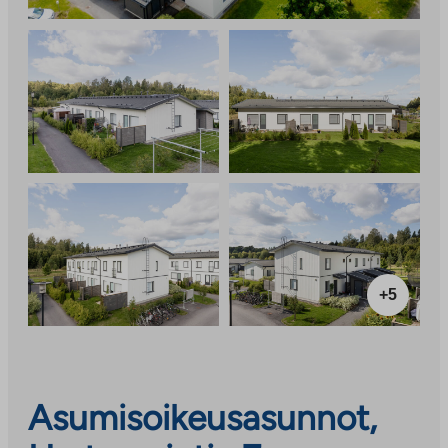
+5
Asumisoikeusasunnot,