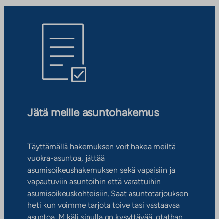
Jätä meille asuntohakemus
Täyttämällä hakemuksen voit hakea meiltä
vuokra-asuntoa, jättää
asumisoikeushakemuksen sekä vapaisiin ja
vapautuviin asuntoihin että varattuihin
asumisoikeuskohteisiin. Saat asuntotarjouksen
heti kun voimme tarjota toiveitasi vastaavaa
asuntoa. Mikäli sinulla on kysyttävää, otathan