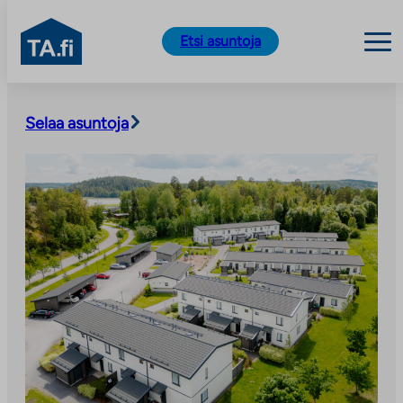
TA.fi
Etsi asuntoja
Siirry
sisältöön
Selaa asuntoja