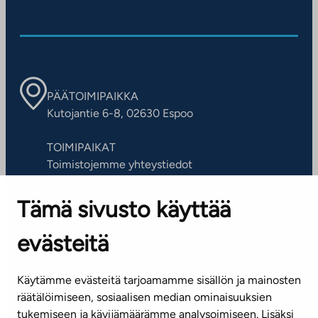
PÄÄTOIMIPAIKKA
Kutojantie 6-8, 02630 Espoo
TOIMIPAIKAT
Toimistojemme yhteystiedot
Tämä sivusto käyttää
ASIAKASPALVELUKESKUS
Puh. 045 7734 3777
evästeitä
(arkisin klo 8-16)
info@ta.fi
Käytämme evästeitä tarjoamamme sisällön ja mainosten
räätälöimiseen, sosiaalisen median ominaisuuksien
tukemiseen ja kävijämäärämme analysoimiseen. Lisäksi