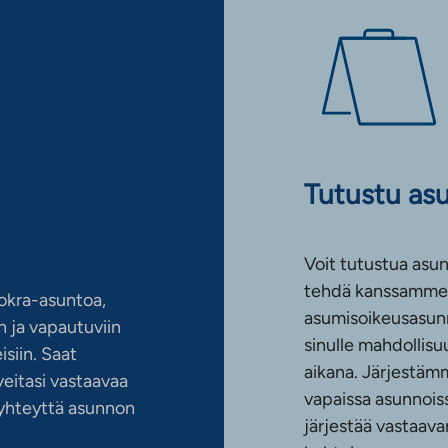
Tutustu as
Voit tutustua asun
tehdä kanssamme 
okra-asuntoa,
asumisoikeusasun
 ja vapautuviin
sinulle mahdollis
siin. Saat
aikana. Järjestämm
eitasi vastaavaa
vapaissa asunnoiss
n yhteyttä asunnon
järjestää vastaava