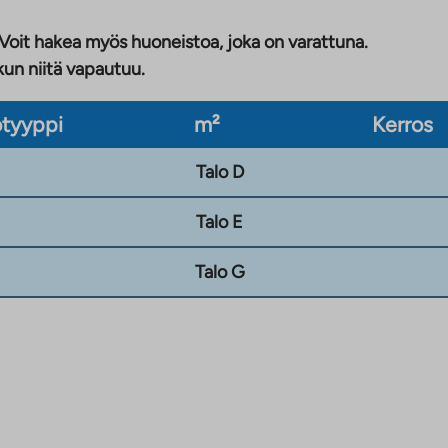
 Voit hakea myös huoneistoa, joka on varattuna.
kun niitä vapautuu.
tyyppi
m²
Kerros
Talo D
Talo E
Talo G