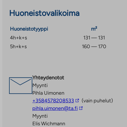
tenniskentät, kuntokeskus, jalkapallonurmi kuin korip
Huoneistovalikoima
Koirapuistoon kävelee muutamassa minuutissa.
Espoon upea Rantaraitti alkaa käytännössä omalta tak
Huoneistotyyppi
m²
ja pyöräilyreittejä on kilometrikaupalla. Kävelyn lom
4h+k+s
131 — 131
rantakahviloihin ihailemaan merta. Saaristolaivat läht
5h+k+s
160 — 170
Nokkalanniemestä, joten retkeily saaristossa ei voisi
Venepaikan omallekin veneelle voi saada kotitalon lä
Yhteydenotot
Myynti
Pihla Uimonen
Linkki
+3584578208533
(vain puhelut)
vie
Linkki
pihla.uimonen@ta.fi
ulkopuoliseen
vie
Myynti
palveluun
ulkopuoliseen
Elis Wichmann