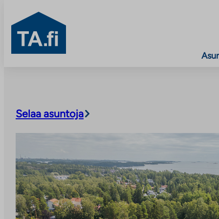
TA.fi
Asu
Siirry
sisältöön
Selaa asuntoja