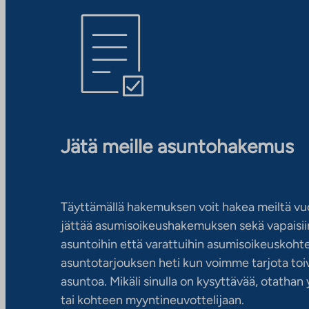
Jätä meille asuntohakemus
Täyttämällä hakemuksen voit hakea meiltä vu
jättää asumisoikeushakemuksen sekä vapaisiin
asuntoihin että varattuihin asumisoikeuskohtei
asuntotarjouksen heti kun voimme tarjota toiv
asuntoa. Mikäli sinulla on kysyttävää, otatha
tai kohteen myyntineuvottelijaan.