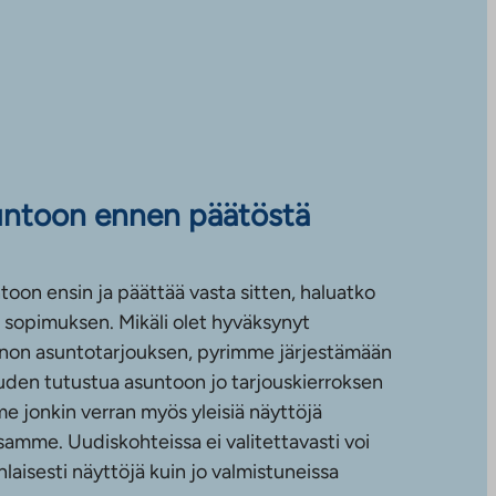
untoon ennen päätöstä
toon ensin ja päättää vasta sitten, haluatko
sopimuksen. Mikäli olet hyväksynyt
non asuntotarjouksen, pyrimme järjestämään
uuden tutustua asuntoon jo tarjouskierroksen
e jonkin verran myös yleisiä näyttöjä
amme. Uudiskohteissa ei valitettavasti voi
nlaisesti näyttöjä kuin jo valmistuneissa