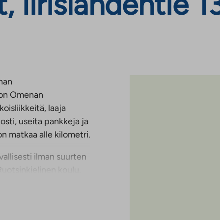
irislahdentie 13, 
enan
Ison Omenan
isliikkeitä, laaja
osti, useita pankkeja ja
n matkaa alle kilometri.
allisesti ilman suurten
Ruotsinkielinen koulu,
itsevat aivan Matinkylän
 löytyy niin jäähalli,