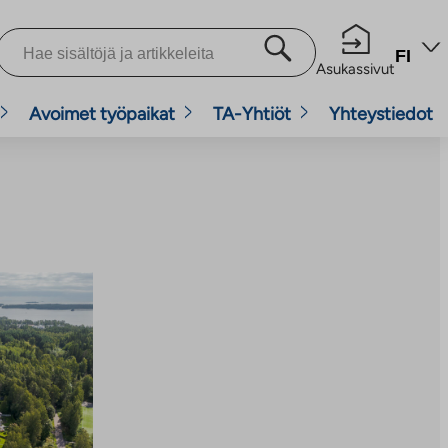
FI
Asukassivut
Avoimet työpaikat
TA-Yhtiöt
Yhteystiedot