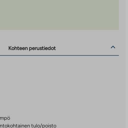
Kohteen perustiedot
3
8
ämpö
ntokohtainen tulo/poisto