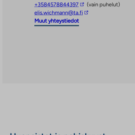
Linkki
palveluun
+3584578844397
(vain puhelut)
vie
Linkki
elis.wichmann@ta.fi
ulkopuoliseen
vie
Muut yhteystiedot
palveluun
ulkopuoliseen
palveluun