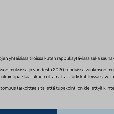
jen yhteisissä tiloissa kuten rappukäytävissä sekä sauna- 
ussopimuksissa ja vuodesta 2020 tehdyissä vuokrasopimu
 tupakointipaikkaa lukuun ottamatta. Uudiskohteissa savu
us tarkoittaa sitä, että tupakointi on kiellettyä kiinteis