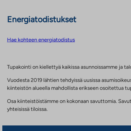
Energiatodistukset
Hae kohteen energiatodistus
Tupakointi on kiellettyä kaikissa asunnoissamme ja talo
Vuodesta 2019 lähtien tehdyissä uusissa asumisoike
kiinteistön alueella mahdollista erikseen osoitettua
Osa kiinteistöistämme on kokonaan savuttomia. Savuttomu
yhteisissä tiloissa.