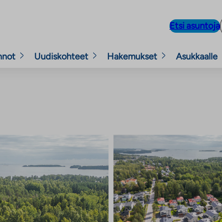
Etsi asuntoja
nnot
Uudiskohteet
Hakemukset
Asukkaalle