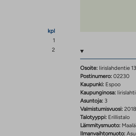
allokentätkin.
apihalta, joten kävely-
kpl
assa on helppo piipahtaa
1
evät läheisestä
2
 olla helpompaa.
heisyyteen.
Osoite:
Iirislahdentie 1
Postinumero:
02230
Kaupunki:
Espoo
Kaupunginosa:
Iirislahti
Asuntoja:
3
Valmistumisvuosi:
201
Talotyyppi:
Erillistalo
Lämmitysmuoto:
Maal
Ilmanvaihtomuoto:
Asu