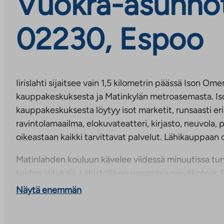
Vuokra-asunnot, I
02230, Espoo
Iirislahti sijaitsee vain 1,5 kilometrin päässä Ison Om
kauppakeskuksesta ja Matinkylän metroasemasta. 
kauppakeskuksesta löytyy isot marketit, runsaasti eriko
ravintolamaailma, elokuvateatteri, kirjasto, neuvola, p
oikeastaan kaikki tarvittavat palvelut. Lähikauppaan o
Matinlahden kouluun kävelee viidessä minuutissa turv
teiden ylityksiä. Lähistöllä on useampia päiväkoteja. 
jossa toimii myös lukio, on alle kilometrin päässä.
Näytä enemmän
Iirislahti on liikkuvan perheen unelmalähiö. Talot sija
urheilupuiston vieressä. Alle puolen kilometrin säteellä