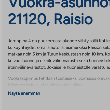
Vuokra-asunnot,
21120, Raisio
Jerenpiha 4 on puukerrostalokohde viihtyisällä Katte
kulkuyhteydet omalla autolla, esimerkiksi Raision se
matkaa noin 5 km ja Turun keskustaan noin 10 km. K
kuivaushuone ja ulkoiluvälinevarasto sekä huoneisto
irtainvälinevarastot. Jokaiselle huoneistolle varattu 
Vuokrasopimus tehdään toistaiseksi voimassa oleva
irtisanomisajalla, ei minimivuokra-aikaa.
Näytä enemmän