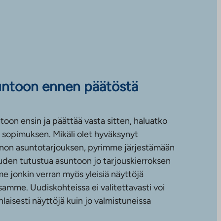
untoon ennen päätöstä
toon ensin ja päättää vasta sitten, haluatko
sopimuksen. Mikäli olet hyväksynyt
non asuntotarjouksen, pyrimme järjestämään
uuden tutustua asuntoon jo tarjouskierroksen
e jonkin verran myös yleisiä näyttöjä
amme. Uudiskohteissa ei valitettavasti voi
nlaisesti näyttöjä kuin jo valmistuneissa