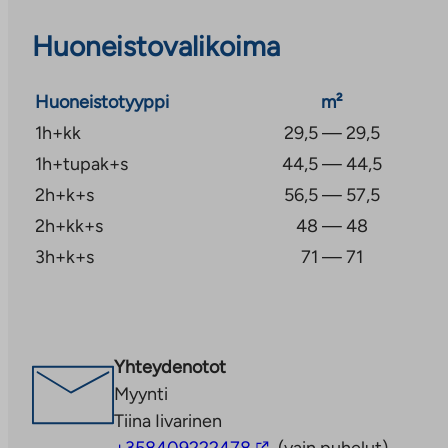
Huoneistovalikoima
Huoneistotyyppi
m²
1h+kk
29,5 — 29,5
1h+tupak+s
44,5 — 44,5
2h+k+s
56,5 — 57,5
2h+kk+s
48 — 48
3h+k+s
71 — 71
Yhteydenotot
Myynti
Tiina Iivarinen
Linkki