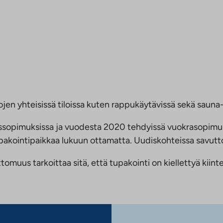
jen yhteisissä tiloissa kuten rappukäytävissä sekä sauna- 
ussopimuksissa ja vuodesta 2020 tehdyissä vuokrasopimu
 tupakointipaikkaa lukuun ottamatta. Uudiskohteissa savu
us tarkoittaa sitä, että tupakointi on kiellettyä kiinteis