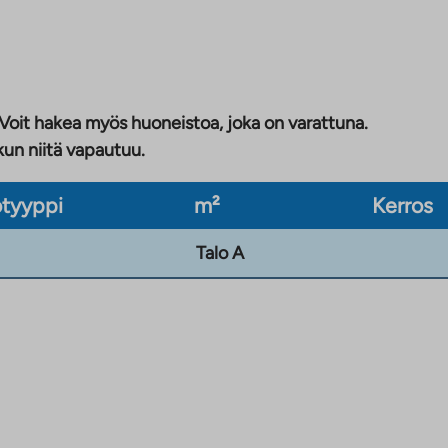
 Voit hakea myös huoneistoa, joka on varattuna.
kun niitä vapautuu.
tyyppi
m²
Kerros
Talo A