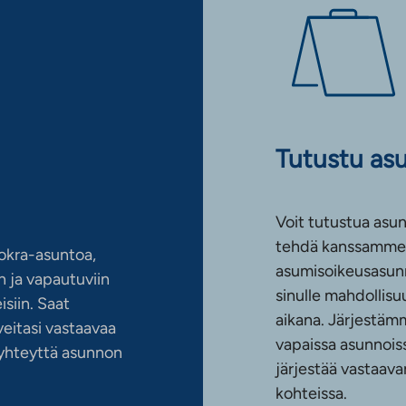
Tutustu as
Voit tutustua asun
tehdä kanssamme 
okra-asuntoa,
asumisoikeusasun
 ja vapautuviin
sinulle mahdollis
siin. Saat
aikana. Järjestämm
eitasi vastaavaa
vapaissa asunnoiss
n yhteyttä asunnon
järjestää vastaava
kohteissa.