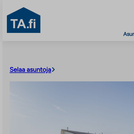
TA.fi
Asu
Siirry
sisältöön
Selaa asuntoja