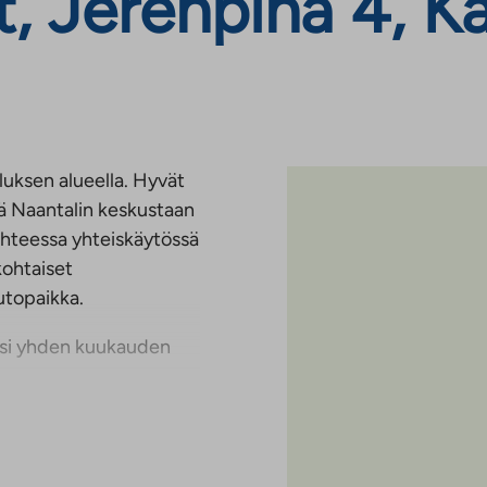
 Jerenpiha 4, Ka
luksen alueella. Hyvät
kä Naantalin keskustaan
ohteessa yhteiskäytössä
kohtaiset
autopaikka.
ksi yhden kuukauden