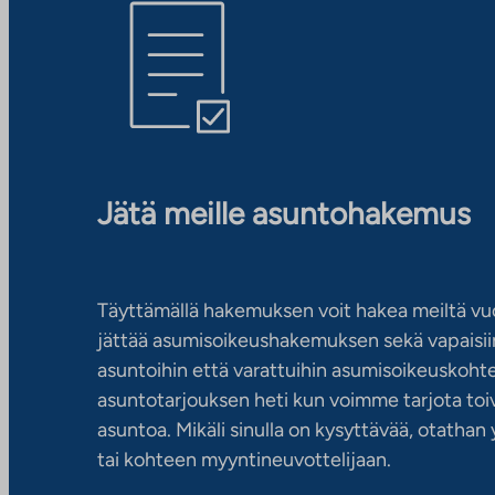
Jätä meille asuntohakemus
Täyttämällä hakemuksen voit hakea meiltä vu
jättää asumisoikeushakemuksen sekä vapaisiin
asuntoihin että varattuihin asumisoikeuskohtei
asuntotarjouksen heti kun voimme tarjota toiv
asuntoa. Mikäli sinulla on kysyttävää, otatha
tai kohteen myyntineuvottelijaan.