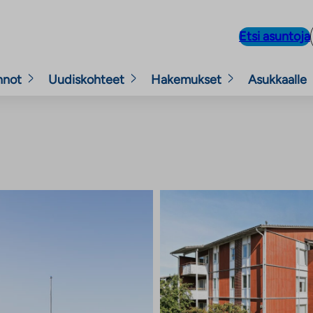
Etsi asuntoja
nnot
Uudiskohteet
Hakemukset
Asukkaalle