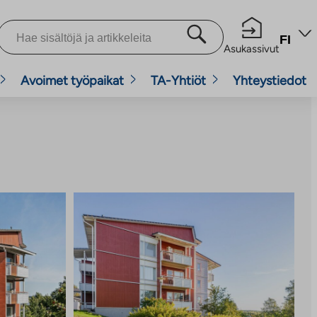
FI
Asukassivut
Avoimet työpaikat
TA-Yhtiöt
Yhteystiedot