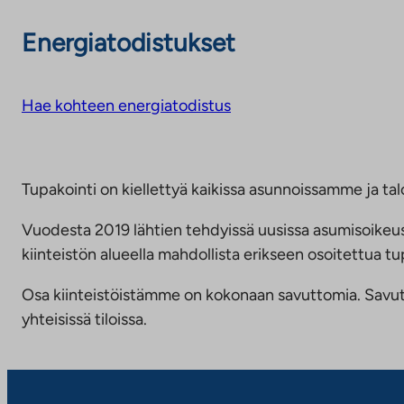
Energiatodistukset
Hae kohteen energiatodistus
Tupakointi on kiellettyä kaikissa asunnoissamme ja talo
Vuodesta 2019 lähtien tehdyissä uusissa asumisoike
kiinteistön alueella mahdollista erikseen osoitettua
Osa kiinteistöistämme on kokonaan savuttomia. Savuttomu
yhteisissä tiloissa.