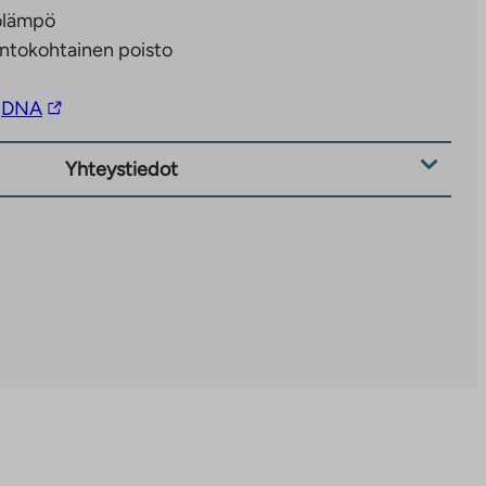
olämpö
ntokohtainen poisto
Linkki
DNA
vie
ulkopuoliseen
Yhteystiedot
palveluun.
Linkki
aukeaa
uuteen
välilehteen