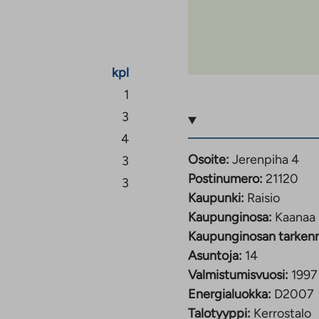
kpl
1
3
4
Osoite:
Jerenpiha 4
3
Postinumero:
21120
3
Kaupunki:
Raisio
Kaupunginosa:
Kaanaa
Kaupunginosan tarken
Asuntoja:
14
Valmistumisvuosi:
1997
Energialuokka:
D2007
Talotyyppi:
Kerrostalo