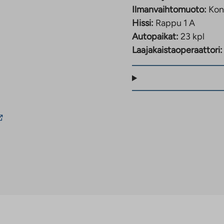
Ilmanvaihtomuoto:
Kon
Hissi:
Rappu 1 A
Autopaikat:
23 kpl
Laajakaistaoperaattori:
inkki
ie
lkopuoliseen
alveluun.
inkki
ukeaa
uteen
älilehteen