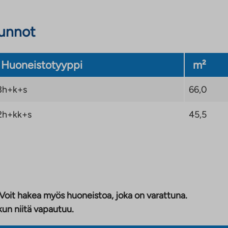
sunnot
Huoneistotyyppi
m²
3h+k+s
66,0
2h+kk+s
45,5
 Voit hakea myös huoneistoa, joka on varattuna.
kun niitä vapautuu.