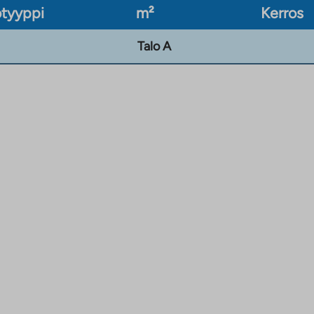
tyyppi
m²
Kerros
Talo A