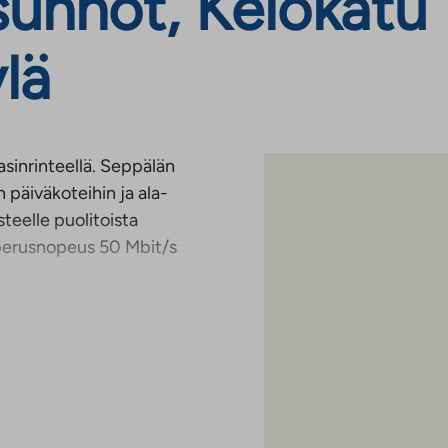
nnot, Kelokatu 1
lä
sinrinteellä. Seppälän
 päiväkoteihin ja ala-
teelle puolitoista
a perusnopeus 50 Mbit/s