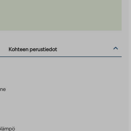
Kohteen perustiedot
nne
olämpö