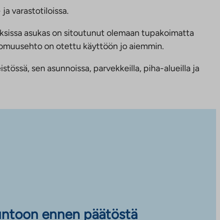
ja varastotiloissa.
ksissa asukas on sitoutunut olemaan tupakoimatta
ttomuusehto on otettu käyttöön jo aiemmin.
tössä, sen asunnoissa, parvekkeilla, piha-alueilla ja
untoon ennen päätöstä