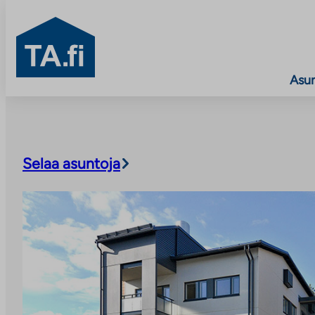
TA.fi
Asu
Siirry
sisältöön
Selaa asuntoja