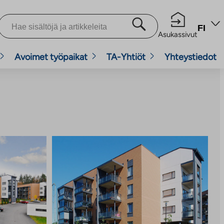
FI
Asukassivut
Avoimet työpaikat
TA-Yhtiöt
Yhteystiedot