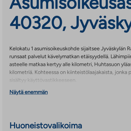
Asumisoikeusasu
40320, Jyväsky
Kelokatu 1 asumisoikeuskohde sijaitsee Jyväskylän Ra
runsaat palvelut kävelymatkan etäisyydellä. Lähimpiin
asteelle matkaa kertyy alle kilometri, Huhtasuon yläas
kilometriä. Kohteessa on kiinteistölaajakaista, jonk
sisältyy käyttövastikkeeseen.
Näytä enemmän
Huoneistovalikoima