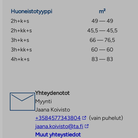
Huoneistotyyppi
m²
2h+k+s
49 — 49
2h+kk+s
45,5 — 45,5
3h+k+s
66 — 76,5
3h+kk+s
60 — 60
4h+k+s
83 — 83
Yhteydenotot
Myynti
Jaana Koivisto
Linkki
+3584577343804
(vain puhelut)
vie
Linkki
jaana.koivisto@ta.fi
ulkopuoliseen
vie
Muut yhteystiedot