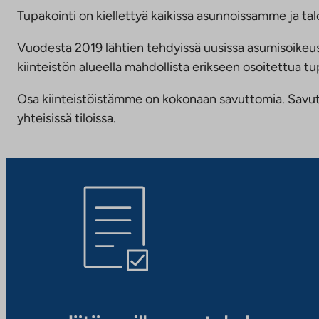
Tupakointi on kiellettyä kaikissa asunnoissamme ja talo
Vuodesta 2019 lähtien tehdyissä uusissa asumisoike
kiinteistön alueella mahdollista erikseen osoitettua
Osa kiinteistöistämme on kokonaan savuttomia. Savuttomu
yhteisissä tiloissa.