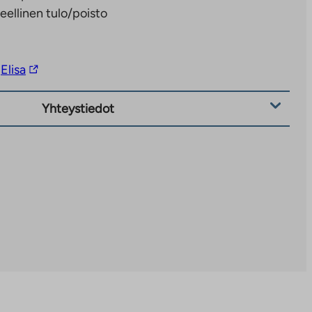
eellinen tulo/poisto
Linkki
Elisa
vie
ulkopuoliseen
Yhteystiedot
palveluun.
Linkki
aukeaa
uuteen
välilehteen