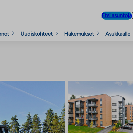
Etsi asuntoja
nnot
Uudiskohteet
Hakemukset
Asukkaalle