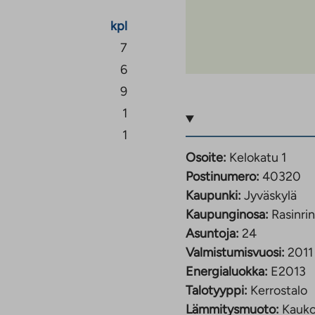
kpl
7
6
9
1
1
Osoite:
Kelokatu 1
Postinumero:
40320
Kaupunki:
Jyväskylä
Kaupunginosa:
Rasinri
Asuntoja:
24
Valmistumisvuosi:
2011
Energialuokka:
E2013
Talotyyppi:
Kerrostalo
Lämmitysmuoto:
Kauk