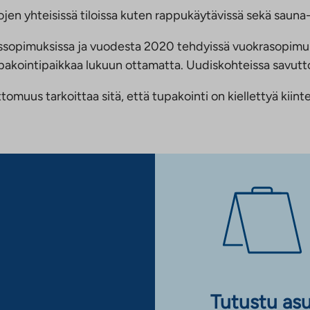
jen yhteisissä tiloissa kuten rappukäytävissä sekä sauna- 
ussopimuksissa ja vuodesta 2020 tehdyissä vuokrasopimu
 tupakointipaikkaa lukuun ottamatta. Uudiskohteissa savu
us tarkoittaa sitä, että tupakointi on kiellettyä kiinteis
Tutustu as