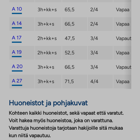
A 10
3h+kk+s
65,5
2/4
Vapaa
A 14
3h+k+s
66,5
2/4
Vapaa
A 17
2h+kk+s
47,5
3/4
Vapautum
A 19
2h+kk+s
52,5
3/4
Vapaa
A 20
3h+k+s
66,5
3/4
Vapautum
A 27
3h+k+s
71,5
4/4
Vapaa
Huoneistot ja pohjakuvat
Kohteen kaikki huoneistot, sekä vapaat että varatut.
Voit hakea myös huoneistoa, joka on varattuna.
Varattuja huoneistoja tarjotaan hakijoille sitä mukaa
kun niitä vapautuu.