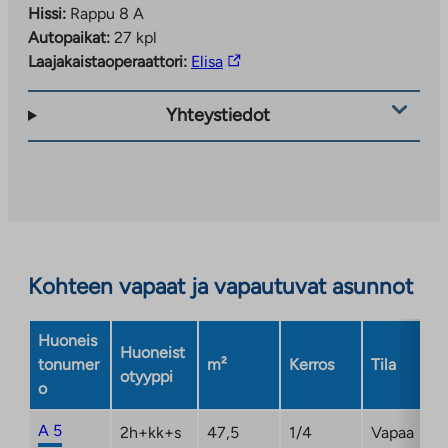
Hissi:
Rappu 8 A
Autopaikat:
27 kpl
Linkki
Laajakaistaoperaattori:
Elisa
vie
ulkopuoliseen
Yhteystiedot
palveluun.
Linkki
aukeaa
uuteen
välilehteen
Kohteen vapaat ja vapautuvat asunnot
Huoneis
Huoneist
tonumer
m²
Kerros
Tila
otyyppi
o
A 5
2h+kk+s
47,5
1/4
Vapaa