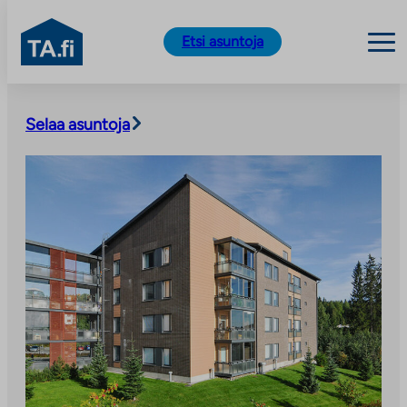
TA.fi
Etsi asuntoja
Siirry
sisältöön
Selaa asuntoja