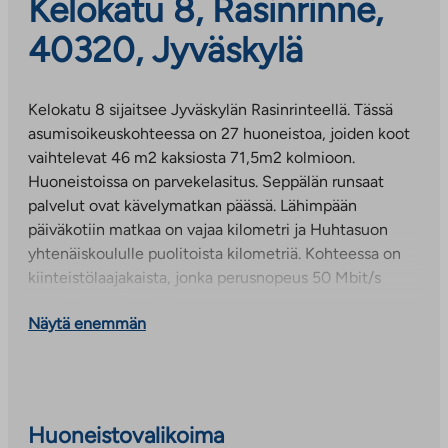
Kelokatu 8, Rasinrinne,
40320, Jyväskylä
Kelokatu 8 sijaitsee Jyväskylän Rasinrinteellä. Tässä
asumisoikeuskohteessa on 27 huoneistoa, joiden koot
vaihtelevat 46 m2 kaksiosta 71,5m2 kolmioon.
Huoneistoissa on parvekelasitus. Seppälän runsaat
palvelut ovat kävelymatkan päässä. Lähimpään
päiväkotiin matkaa on vajaa kilometri ja Huhtasuon
yhtenäiskoululle puolitoista kilometriä. Kohteessa on
kiinteistölaajakaista, jonka perusnopeus 50 Mbit/s
sisältyy käyttövastikkeeseen.
Näytä enemmän
Huoneistovalikoima