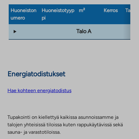
Huoneiston
Huoneistotyyp
m²
Kerros
Taloty
umero
pi
Talo A
Energiatodistukset
Hae kohteen energiatodistus
Tupakointi on kiellettyä kaikissa asunnoissamme ja
talojen yhteisissä tiloissa kuten rappukäytävissä sekä
sauna- ja varastotiloissa.