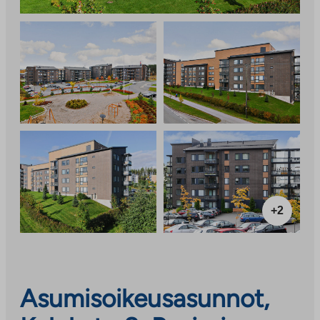
+2
Asumisoikeusasunnot,