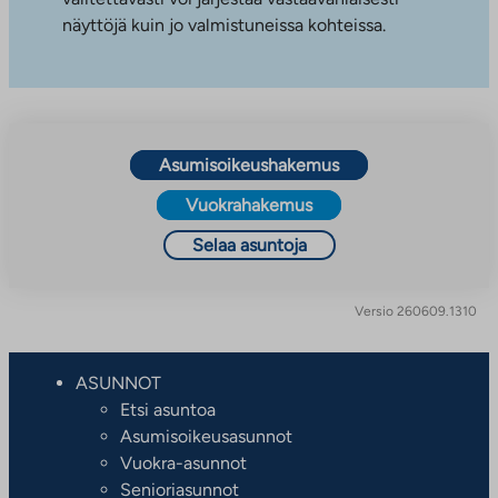
näyttöjä kuin jo valmistuneissa kohteissa.
Asumisoikeushakemus
Vuokrahakemus
Selaa asuntoja
Versio 260609.1310
ASUNNOT
Etsi asuntoa
Asumisoikeusasunnot
Vuokra-asunnot
Senioriasunnot