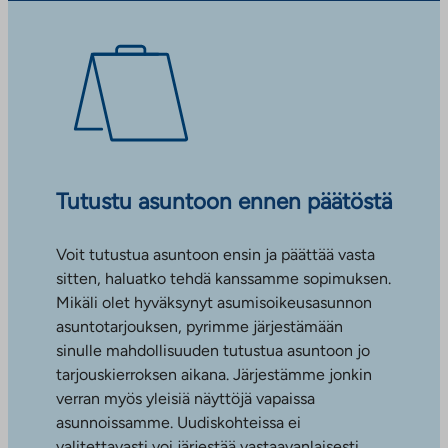
Tutustu asuntoon ennen päätöstä
Voit tutustua asuntoon ensin ja päättää vasta
sitten, haluatko tehdä kanssamme sopimuksen.
Mikäli olet hyväksynyt asumisoikeusasunnon
asuntotarjouksen, pyrimme järjestämään
sinulle mahdollisuuden tutustua asuntoon jo
tarjouskierroksen aikana. Järjestämme jonkin
verran myös yleisiä näyttöjä vapaissa
asunnoissamme. Uudiskohteissa ei
valitettavasti voi järjestää vastaavanlaisesti