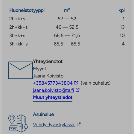
Huoneistotyyppi
m²
kpl
2h+k+s
52 — 52
1
2h+kk+s
46 — 52,5
13
3h+k+s
66,5 — 71,5
10
3h+kk+s
65,5 — 65,5
4
Yhteydenotot
Myynti
Jaana Koivisto
Linkki
+3584577343804
(vain puhelut)
vie
Linkki
jaana.koivisto@ta.fi
ulkopuoliseen
vie
Muut yhteystiedot
palveluun
ulkopuoliseen
palveluun
Asuinalue
Linkki
Viihdy Jyväskylässä
vie