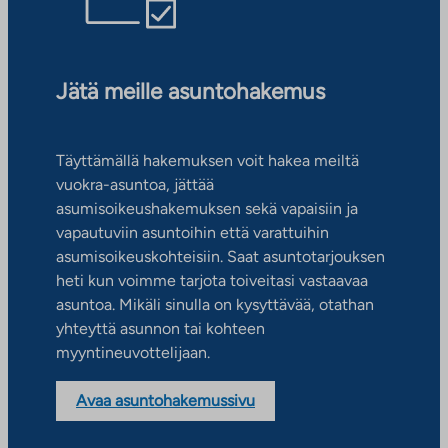
Jätä meille asuntohakemus
Täyttämällä hakemuksen voit hakea meiltä
vuokra-asuntoa, jättää
asumisoikeushakemuksen sekä vapaisiin ja
vapautuviin asuntoihin että varattuihin
asumisoikeuskohteisiin. Saat asuntotarjouksen
heti kun voimme tarjota toiveitasi vastaavaa
asuntoa. Mikäli sinulla on kysyttävää, otathan
yhteyttä asunnon tai kohteen
myyntineuvottelijaan.
Avaa asuntohakemussivu