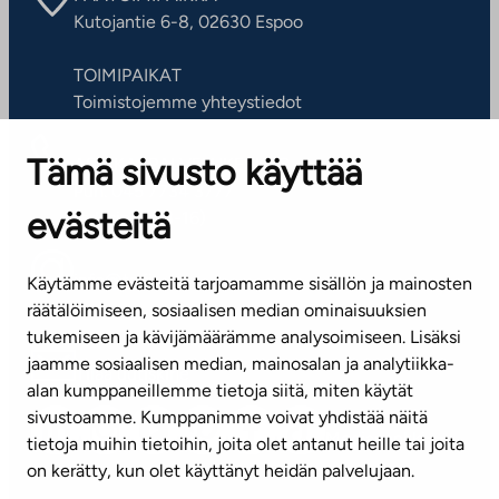
Kutojantie 6-8, 02630 Espoo
TOIMIPAIKAT
Toimistojemme yhteystiedot
Tämä sivusto käyttää
ASIAKASPALVELUKESKUS
Puh. 045 7734 3777
evästeitä
(arkisin klo 8-16)
info@ta.fi
Käytämme evästeitä tarjoamamme sisällön ja mainosten
räätälöimiseen, sosiaalisen median ominaisuuksien
tukemiseen ja kävijämäärämme analysoimiseen. Lisäksi
jaamme sosiaalisen median, mainosalan ja analytiikka-
Tilaa uutiskirje
alan kumppaneillemme tietoja siitä, miten käytät
sivustoamme. Kumppanimme voivat yhdistää näitä
Mediapankki
tietoja muihin tietoihin, joita olet antanut heille tai joita
on kerätty, kun olet käyttänyt heidän palvelujaan.