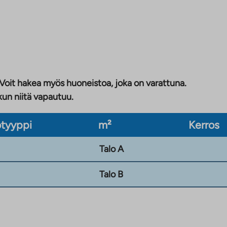
 Voit hakea myös huoneistoa, joka on varattuna.
kun niitä vapautuu.
tyyppi
m²
Kerros
Talo A
Talo B