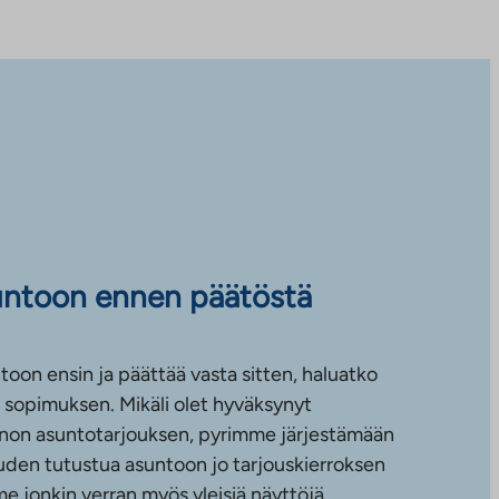
untoon ennen päätöstä
toon ensin ja päättää vasta sitten, haluatko
sopimuksen. Mikäli olet hyväksynyt
non asuntotarjouksen, pyrimme järjestämään
uuden tutustua asuntoon jo tarjouskierroksen
e jonkin verran myös yleisiä näyttöjä