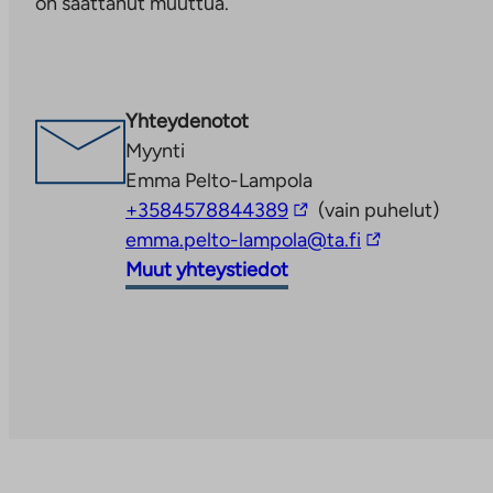
on saattanut muuttua.
Linkki
aukeaa
uuteen
välilehteen
Yhteydenotot
Myynti
Emma Pelto-Lampola
Linkki
+3584578844389
(vain puhelut)
vie
Linkki
emma.pelto-lampola@ta.fi
ulkopuoliseen
vie
Muut yhteystiedot
palveluun
ulkopuoliseen
palveluun