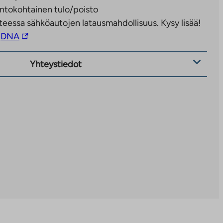
ntokohtainen tulo/poisto
eessa sähköautojen latausmahdollisuus. Kysy lisää!
Linkki
DNA
vie
ulkopuoliseen
Yhteystiedot
palveluun.
Linkki
aukeaa
uuteen
välilehteen