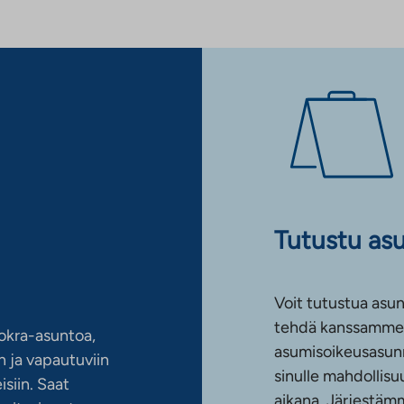
Tutustu as
Voit tutustua asun
tehdä kanssamme 
okra-asuntoa,
asumisoikeusasun
 ja vapautuviin
sinulle mahdollis
siin. Saat
aikana. Järjestämm