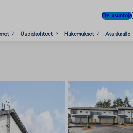
Etsi asuntoja
nnot
Uudiskohteet
Hakemukset
Asukkaalle