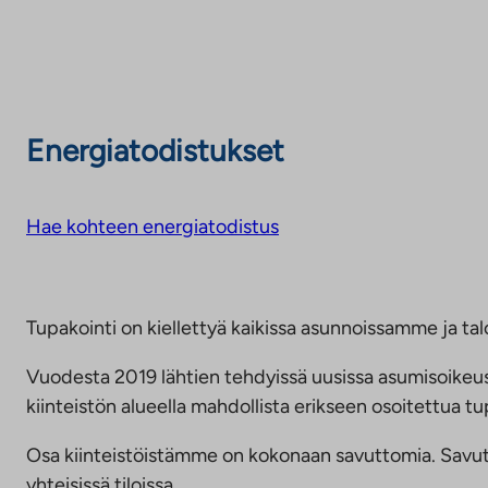
Energiatodistukset
Hae kohteen energiatodistus
Tupakointi on kiellettyä kaikissa asunnoissamme ja talo
Vuodesta 2019 lähtien tehdyissä uusissa asumisoike
kiinteistön alueella mahdollista erikseen osoitettua
Osa kiinteistöistämme on kokonaan savuttomia. Savuttomu
yhteisissä tiloissa.