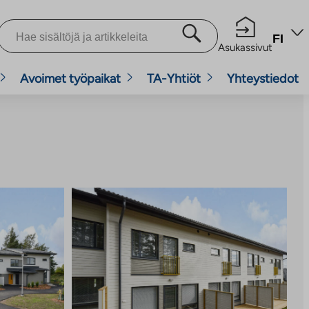
FI
Asukassivut
Avoimet työpaikat
TA-Yhtiöt
Yhteystiedot