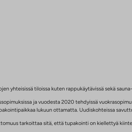
jen yhteisissä tiloissa kuten rappukäytävissä sekä sauna- 
ussopimuksissa ja vuodesta 2020 tehdyissä vuokrasopimu
 tupakointipaikkaa lukuun ottamatta. Uudiskohteissa savu
us tarkoittaa sitä, että tupakointi on kiellettyä kiinteis