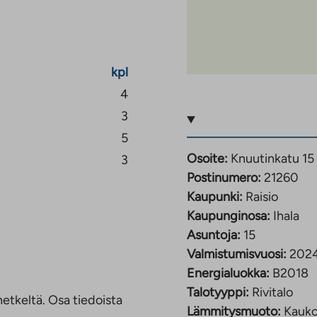
 on omat kylmävarastot.
 kuuluu vastikkeeseen.
kpl
la muutaman kilometrin
4
tyvät lähikauppa,
3
 jalkapallojoukkueiden
5
ka Turun keskustaan
Osoite:
Knuutinkatu 15
3
iikenne Föli tarjoaa
Postinumero:
21260
-Suomen suurin
Kaupunki:
Raisio
in päässä ja sinne on
Kaupunginosa:
Ihala
Asuntoja:
15
Valmistumisvuosi:
202
Energialuokka:
B2018
Talotyyppi:
Rivitalo
etkeltä. Osa tiedoista
Lämmitysmuoto:
Kauk