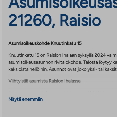
Asumisoikeusasu
21260, Raisio
Asumisoikeuskohde Knuutinkatu 15
Knuutinkatu 15 on Raision Ihalaan syksyllä 2024 valm
asumisoikeusasunnon rivitalokohde. Talosta löytyy k
kaksioista neliöihin. Asunnot ovat joko yksi- tai kaksit
Viihtyisää asumista Raision Ihalassa
Asunnoissa on vaaleansävyiset laminaattilattiat ja ma
Näytä enemmän
Pesuhuoneet laatoitettu nykyaikaisin laattavalinnoin.
keraaminen liesi sekä jääkaappipakastin. Pesuhuoneiss
allaskaapit. Asukkaiden varattavissa on pihalla katos-