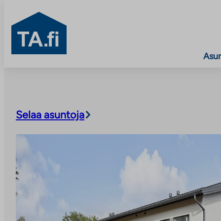
TA.fi
Asu
Siirry
sisältöön
Selaa asuntoja