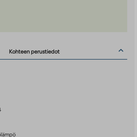
Kohteen perustiedot
4
olämpö