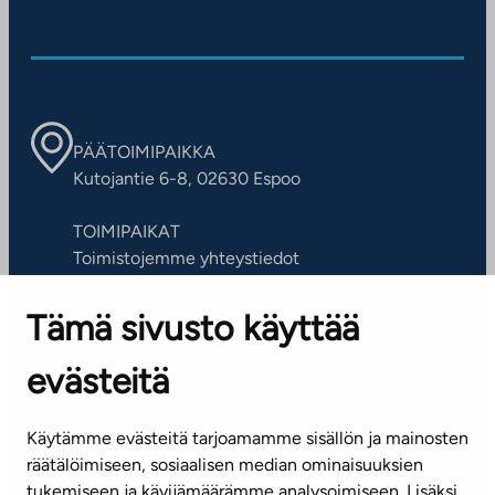
PÄÄTOIMIPAIKKA
Kutojantie 6-8, 02630 Espoo
TOIMIPAIKAT
Toimistojemme yhteystiedot
Tämä sivusto käyttää
ASIAKASPALVELUKESKUS
Puh. 045 7734 3777
evästeitä
(arkisin klo 8-16)
info@ta.fi
Käytämme evästeitä tarjoamamme sisällön ja mainosten
räätälöimiseen, sosiaalisen median ominaisuuksien
tukemiseen ja kävijämäärämme analysoimiseen. Lisäksi