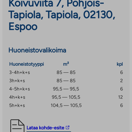
Koivuviita 7, Pohjois-
Tapiola, Tapiola, 02130,
Espoo
Huoneistovalikoima
Huoneistotyyppi
m²
kpl
3-4h+k+s
85 — 85
6
3h+k+s
85 — 85
2
4-5h+k+s
95,5 — 95,5
6
4h+k+s
95,5 — 105,5
12
5h+k+s
104,5 — 105,5
6
Linkki
Lataa kohde-esite