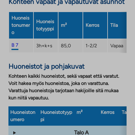
Kohteen vapaat ja vapautuvat asunnot
Huoneis
Huoneis
tonumer
m²
Kerros
Tila
totyyppi
o
B 7
3h+k+s
85,0
1-2/2
Vapaa
Huoneistot ja pohjakuvat
Kohteen kaikki huoneistot, sekä vapaat että varatut.
Voit hakea myös huoneistoa, joka on varattuna.
Varattuja huoneistoja tarjotaan hakijoille sitä mukaa
kun niitä vapautuu.
Huoneiston
Huoneistotyyp
m²
Kerros
Taloty
umero
pi
Talo A