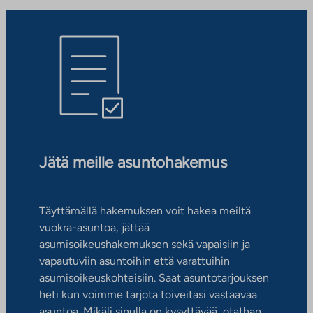
Jätä meille asuntohakemus
Täyttämällä hakemuksen voit hakea meiltä
vuokra-asuntoa, jättää
asumisoikeushakemuksen sekä vapaisiin ja
vapautuviin asuntoihin että varattuihin
asumisoikeuskohteisiin. Saat asuntotarjouksen
heti kun voimme tarjota toiveitasi vastaavaa
asuntoa. Mikäli sinulla on kysyttävää, otathan