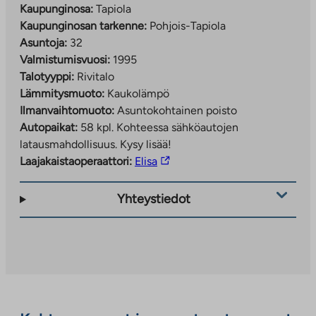
Kaupunginosa:
Tapiola
Kaupunginosan tarkenne:
Pohjois-Tapiola
Asuntoja:
32
Valmistumisvuosi:
1995
Talotyyppi:
Rivitalo
Lämmitysmuoto:
Kaukolämpö
Ilmanvaihtomuoto:
Asuntokohtainen poisto
Autopaikat:
58 kpl.
Kohteessa sähköautojen
latausmahdollisuus. Kysy lisää!
Linkki
Laajakaistaoperaattori:
Elisa
vie
ulkopuoliseen
Yhteystiedot
palveluun.
Linkki
aukeaa
uuteen
välilehteen