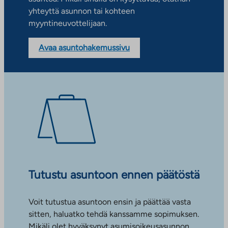
yhteyttä asunnon tai kohteen
myyntineuvottelijaan.
Avaa asuntohakemussivu
Tutustu asuntoon ennen päätöstä
Voit tutustua asuntoon ensin ja päättää vasta
sitten, haluatko tehdä kanssamme sopimuksen.
Mikäli olet hyväksynyt asumisoikeusasunnon