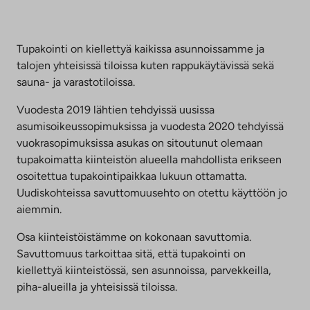
Tupakointi on kiellettyä kaikissa asunnoissamme ja
talojen yhteisissä tiloissa kuten rappukäytävissä sekä
sauna- ja varastotiloissa.
Vuodesta 2019 lähtien tehdyissä uusissa
asumisoikeussopimuksissa ja vuodesta 2020 tehdyissä
vuokrasopimuksissa asukas on sitoutunut olemaan
tupakoimatta kiinteistön alueella mahdollista erikseen
osoitettua tupakointipaikkaa lukuun ottamatta.
Uudiskohteissa savuttomuusehto on otettu käyttöön jo
aiemmin.
Osa kiinteistöistämme on kokonaan savuttomia.
Savuttomuus tarkoittaa sitä, että tupakointi on
kiellettyä kiinteistössä, sen asunnoissa, parvekkeilla,
piha-alueilla ja yhteisissä tiloissa.