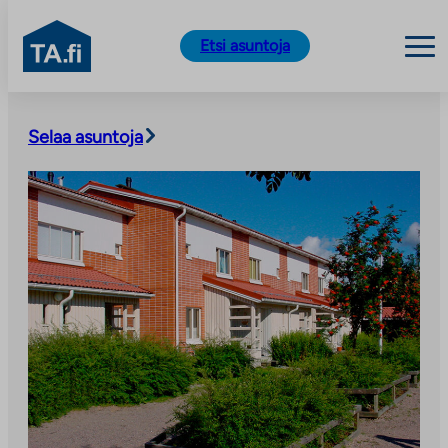
TA.fi
Etsi asuntoja
Siirry
sisältöön
Selaa asuntoja