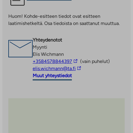
vie
ulkopuoliseen
Huom! Kohde-esitteen tiedot ovat esitteen
palveluun.
laatimishetkeltä. Osa tiedoista on saattanut muuttua.
Linkki
aukeaa
uuteen
Yhteydenotot
välilehteen
Myynti
Elis Wichmann
Linkki
+3584578844397
(vain puhelut)
vie
Linkki
elis.wichmann@ta.fi
ulkopuoliseen
vie
Muut yhteystiedot
palveluun
ulkopuoliseen
palveluun