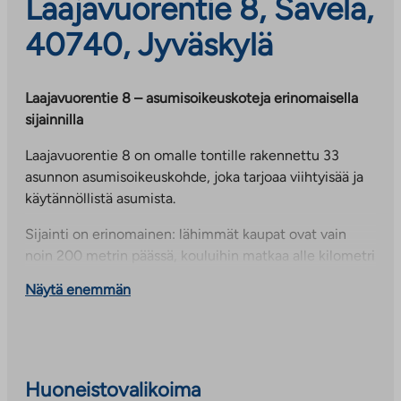
Laajavuorentie 8, Savela,
40740, Jyväskylä
Laajavuorentie 8 – asumisoikeuskoteja erinomaisella
sijainnilla
Laajavuorentie 8 on omalle tontille rakennettu 33
asunnon asumisoikeuskohde, joka tarjoaa viihtyisää ja
käytännöllistä asumista.
Sijainti on erinomainen: lähimmät kaupat ovat vain
noin 200 metrin päässä, kouluihin matkaa alle kilometri
ja Jyväskylän keskustan palveluihin noin kolme
Näytä enemmän
kilometriä. Laajavuoren ulkoilualueet ovat noin 1,5 km
päässä, tarjoten hyvät mahdollisuudet liikuntaan ja
luonnossa liikkumiseen.
Asunnoissa erillisvessoissa on sähköinen
Huoneistovalikoima
lattialämmitys, mikä lisää asumismukavuutta ja arjen