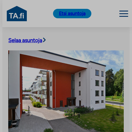
TA.fi
Etsi asuntoja
Siirry
sisältöön
Selaa asuntoja