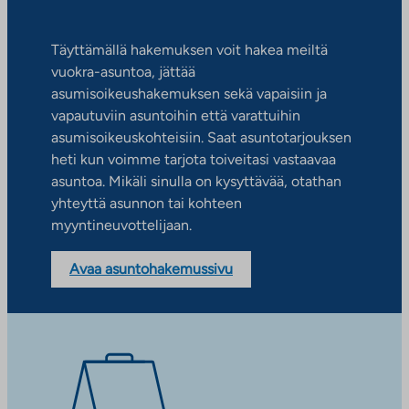
Täyttämällä hakemuksen voit hakea meiltä
vuokra-asuntoa, jättää
asumisoikeushakemuksen sekä vapaisiin ja
vapautuviin asuntoihin että varattuihin
asumisoikeuskohteisiin. Saat asuntotarjouksen
heti kun voimme tarjota toiveitasi vastaavaa
asuntoa. Mikäli sinulla on kysyttävää, otathan
yhteyttä asunnon tai kohteen
myyntineuvottelijaan.
Avaa asuntohakemussivu