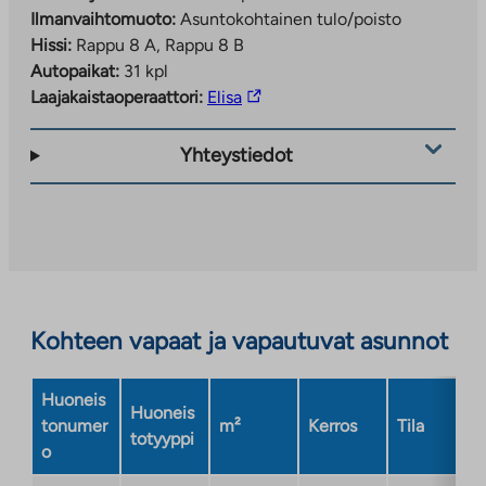
Ilmanvaihtomuoto:
Asuntokohtainen tulo/poisto
Hissi:
Rappu 8 A, Rappu 8 B
Autopaikat:
31 kpl
Linkki
Laajakaistaoperaattori:
Elisa
vie
ulkopuoliseen
Yhteystiedot
palveluun.
Linkki
aukeaa
uuteen
välilehteen
Kohteen vapaat ja vapautuvat asunnot
Huoneis
Huoneis
tonumer
m²
Kerros
Tila
totyyppi
o