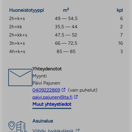
helppoutta. Kohteessa on kiinteistölaajakaista, jonka
Huoneistotyyppi
m²
kpl
perusnopeus 50 Mbit/s sisältyy käyttövastikkeeseen.
2h+k+s
49 — 54,5
6
2h+kk
35,5 — 44
2
2h+kk+s
47,5 — 52
7
3h+k+s
66 — 72,5
16
4h+k+s
85 — 85
3
Yhteydenotot
Myynti
Päivi Pajunen
Linkki
0409222869
(vain puhelut)
vie
Linkki
paivi.pajunen@ta.fi
ulkopuoliseen
vie
Muut yhteystiedot
palveluun
ulkopuoliseen
palveluun
Asuinalue
Linkki
Viihdy Jyväskylässä