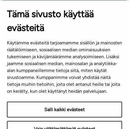
Tämä sivusto käyttää
ASIAKASPALVELUKESKUS
Puh. 045 7734 3777
evästeitä
(arkisin klo 8-16)
info@ta.fi
Käytämme evästeitä tarjoamamme sisällön ja mainosten
räätälöimiseen, sosiaalisen median ominaisuuksien
tukemiseen ja kävijämäärämme analysoimiseen. Lisäksi
jaamme sosiaalisen median, mainosalan ja analytiikka-
Tilaa uutiskirje
alan kumppaneillemme tietoja siitä, miten käytät
sivustoamme. Kumppanimme voivat yhdistää näitä
Mediapankki
tietoja muihin tietoihin, joita olet antanut heille tai joita
on kerätty, kun olet käyttänyt heidän palvelujaan.
Käyttöehdot
Tietosuojaseloste
Saavutettavuusseloste
Salli kaikki evästeet
Näytä evästeasetukseni
Vain välttämättömät evästeet