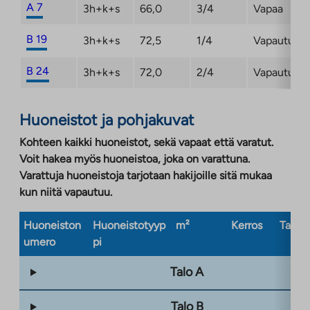
A 7
3h+k+s
66,0
3/4
Vapaa
B 19
3h+k+s
72,5
1/4
Vapautuma
B 24
3h+k+s
72,0
2/4
Vapautuma
Huoneistot ja pohjakuvat
Kohteen kaikki huoneistot, sekä vapaat että varatut.
Voit hakea myös huoneistoa, joka on varattuna.
Varattuja huoneistoja tarjotaan hakijoille sitä mukaa
kun niitä vapautuu.
Huoneiston
Huoneistotyyp
m²
Kerros
Taloty
umero
pi
Talo A
Talo B