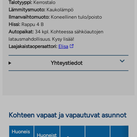
Talotyyppi:
Kerrostalo
Lämmitysmuoto:
Kaukolämpö
Ilmanvaihtomuoto:
Koneellinen tulo/poisto
Hissi:
Rappu 4 B
Autopaikat:
34 kpl.
Kohteessa sähköautojen
latausmahdollisuus. Kysy lisää!
Linkki
Laajakaistaoperaattori:
Elisa
vie
ulkopuoliseen
Yhteystiedot
palveluun.
Linkki
aukeaa
uuteen
välilehteen
Kohteen vapaat ja vapautuvat asunnot
Huoneis
Huoneist