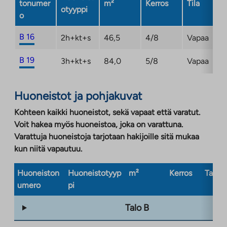
tonumer
m²
Kerros
Tila
otyyppi
o
B 16
2h+kt+s
46,5
4/8
Vapaa
B 19
3h+kt+s
84,0
5/8
Vapaa
Huoneistot ja pohjakuvat
Kohteen kaikki huoneistot, sekä vapaat että varatut.
Voit hakea myös huoneistoa, joka on varattuna.
Varattuja huoneistoja tarjotaan hakijoille sitä mukaa
kun niitä vapautuu.
Huoneiston
Huoneistotyyp
m²
Kerros
Taloty
umero
pi
Talo B