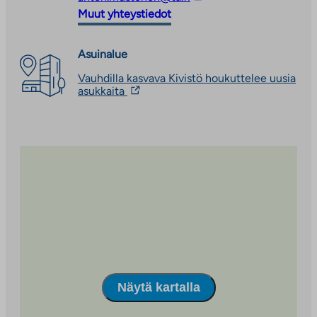
ulkopuoliseen
vie
Muut yhteystiedot
palveluun
ulkopuoliseen
palveluun
Asuinalue
Vauhdilla kasvava Kivistö houkuttelee uusia
Linkki
asukkaita
vie
ulkopuoliseen
palveluun.
Linkki
aukeaa
uuteen
välilehteen
Näytä kartalla