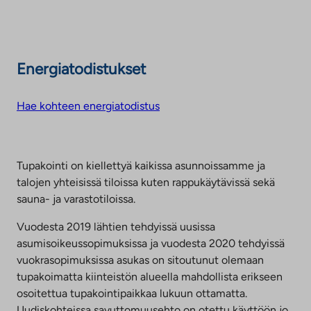
Energiatodistukset
Hae kohteen energiatodistus
Tupakointi on kiellettyä kaikissa asunnoissamme ja
talojen yhteisissä tiloissa kuten rappukäytävissä sekä
sauna- ja varastotiloissa.
Vuodesta 2019 lähtien tehdyissä uusissa
asumisoikeussopimuksissa ja vuodesta 2020 tehdyissä
vuokrasopimuksissa asukas on sitoutunut olemaan
tupakoimatta kiinteistön alueella mahdollista erikseen
osoitettua tupakointipaikkaa lukuun ottamatta.
Uudiskohteissa savuttomuusehto on otettu käyttöön jo