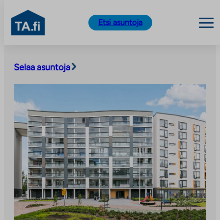
TA.fi
Etsi asuntoja
Siirry
sisältöön
Selaa asuntoja