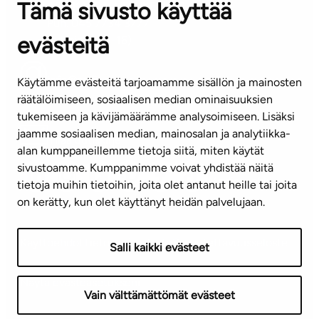
Tämä sivusto käyttää
ASIAKASPALVELUKESKUS
Puh. 045 7734 3777
evästeitä
(arkisin klo 8-16)
info@ta.fi
Käytämme evästeitä tarjoamamme sisällön ja mainosten
räätälöimiseen, sosiaalisen median ominaisuuksien
tukemiseen ja kävijämäärämme analysoimiseen. Lisäksi
jaamme sosiaalisen median, mainosalan ja analytiikka-
Tilaa uutiskirje
alan kumppaneillemme tietoja siitä, miten käytät
sivustoamme. Kumppanimme voivat yhdistää näitä
Mediapankki
tietoja muihin tietoihin, joita olet antanut heille tai joita
on kerätty, kun olet käyttänyt heidän palvelujaan.
Käyttöehdot
Tietosuojaseloste
Saavutettavuusseloste
Salli kaikki evästeet
Näytä evästeasetukseni
Vain välttämättömät evästeet