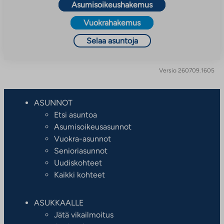
Asumisoikeushakemus
Vuokrahakemus
Selaa asuntoja
Versio 260709.1605
ASUNNOT
Etsi asuntoa
Asumisoikeusasunnot
Vuokra-asunnot
Senioriasunnot
Uudiskohteet
Kaikki kohteet
ASUKKAALLE
Jätä vikailmoitus