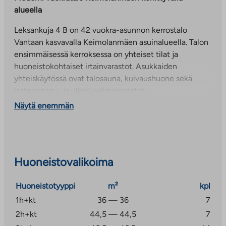
alueella
Leksankuja 4 B on 42 vuokra-asunnon kerrostalo
Vantaan kasvavalla Keimolanmäen asuinalueella. Talon
ensimmäisessä kerroksessa on yhteiset tilat ja
huoneistokohtaiset irtainvarastot. Asukkaiden
yhteiskäytössä ovat talosauna, kuivaushuone sekä
lastenvaunu- ja ulkoiluvälinevarastot.
Näytä enemmän
Kaikissa asunnoissa on lasitetut parvekkeet,
sälekaihtimet ja keraaminen liesi. Isoimmissa kaksioissa
ja kolmioissa on oma sauna. Pesu- ja wc-tilojen lattiat
ovat keraamista laattaa, muualla asuintiloissa on
laminaattilattia.
Huoneistovalikoima
Keimolanmäki rakentuu Hämeenlinnanväylän
Huoneistotyyppi
m²
kpl
länsipuolelle Petikon luonto- ja virkistysalueen
1h+kt
36 — 36
7
lähettyville. Vanha Keimolan moottorirata
2h+kt
44,5 — 44,5
7
säilytettävine valvontatorneineen luo omaleimaisen