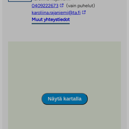
välilehteen
Linkki
0409222673
(vain puhelut)
vie
Linkki
karoliina.rajaniemi@ta.fi
ulkopuoliseen
vie
Muut yhteystiedot
palveluun
ulkopuoliseen
palveluun
Näytä kartalla