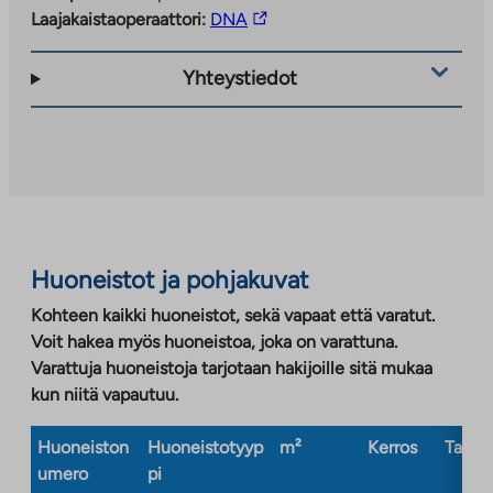
Linkki
Laajakaistaoperaattori:
DNA
vie
ulkopuoliseen
Yhteystiedot
palveluun.
Linkki
aukeaa
uuteen
välilehteen
Huoneistot ja pohjakuvat
Kohteen kaikki huoneistot, sekä vapaat että varatut.
Voit hakea myös huoneistoa, joka on varattuna.
Varattuja huoneistoja tarjotaan hakijoille sitä mukaa
kun niitä vapautuu.
Huoneiston
Huoneistotyyp
m²
Kerros
Taloty
umero
pi