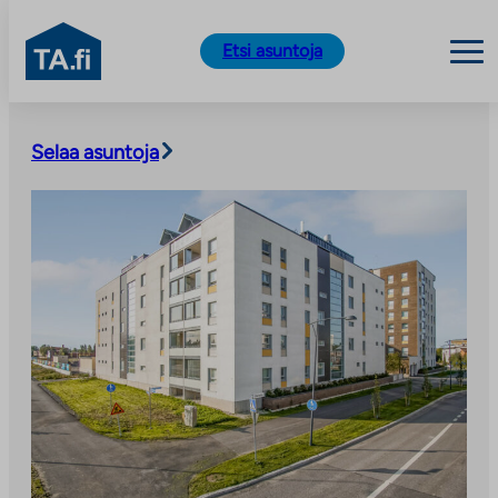
TA.fi
Etsi asuntoja
Siirry
sisältöön
Selaa asuntoja