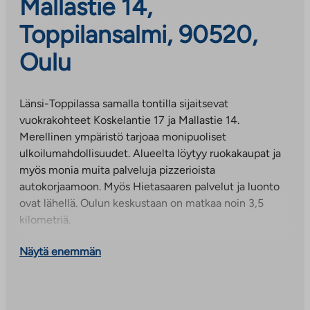
Mallastie 14,
Toppilansalmi, 90520,
Oulu
Länsi-Toppilassa samalla tontilla sijaitsevat
vuokrakohteet Koskelantie 17 ja Mallastie 14.
Merellinen ympäristö tarjoaa monipuoliset
ulkoilumahdollisuudet. Alueelta löytyy ruokakaupat ja
myös monia muita palveluja pizzerioista
autokorjaamoon. Myös Hietasaaren palvelut ja luonto
ovat lähellä. Oulun keskustaan on matkaa noin 3,5
kilometriä.
Kyseessä on arava- ja korkotukikohde, asukasvalinnassa
Näytä enemmän
noudatamme valtioneuvoston asettamia
asukasvalintaperusteita. Asunnon saamiseen
vaikuttavat mm. hakijaruokakunnan asunnontarve,