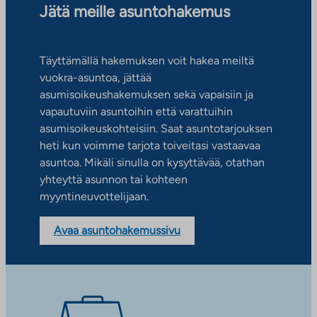
Jätä meille asuntohakemus
Täyttämällä hakemuksen voit hakea meiltä
vuokra-asuntoa, jättää
asumisoikeushakemuksen sekä vapaisiin ja
vapautuviin asuntoihin että varattuihin
asumisoikeuskohteisiin. Saat asuntotarjouksen
heti kun voimme tarjota toiveitasi vastaavaa
asuntoa. Mikäli sinulla on kysyttävää, otathan
yhteyttä asunnon tai kohteen
myyntineuvottelijaan.
Avaa asuntohakemussivu