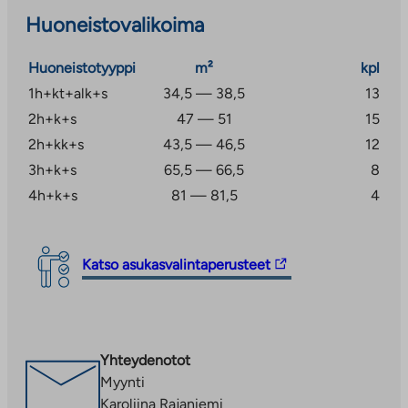
varallisuus ja tulot.
Huoneistovalikoima
Huoneistotyyppi
m²
kpl
1h+kt+alk+s
34,5 — 38,5
13
2h+k+s
47 — 51
15
2h+kk+s
43,5 — 46,5
12
3h+k+s
65,5 — 66,5
8
4h+k+s
81 — 81,5
4
Linkki
Katso asukasvalintaperusteet
vie
ulkopuoliseen
palveluun.
Linkki
Yhteydenotot
aukeaa
Myynti
uuteen
Karoliina Rajaniemi