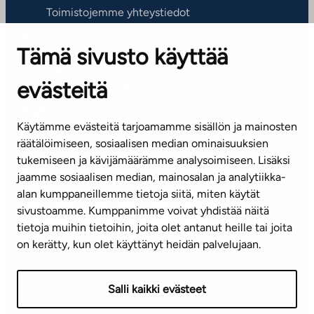
Toimistojemme yhteystiedot
Tämä sivusto käyttää
ASIAKASPALVELUKESKUS
Puh. 045 7734 3777
evästeitä
(arkisin klo 8-16)
info@ta.fi
Käytämme evästeitä tarjoamamme sisällön ja mainosten
räätälöimiseen, sosiaalisen median ominaisuuksien
tukemiseen ja kävijämäärämme analysoimiseen. Lisäksi
jaamme sosiaalisen median, mainosalan ja analytiikka-
Tilaa uutiskirje
alan kumppaneillemme tietoja siitä, miten käytät
sivustoamme. Kumppanimme voivat yhdistää näitä
Mediapankki
tietoja muihin tietoihin, joita olet antanut heille tai joita
on kerätty, kun olet käyttänyt heidän palvelujaan.
Käyttöehdot
Tietosuojaseloste
Saavutettavuusseloste
Salli kaikki evästeet