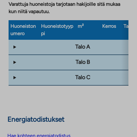
Varattuja huoneistoja tarjotaan hakijoille sitä mukaa
kun niitä vapautuu.
Huoneiston
Huoneistotyyp
m²
Kerros
Taloty
umero
pi
Talo A
Talo B
Talo C
Energiatodistukset
Hae kohteen energiatodistus