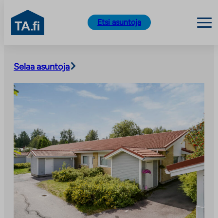
TA.fi
Etsi asuntoja
Siirry
sisältöön
Selaa asuntoja