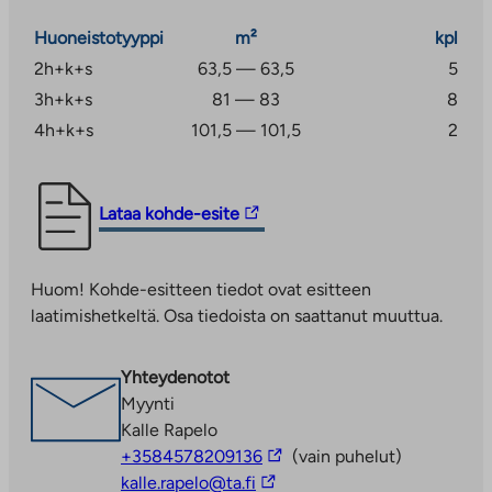
Huoneistotyyppi
m²
kpl
2h+k+s
63,5 — 63,5
5
3h+k+s
81 — 83
8
4h+k+s
101,5 — 101,5
2
Linkki
Lataa kohde-esite
vie
ulkopuoliseen
Huom! Kohde-esitteen tiedot ovat esitteen
palveluun.
laatimishetkeltä. Osa tiedoista on saattanut muuttua.
Linkki
aukeaa
uuteen
Yhteydenotot
välilehteen
Myynti
Kalle Rapelo
Linkki
+3584578209136
(vain puhelut)
Linkki
vie
kalle.rapelo@ta.fi