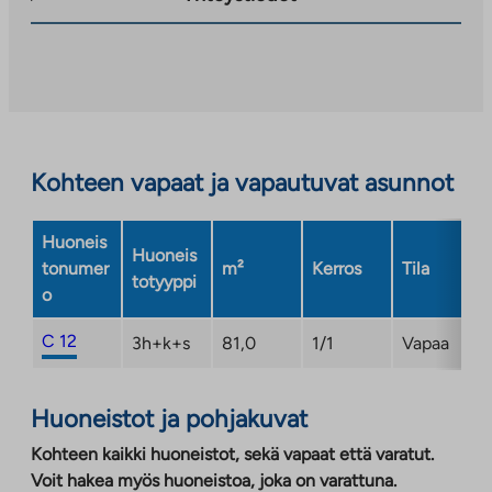
palveluun.
Linkki
aukeaa
uuteen
välilehteen
Kohteen vapaat ja vapautuvat asunnot
Huoneis
Huoneis
tonumer
m²
Kerros
Tila
totyyppi
o
C 12
3h+k+s
81,0
1/1
Vapaa
Huoneistot ja pohjakuvat
Kohteen kaikki huoneistot, sekä vapaat että varatut.
Voit hakea myös huoneistoa, joka on varattuna.