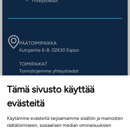
Yhteystiedot
PÄÄTOIMIPAIKKA
Kutojantie 6-8, 02630 Espoo
TOIMIPAIKAT
Toimistojemme yhteystiedot
Tämä sivusto käyttää
ASIAKASPALVELUKESKUS
Puh. 045 7734 3777
evästeitä
(arkisin klo 8-16)
info@ta.fi
Käytämme evästeitä tarjoamamme sisällön ja mainosten
räätälöimiseen, sosiaalisen median ominaisuuksien