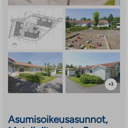
+3
Asumisoikeusasunnot,