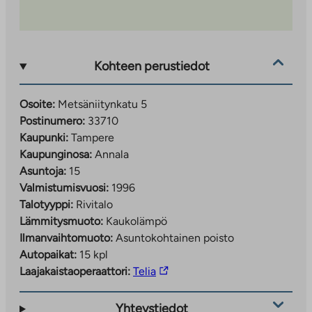
Kohteen perustiedot
Osoite:
Metsäniitynkatu 5
Postinumero:
33710
Kaupunki:
Tampere
Kaupunginosa:
Annala
Asuntoja:
15
Valmistumisvuosi:
1996
Talotyyppi:
Rivitalo
Lämmitysmuoto:
Kaukolämpö
Ilmanvaihtomuoto:
Asuntokohtainen poisto
Autopaikat:
15 kpl
Linkki
Laajakaistaoperaattori:
Telia
vie
ulkopuoliseen
Yhteystiedot