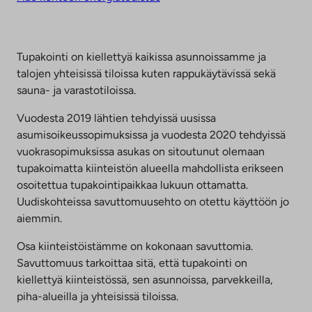
Tupakointi on kiellettyä kaikissa asunnoissamme ja
talojen yhteisissä tiloissa kuten rappukäytävissä sekä
sauna- ja varastotiloissa.
Vuodesta 2019 lähtien tehdyissä uusissa
asumisoikeussopimuksissa ja vuodesta 2020 tehdyissä
vuokrasopimuksissa asukas on sitoutunut olemaan
tupakoimatta kiinteistön alueella mahdollista erikseen
osoitettua tupakointipaikkaa lukuun ottamatta.
Uudiskohteissa savuttomuusehto on otettu käyttöön jo
aiemmin.
Osa kiinteistöistämme on kokonaan savuttomia.
Savuttomuus tarkoittaa sitä, että tupakointi on
kiellettyä kiinteistössä, sen asunnoissa, parvekkeilla,
piha-alueilla ja yhteisissä tiloissa.