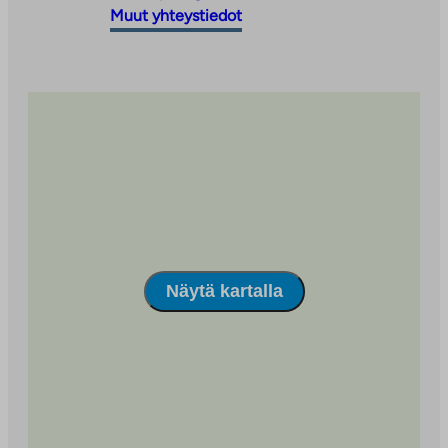
vie
ulkopuoliseen
Muut yhteystiedot
ulkopuoliseen
palveluun
palveluun
Näytä kartalla