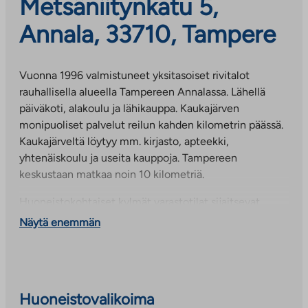
Metsäniitynkatu 5,
Annala, 33710, Tampere
Vuonna 1996 valmistuneet yksitasoiset rivitalot
rauhallisella alueella Tampereen Annalassa. Lähellä
päiväkoti, alakoulu ja lähikauppa. Kaukajärven
monipuoliset palvelut reilun kahden kilometrin päässä.
Kaukajärveltä löytyy mm. kirjasto, apteekki,
yhtenäiskoulu ja useita kauppoja. Tampereen
keskustaan matkaa noin 10 kilometriä.
Huoneistokohtaiset kylmät varastotilat sijaitsevat
asuntojen edessä ja ulkoiluvälinevarasto
Näytä enemmän
talousrakennuksessa.
Pesuhuoneet on uusittu vuosina 2014-2016. Piha-
alueen leikkipaikan välineet on uusittu vuonna 2015.
Huoneistovalikoima