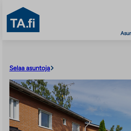
TA.fi
Asu
Siirry
sisältöön
Selaa asuntoja