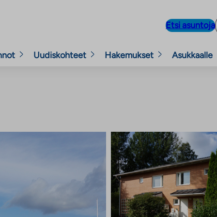
Etsi asuntoja
nnot
Uudiskohteet
Hakemukset
Asukkaalle