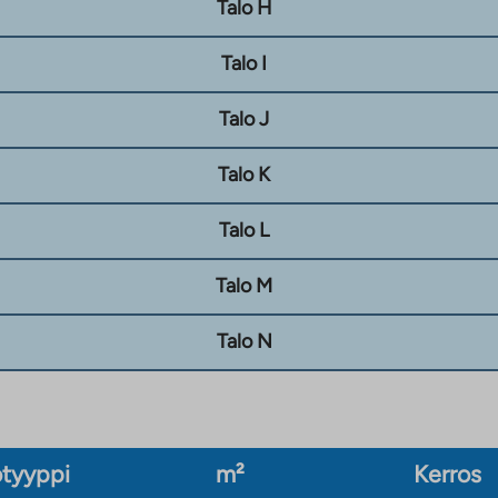
Talo H
Talo I
Talo J
Talo K
Talo L
Talo M
Talo N
tyyppi
m²
Kerros