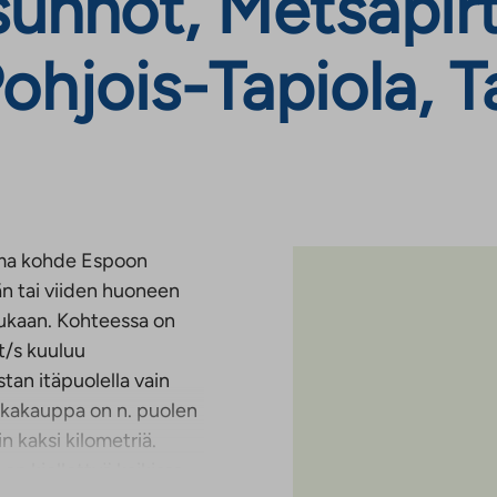
nnot, Metsäpirti
ohjois-Tapiola, T
ama kohde Espoon
jän tai viiden huoneen
ukaan. Kohteessa on
t/s kuuluu
tan itäpuolella vain
okakauppa on n. puolen
 kaksi kilometriä.
 on kiellettyä kaikissa