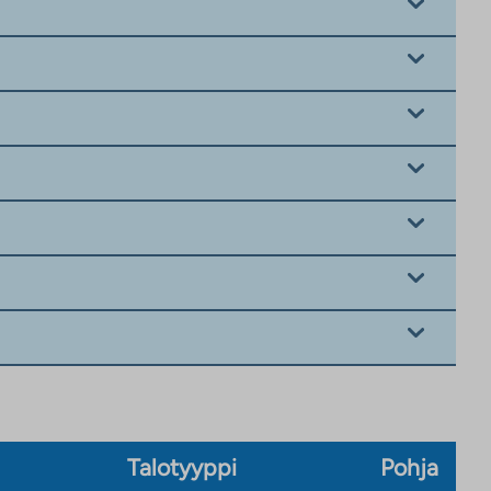
Talotyyppi
Pohja