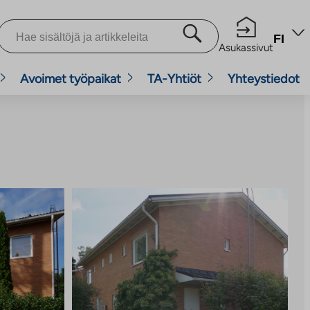
FI
Asukassivut
Avoimet työpaikat
TA-Yhtiöt
Yhteystiedot