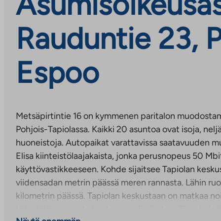
Asumisoikeusasu
Rauduntie 23, P
Espoo
Metsäpirtintie 16 on kymmenen paritalon muodost
Pohjois-Tapiolassa. Kaikki 20 asuntoa ovat isoja, nel
huoneistoja. Autopaikat varattavissa saatavuuden m
Elisa kiinteistölaajakaista, jonka perusnopeus 50 Mbi
käyttövastikkeeseen. Kohde sijaitsee Tapiolan keskus
viidensadan metrin päässä meren rannasta. Lähin ru
kilometrin päässä. Tapiolan keskustaan on matkaa noin
Lähistöllä on useita kouluja ja päiväkoteja. Tupakointi