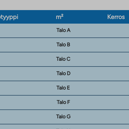
tyyppi
m²
Kerros
Talo A
Talo B
Talo C
Talo D
Talo E
Talo F
Talo G