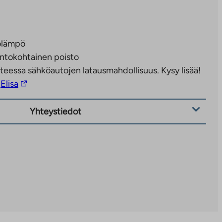
olämpö
ntokohtainen poisto
teessa sähköautojen latausmahdollisuus. Kysy lisää!
Linkki
Elisa
vie
ulkopuoliseen
Yhteystiedot
palveluun.
Linkki
aukeaa
uuteen
välilehteen