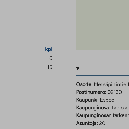
appukäytävissä sekä
yissä uusissa
sä vuokrasopimuksissa
n alueella mahdollista
tta. Uudiskohteissa
a kiinteistöistämme on
ttä tupakointi on
kpl
iha-alueilla ja
6
15
Osoite:
Metsäpirtintie 
Postinumero:
02130
Kaupunki:
Espoo
Kaupunginosa:
Tapiola
Kaupunginosan tarken
Asuntoja:
20