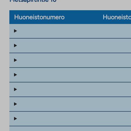
Huoneistonumero
Huoneisto