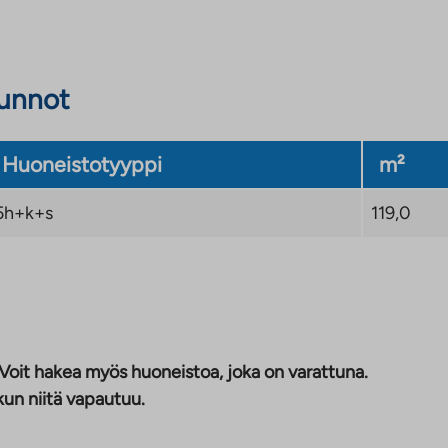
sunnot
Huoneistotyyppi
m²
5h+k+s
119,0
 Voit hakea myös huoneistoa, joka on varattuna.
kun niitä vapautuu.