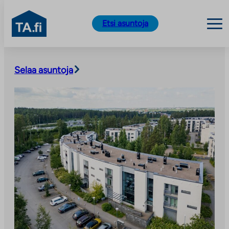
TA.fi
Etsi asuntoja
Siirry
sisältöön
Selaa asuntoja