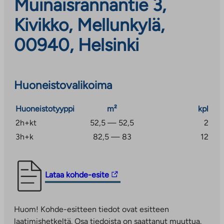
Muinaisrannantie 3,
Kivikko, Mellunkylä,
00940, Helsinki
Huoneistovalikoima
Huoneistotyyppi
m²
kpl
2h+kt
52,5 — 52,5
2
3h+k
82,5 — 83
12
Linkki
Lataa kohde-esite
vie
ulkopuoliseen
Huom! Kohde-esitteen tiedot ovat esitteen
palveluun.
laatimishetkeltä. Osa tiedoista on saattanut muuttua.
Linkki