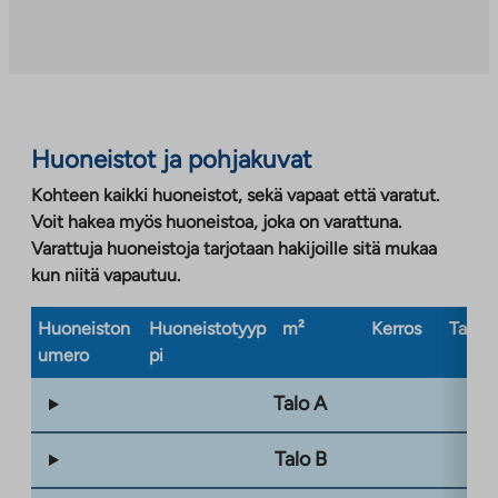
Huoneistot ja pohjakuvat
Kohteen kaikki huoneistot, sekä vapaat että varatut.
Voit hakea myös huoneistoa, joka on varattuna.
Varattuja huoneistoja tarjotaan hakijoille sitä mukaa
kun niitä vapautuu.
Huoneiston
Huoneistotyyp
m²
Kerros
Taloty
umero
pi
Talo A
Talo B