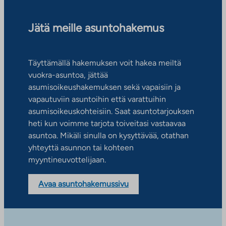
Jätä meille asuntohakemus
Täyttämällä hakemuksen voit hakea meiltä
vuokra-asuntoa, jättää
asumisoikeushakemuksen sekä vapaisiin ja
vapautuviin asuntoihin että varattuihin
asumisoikeuskohteisiin. Saat asuntotarjouksen
heti kun voimme tarjota toiveitasi vastaavaa
asuntoa. Mikäli sinulla on kysyttävää, otathan
yhteyttä asunnon tai kohteen
myyntineuvottelijaan.
Avaa asuntohakemussivu