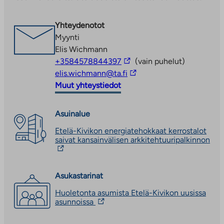
aukeaa
uuteen
Yhteydenotot
välilehteen
Myynti
Elis Wichmann
Linkki
+3584578844397
(vain puhelut)
vie
Linkki
elis.wichmann@ta.fi
ulkopuoliseen
vie
Muut yhteystiedot
palveluun
ulkopuoliseen
palveluun
Asuinalue
Etelä-Kivikon energiatehokkaat kerrostalot
saivat kansainvälisen arkkitehtuuripalkinnon
Linkki
vie
ulkopuoliseen
palveluun.
Asukastarinat
Linkki
Huoletonta asumista Etelä-Kivikon uusissa
aukeaa
Linkki
asunnoissa
uuteen
vie
välilehteen
ulkopuoliseen