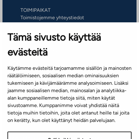
TOIMIPAIKAT
Toimistojemme yhteystiedot
Tämä sivusto käyttää
ASIAKASPALVELUKESKUS
Puh. 045 7734 3777
evästeitä
(arkisin klo 8-16)
info@ta.fi
Käytämme evästeitä tarjoamamme sisällön ja mainosten
räätälöimiseen, sosiaalisen median ominaisuuksien
tukemiseen ja kävijämäärämme analysoimiseen. Lisäksi
jaamme sosiaalisen median, mainosalan ja analytiikka-
Tilaa uutiskirje
alan kumppaneillemme tietoja siitä, miten käytät
sivustoamme. Kumppanimme voivat yhdistää näitä
Mediapankki
tietoja muihin tietoihin, joita olet antanut heille tai joita
on kerätty, kun olet käyttänyt heidän palvelujaan.
Käyttöehdot
Tietosuojaseloste
Saavutettavuusseloste