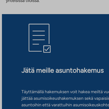
yhteisissä tiloissa.
Jätä meille asuntohakemus
Täyttämällä hakemuksen voit hakea meiltä vu
jättää asumisoikeushakemuksen sekä vapaisiin
asuntoihin että varattuihin asumisoikeuskohtei