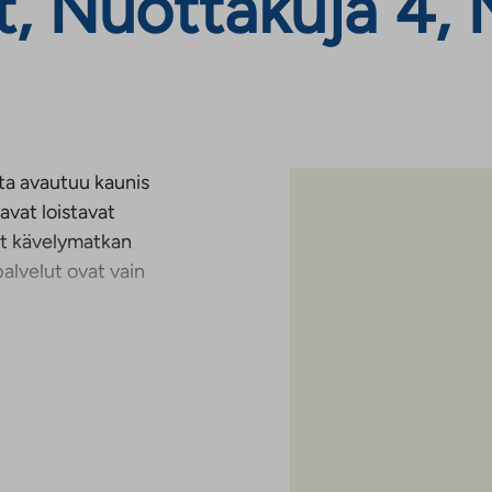
, Nuottakuja 4, 
ta avautuu kaunis
avat loistavat
vat kävelymatkan
alvelut ovat vain