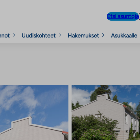
Etsi asuntoja
nnot
Uudiskohteet
Hakemukset
Asukkaalle