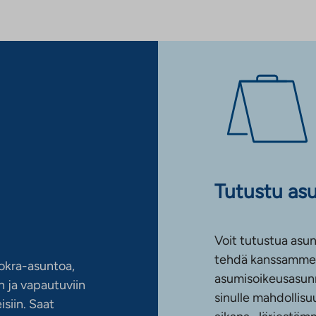
Tutustu as
Voit tutustua asun
tehdä kanssamme 
okra-asuntoa,
asumisoikeusasun
 ja vapautuviin
sinulle mahdollis
siin. Saat