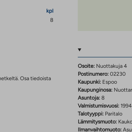
kpl
8
Osoite:
Nuottakuja 4
Postinumero:
02230
etkeltä. Osa tiedoista
Kaupunki:
Espoo
Kaupunginosa:
Nuotta
Asuntoja:
8
Valmistumisvuosi:
1994
Talotyyppi:
Paritalo
Lämmitysmuoto:
Kauk
Ilmanvaihtomuoto:
Asu