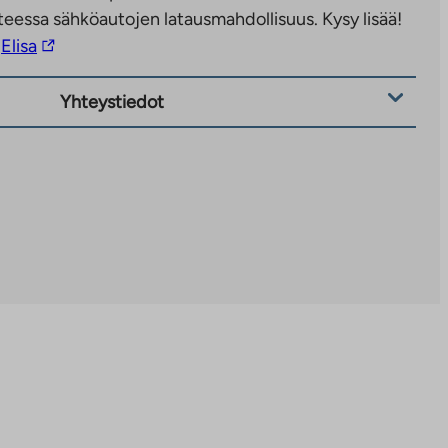
eessa sähköautojen latausmahdollisuus. Kysy lisää!
Linkki
Elisa
vie
ulkopuoliseen
Yhteystiedot
palveluun.
Linkki
aukeaa
uuteen
välilehteen