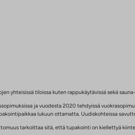
jen yhteisissä tiloissa kuten rappukäytävissä sekä sauna- 
ussopimuksissa ja vuodesta 2020 tehdyissä vuokrasopimu
 tupakointipaikkaa lukuun ottamatta. Uudiskohteissa savu
us tarkoittaa sitä, että tupakointi on kiellettyä kiinteis