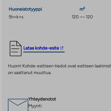
Huoneistotyyppi
m²
5h+k+s
120 — 120
Linkki
Lataa kohde-esite
vie
ulkopuoliseen
Huom! Kohde-esitteen tiedot ovat esitteen laatimish
palveluun.
on saattanut muuttua.
Linkki
aukeaa
uuteen
välilehteen
Yhteydenotot
Myynti