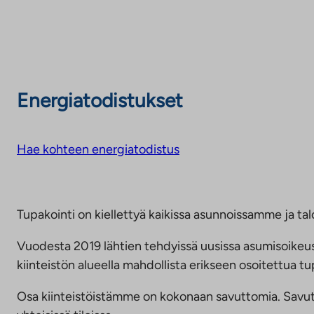
Energiatodistukset
Hae kohteen energiatodistus
Tupakointi on kiellettyä kaikissa asunnoissamme ja talo
Vuodesta 2019 lähtien tehdyissä uusissa asumisoike
kiinteistön alueella mahdollista erikseen osoitettua
Osa kiinteistöistämme on kokonaan savuttomia. Savuttomu