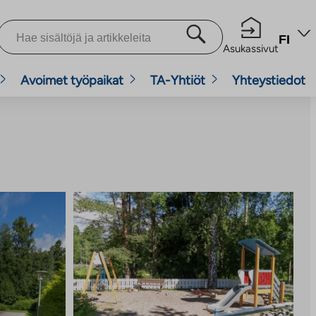
FI
Asukassivut
Avoimet työpaikat
TA-Yhtiöt
Yhteystiedot