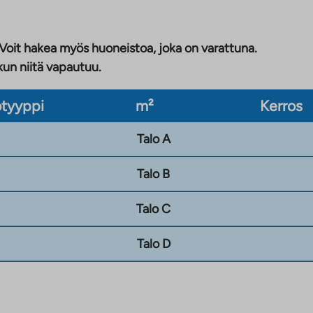
 Voit hakea myös huoneistoa, joka on varattuna.
kun niitä vapautuu.
tyyppi
m²
Kerros
Talo A
Talo B
Talo C
Talo D