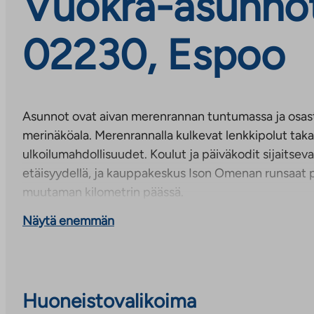
Vuokra-asunnot
02230, Espoo
Asunnot ovat aivan merenrannan tuntumassa ja osas
merinäköala. Merenrannalla kulkevat lenkkipolut taka
ulkoilumahdollisuudet. Koulut ja päiväkodit sijaitse
etäisyydellä, ja kauppakeskus Ison Omenan runsaat p
muutaman kilometrin päässä.
Näytä enemmän
Huoneistovalikoima