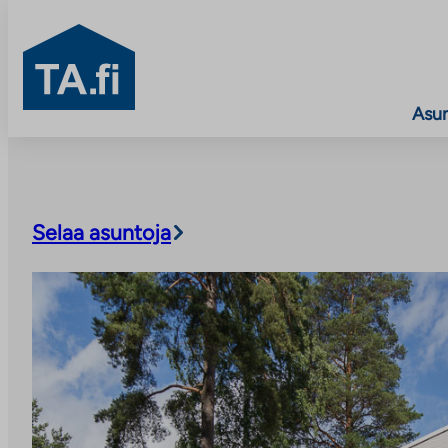
TA.fi
Asu
Siirry
sisältöön
Selaa asuntoja