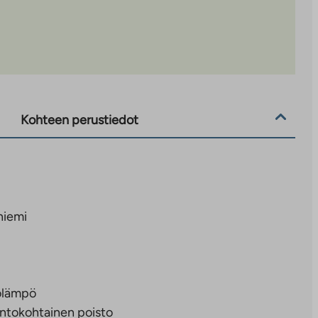
Kohteen perustiedot
niemi
olämpö
ntokohtainen poisto