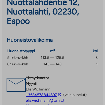
Nuottalahdentie 12,
Nuottalahti, 02230,
Espoo
Huoneistovalikoima
Huoneistotyyppi
m²
kpl
5h+k+s+khh
113,5 — 125,5
8
6h+k+s+khh
143 — 143
1
Yhteydenotot
Myynti
Elis Wichmann
Linkki
+3584578844397
(vain puhelut)
vie
Linkki
elis.wichmann@ta.fi