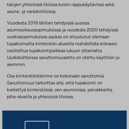
talojen yhteisissä tiloissa kuten rappukäytävissä sekä
sauna- ja varastotiloissa.
Vuodesta 2019 lähtien tehdyissä uusissa
asumisoikeussopimuksissa ja vuodesta 2020 tehdyissä
vuokrasopimuksissa asukas on sitoutunut olemaan
tupakoimatta kiinteistön alueella mahdollista erikseen
osoitettua tupakointipaikkaa lukuun ottamatta.
Uudiskohteissa savuttomuusehto on otettu käyttöön jo
aiemmin.
Osa kiinteistöistämme on kokonaan savuttomia.
Savuttomuus tarkoittaa sitä, että tupakointi on
kiellettyä kiinteistössä, sen asunnoissa, parvekkeilla,
piha-alueilla ja yhteisissä tiloissa.