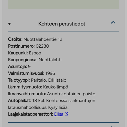
Kohteen perustiedot
Osoite:
Nuottalahdentie 12
Postinumero:
02230
Kaupunki:
Espoo
Kaupunginosa:
Nuottalahti
Asuntoja:
9
Valmistumisvuosi:
1996
Talotyyppi:
Paritalo, Erillistalo
Lämmitysmuoto:
Kaukolämpö
Ilmanvaihtomuoto:
Asuntokohtainen poisto
Autopaikat:
18 kpl.
Kohteessa sähköautojen
latausmahdollisuus. Kysy lisää!
Linkki
Laajakaistaoperaattori:
Elisa
vie