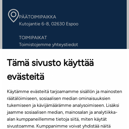
PÄÄTOIMIPAIKKA
Kutojantie 6-8, 02630 Espoo
TOIMIPAIKAT
Toimistojemme yhteystiedot
Tämä sivusto käyttää
ASIAKASPALVELUKESKUS
Puh. 045 7734 3777
evästeitä
(arkisin klo 8-16)
info@ta.fi
Käytämme evästeitä tarjoamamme sisällön ja mainosten
räätälöimiseen, sosiaalisen median ominaisuuksien
tukemiseen ja kävijämäärämme analysoimiseen. Lisäksi
jaamme sosiaalisen median, mainosalan ja analytiikka-
Tilaa uutiskirje
alan kumppaneillemme tietoja siitä, miten käytät
sivustoamme. Kumppanimme voivat yhdistää näitä