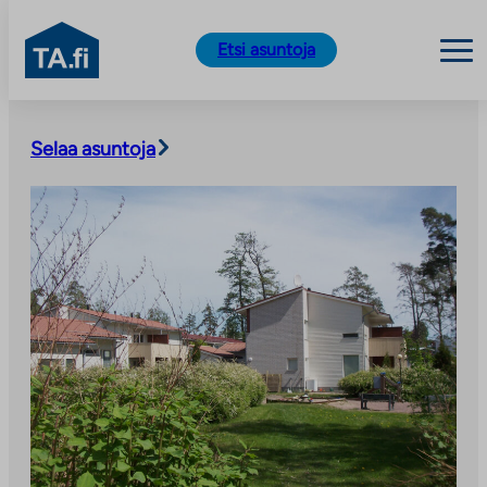
TA.fi
Etsi asuntoja
Siirry
sisältöön
Selaa asuntoja