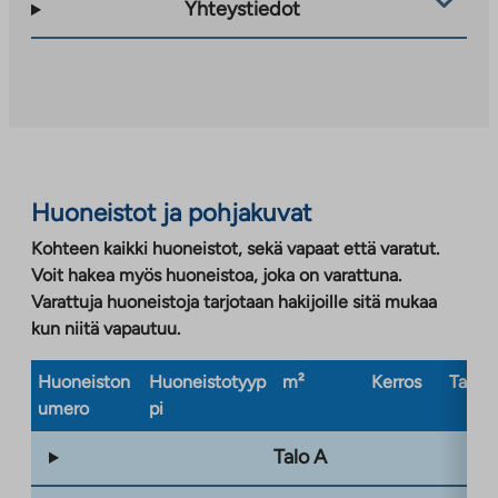
ulkopuoliseen
Yhteystiedot
palveluun.
Linkki
aukeaa
uuteen
välilehteen
Huoneistot ja pohjakuvat
Kohteen kaikki huoneistot, sekä vapaat että varatut.
Voit hakea myös huoneistoa, joka on varattuna.
Varattuja huoneistoja tarjotaan hakijoille sitä mukaa
kun niitä vapautuu.
Huoneiston
Huoneistotyyp
m²
Kerros
Taloty
umero
pi
Talo A