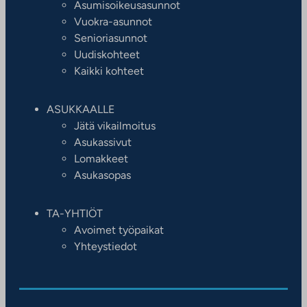
Asumisoikeusasunnot
Vuokra-asunnot
Senioriasunnot
Uudiskohteet
Kaikki kohteet
ASUKKAALLE
Jätä vikailmoitus
Asukassivut
Lomakkeet
Asukasopas
TA-YHTIÖT
Avoimet työpaikat
Yhteystiedot