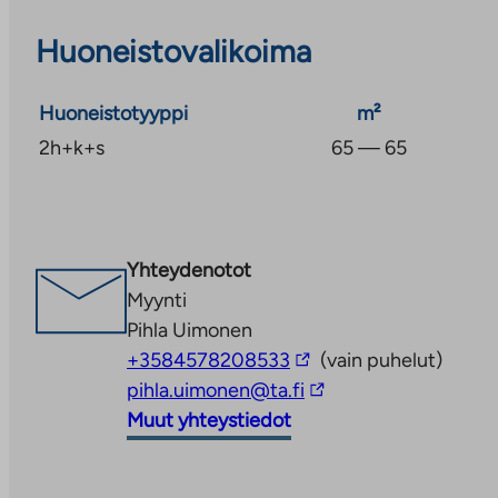
Huoneistovalikoima
Huoneistotyyppi
m²
2h+k+s
65 — 65
Yhteydenotot
Myynti
Pihla Uimonen
Linkki
+3584578208533
(vain puhelut)
vie
Linkki
pihla.uimonen@ta.fi
ulkopuoliseen
vie
Muut yhteystiedot
palveluun
ulkopuoliseen
palveluun