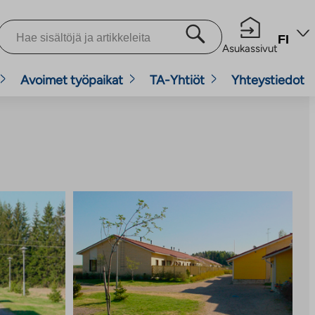
FI
Asukassivut
Avoimet työpaikat
TA-Yhtiöt
Yhteystiedot