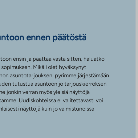
untoon ennen päätöstä
toon ensin ja päättää vasta sitten, haluatko
sopimuksen. Mikäli olet hyväksynyt
non asuntotarjouksen, pyrimme järjestämään
uuden tutustua asuntoon jo tarjouskierroksen
e jonkin verran myös yleisiä näyttöjä
amme. Uudiskohteissa ei valitettavasti voi
nlaisesti näyttöjä kuin jo valmistuneissa