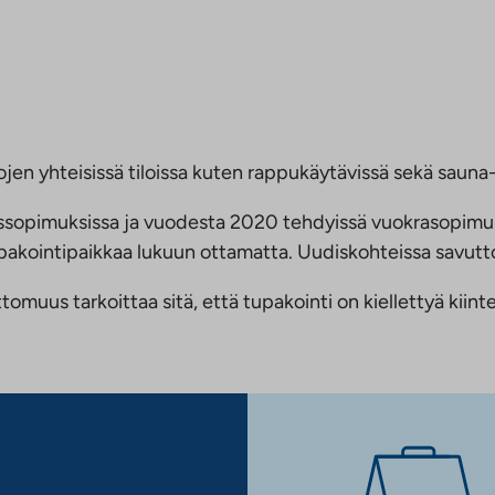
jen yhteisissä tiloissa kuten rappukäytävissä sekä sauna- 
ussopimuksissa ja vuodesta 2020 tehdyissä vuokrasopimu
 tupakointipaikkaa lukuun ottamatta. Uudiskohteissa savu
us tarkoittaa sitä, että tupakointi on kiellettyä kiinteis