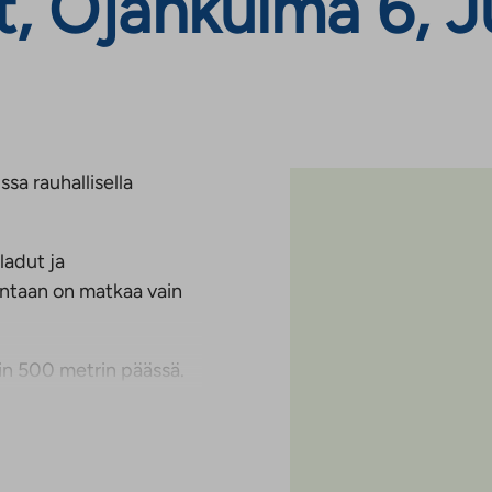
, Ojankulma 6, J
sa rauhallisella
ladut ja
rantaan on matkaa vain
oin 500 metrin päässä.
eluihin on noin viiden