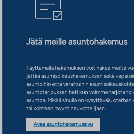
Jätä meille asuntohakemus
Täyttämällä hakemuksen voit hakea meiltä vu
jättää asumisoikeushakemuksen sekä vapaisiin
asuntoihin että varattuihin asumisoikeuskohtei
asuntotarjouksen heti kun voimme tarjota toiv
asuntoa. Mikäli sinulla on kysyttävää, otatha
tai kohteen myyntineuvottelijaan.
Avaa asuntohakemussivu