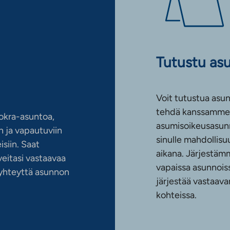
Tutustu as
Voit tutustua asun
tehdä kanssamme 
okra-asuntoa,
asumisoikeusasun
 ja vapautuviin
sinulle mahdollis
siin. Saat
aikana. Järjestämm
eitasi vastaavaa
vapaissa asunnoiss
n yhteyttä asunnon
järjestää vastaava
kohteissa.