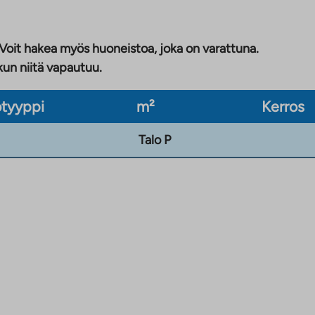
 Voit hakea myös huoneistoa, joka on varattuna.
kun niitä vapautuu.
tyyppi
m²
Kerros
Talo P