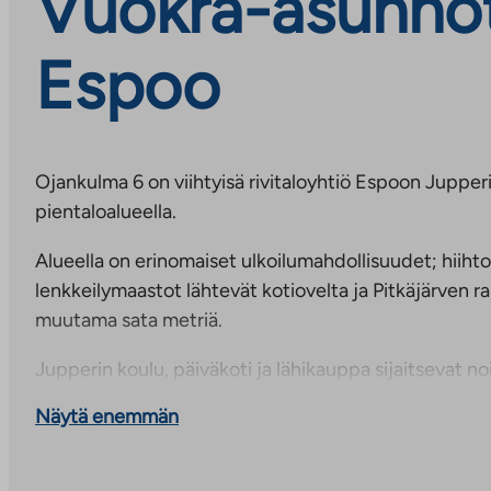
Vuokra-asunnot
Espoo
Ojankulma 6 on viihtyisä rivitaloyhtiö Espoon Jupperis
pientaloalueella.
Alueella on erinomaiset ulkoilumahdollisuudet; hiihto
lenkkeilymaastot lähtevät kotiovelta ja Pitkäjärven 
muutama sata metriä.
Jupperin koulu, päiväkoti ja lähikauppa sijaitsevat n
Sellon kauppakeskukseen ja muihin Leppävaaran palv
Näytä enemmän
minuutin ajomatka.