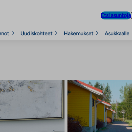
Etsi asuntoja
nnot
Uudiskohteet
Hakemukset
Asukkaalle