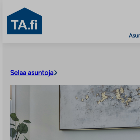
TA.fi
Asu
Siirry
sisältöön
Selaa asuntoja