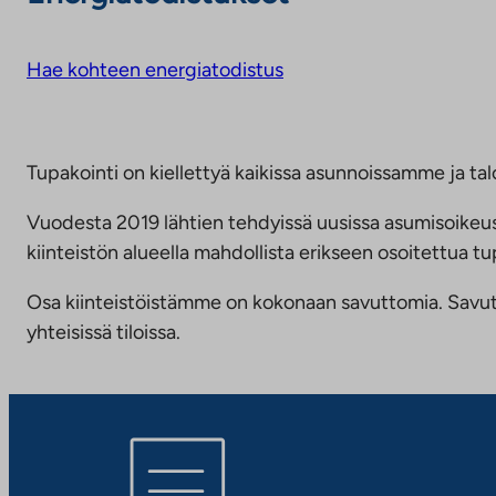
Hae kohteen energiatodistus
Tupakointi on kiellettyä kaikissa asunnoissamme ja talo
Vuodesta 2019 lähtien tehdyissä uusissa asumisoike
kiinteistön alueella mahdollista erikseen osoitettua
Osa kiinteistöistämme on kokonaan savuttomia. Savuttomu
yhteisissä tiloissa.