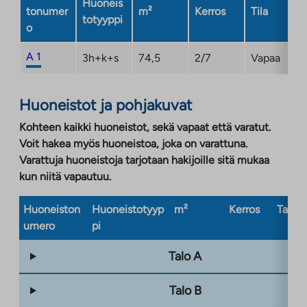
Huoneis
tonumer
m²
Kerros
Tila
totyyppi
o
A 1
3h+k+s
74,5
2/7
Vapaa
Huoneistot ja pohjakuvat
Kohteen kaikki huoneistot, sekä vapaat että varatut.
Voit hakea myös huoneistoa, joka on varattuna.
Varattuja huoneistoja tarjotaan hakijoille sitä mukaa
kun niitä vapautuu.
Huoneiston
Huoneistotyyp
m²
Kerros
Taloty
umero
pi
Talo A
Talo B