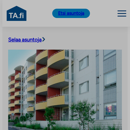
TA.fi
Etsi asuntoja
Siirry
sisältöön
Selaa asuntoja