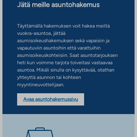
Jätä meille asuntohakemus
Täyttämällä hakemuksen voit hakea meiltä
vuokra-asuntoa, jättää
asumisoikeushakemuksen sekä vapaisiin ja
vapautuviin asuntoihin että varattuihin
asumisoikeuskohteisiin. Saat asuntotarjouksen
heti kun voimme tarjota toiveitasi vastaavaa
asuntoa. Mikäli sinulla on kysyttävää, otathan
yhteyttä asunnon tai kohteen
myyntineuvottelijaan.
Avaa asuntohakemussivu