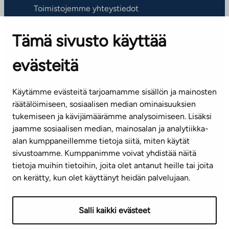
Toimistojemme yhteystiedot
Tämä sivusto käyttää
ASIAKASPALVELUKESKUS
Puh. 045 7734 3777
evästeitä
(arkisin klo 8-16)
info@ta.fi
Käytämme evästeitä tarjoamamme sisällön ja mainosten
räätälöimiseen, sosiaalisen median ominaisuuksien
tukemiseen ja kävijämäärämme analysoimiseen. Lisäksi
jaamme sosiaalisen median, mainosalan ja analytiikka-
Tilaa uutiskirje
alan kumppaneillemme tietoja siitä, miten käytät
sivustoamme. Kumppanimme voivat yhdistää näitä
Mediapankki
tietoja muihin tietoihin, joita olet antanut heille tai joita
on kerätty, kun olet käyttänyt heidän palvelujaan.
Käyttöehdot
Tietosuojaseloste
Saavutettavuusseloste
Salli kaikki evästeet