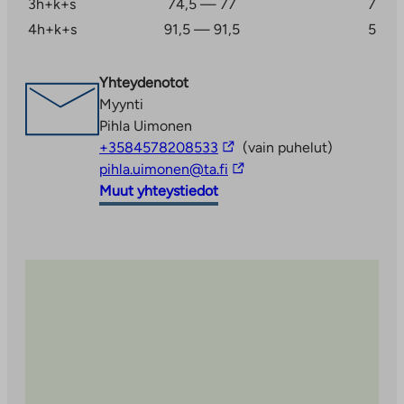
3h+k+s
74,5 — 77
7
4h+k+s
91,5 — 91,5
5
Yhteydenotot
Myynti
Pihla Uimonen
Linkki
+3584578208533
(vain puhelut)
vie
Linkki
pihla.uimonen@ta.fi
ulkopuoliseen
vie
Muut yhteystiedot
palveluun
ulkopuoliseen
palveluun