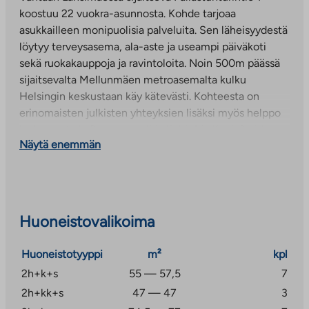
koostuu 22 vuokra-asunnosta. Kohde tarjoaa
asukkailleen monipuolisia palveluita. Sen läheisyydestä
löytyy terveysasema, ala-aste ja useampi päiväkoti
sekä ruokakauppoja ja ravintoloita. Noin 500m päässä
sijaitsevalta Mellunmäen metroasemalta kulku
Helsingin keskustaan käy kätevästi. Kohteesta on
erinomaisten julkisten yhteyksien lisäksi myös helppo
kulkea autolla Porvoonväylää, Kehä 1 ja Kehä 3 pitkin.
Näytä enemmän
Huoneistovalikoima
Huoneistotyyppi
m²
kpl
2h+k+s
55 — 57,5
7
2h+kk+s
47 — 47
3