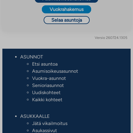
Vuokrahakemus
Selaa asuntoja
Versio 260724.1305
ASUNNOT
Etsi asuntoa
Asumisoikeusasunnot
Vuokra-asunnot
Senioriasunnot
Uudiskohteet
Kaikki kohteet
ASUKKAALLE
Jätä vikailmoitus
Asukassivut