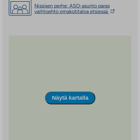
Linkki
Nissisen perhe: ASO-asunto paras
aukeaa
Linkki
vaihtoehto omakotitaloa etsiessä
uuteen
vie
välilehteen
ulkopuoliseen
palveluun.
Linkki
aukeaa
uuteen
välilehteen
Näytä kartalla