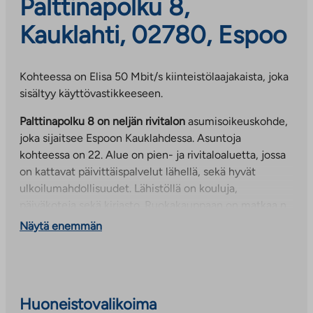
Palttinapolku 8,
Kauklahti, 02780, Espoo
Kohteessa on Elisa 50 Mbit/s kiinteistölaajakaista, joka
sisältyy käyttövastikkeeseen.
Palttinapolku 8 on neljän rivitalon
asumisoikeuskohde,
joka sijaitsee Espoon Kauklahdessa. Asuntoja
kohteessa on 22. Alue on pien- ja rivitaloaluetta, jossa
on kattavat päivittäispalvelut lähellä, sekä hyvät
ulkoilumahdollisuudet. Lähistöllä on kouluja,
päiväkoteja sekä kirjasto. Ruokakauppaan on matkaa n.
400m.
Näytä enemmän
Alueella on hyvät liikenneyhteydet, Kauklahden juna-
asemalle matkaa vain n. 600m ja myös Espoon sisäisiä
sekä seutubussilinjoja kulkee läheltä. Autolla ja junalla
pääsee Helsinkiin noin puolessa tunnissa. Kattavammin
Huoneistovalikoima