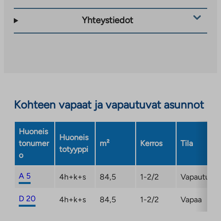
vie
ulkopuoliseen
Yhteystiedot
palveluun.
Linkki
aukeaa
uuteen
välilehteen
Kohteen vapaat ja vapautuvat asunnot
Huoneis
Huoneis
tonumer
m²
Kerros
Tila
totyyppi
o
A 5
4h+k+s
84,5
1-2/2
Vapautuma
D 20
4h+k+s
84,5
1-2/2
Vapaa