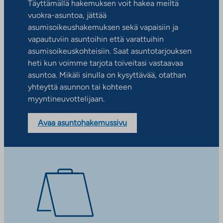
Täyttämällä hakemuksen voit hakea meiltä
vuokra-asuntoa, jättää
asumisoikeushakemuksen sekä vapaisiin ja
vapautuviin asuntoihin että varattuihin
asumisoikeuskohteisiin. Saat asuntotarjouksen
heti kun voimme tarjota toiveitasi vastaavaa
asuntoa. Mikäli sinulla on kysyttävää, otathan
yhteyttä asunnon tai kohteen
myyntineuvottelijaan.
Avaa asuntohakemussivu