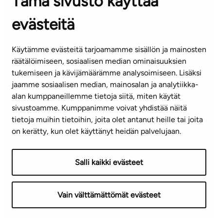
Tämä sivusto käyttää
Puh. 045 7734 3777
evästeitä
(arkisin klo 8-16)
info@ta.fi
Käytämme evästeitä tarjoamamme sisällön ja mainosten
räätälöimiseen, sosiaalisen median ominaisuuksien
tukemiseen ja kävijämäärämme analysoimiseen. Lisäksi
jaamme sosiaalisen median, mainosalan ja analytiikka-
Tilaa uutiskirje
alan kumppaneillemme tietoja siitä, miten käytät
sivustoamme. Kumppanimme voivat yhdistää näitä
Mediapankki
tietoja muihin tietoihin, joita olet antanut heille tai joita
on kerätty, kun olet käyttänyt heidän palvelujaan.
Käyttöehdot
Tietosuojaseloste
Saavutettavuusseloste
Salli kaikki evästeet
Näytä evästeasetukseni
Vain välttämättömät evästeet
Copyright © 2026 TA-Yhtiöt | Pidätämme oikeuden