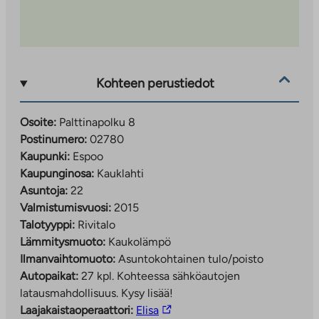
Kohteen perustiedot
Osoite:
Palttinapolku 8
Postinumero:
02780
Kaupunki:
Espoo
Kaupunginosa:
Kauklahti
Asuntoja:
22
Valmistumisvuosi:
2015
Talotyyppi:
Rivitalo
Lämmitysmuoto:
Kaukolämpö
Ilmanvaihtomuoto:
Asuntokohtainen tulo/poisto
Autopaikat:
27 kpl.
Kohteessa sähköautojen
latausmahdollisuus. Kysy lisää!
Linkki
Laajakaistaoperaattori:
Elisa