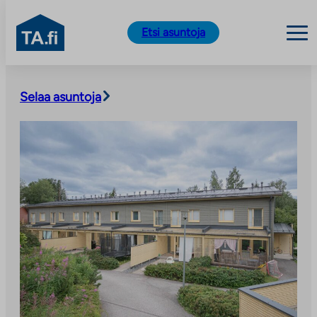
TA.fi
Etsi asuntoja
Siirry
sisältöön
Selaa asuntoja