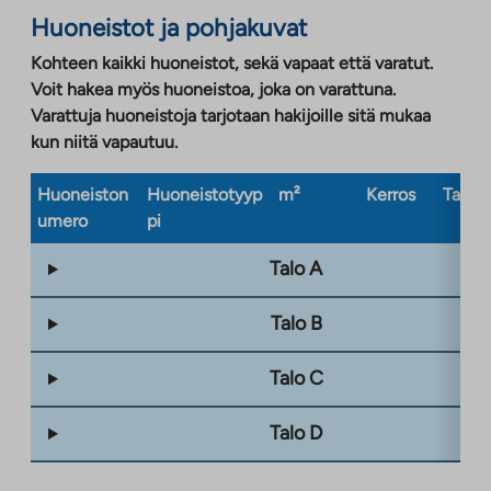
Huoneistot ja pohjakuvat
Kohteen kaikki huoneistot, sekä vapaat että varatut.
Voit hakea myös huoneistoa, joka on varattuna.
Varattuja huoneistoja tarjotaan hakijoille sitä mukaa
kun niitä vapautuu.
Huoneiston
Huoneistotyyp
m²
Kerros
Taloty
umero
pi
Talo A
Talo B
Talo C
Talo D