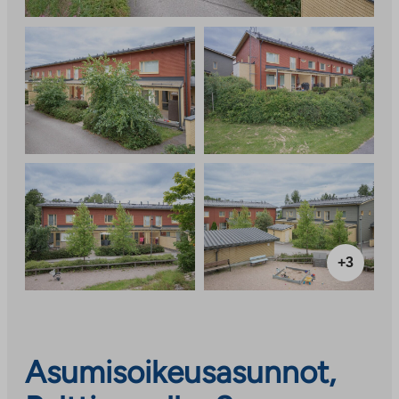
+3
Asumisoikeusasunnot,