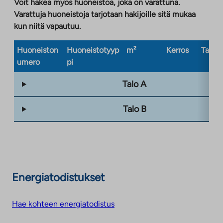
Voit hakea myös huoneistoa, joka on varattuna.
Varattuja huoneistoja tarjotaan hakijoille sitä mukaa
kun niitä vapautuu.
Huoneiston
Huoneistotyyp
m²
Kerros
Taloty
umero
pi
Talo A
Talo B
Energiatodistukset
Hae kohteen energiatodistus