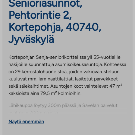
Senioriasunnot,
Pehtorintie 2,
Kortepohja, 40740,
Jyväskylä
Kortepohjan Senja-seniorikorttelissa yli 55-vuotiaille
hakijoille suunnattuja asumisoikeusasuntoja. Kohteessa
on 29 kerrostalohuoneistoa, joiden vakiovarusteluun
kuuluvat mm. laminaattilattiat, lasitetut parvekkeet
sekä sälekaihtimet. Asuntojen koot vaihtelevat 47 m²
kaksioista aina 79,5 m² kolmioihin.
Lähikauppa löytyy 300m päässä ja Savelan palvelut
ovat noin 700m päässä.
Näytä enemmän
Kohteessa on kiinteistölaajakaista, jonka perusnopeus
50 Mbit/s sisältyy käyttövastikkeeseen.