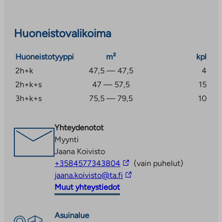
Huoneistovalikoima
Huoneistotyyppi
m²
kpl
2h+k
47,5 — 47,5
4
2h+k+s
47 — 57,5
15
3h+k+s
75,5 — 79,5
10
Yhteydenotot
Myynti
Jaana Koivisto
Linkki
+3584577343804
(vain puhelut)
vie
Linkki
jaana.koivisto@ta.fi
ulkopuoliseen
vie
Muut yhteystiedot
palveluun
ulkopuoliseen
palveluun
Asuinalue