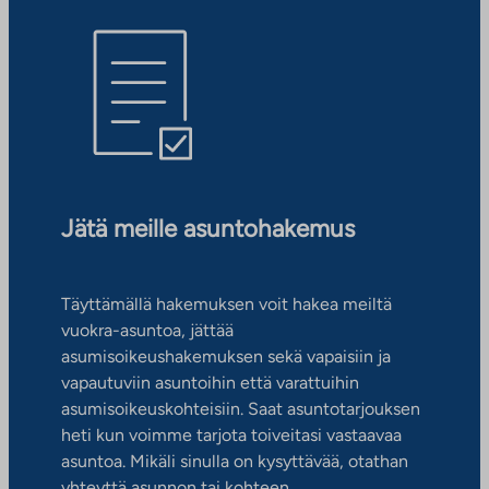
Jätä meille asuntohakemus
Täyttämällä hakemuksen voit hakea meiltä
vuokra-asuntoa, jättää
asumisoikeushakemuksen sekä vapaisiin ja
vapautuviin asuntoihin että varattuihin
asumisoikeuskohteisiin. Saat asuntotarjouksen
heti kun voimme tarjota toiveitasi vastaavaa
asuntoa. Mikäli sinulla on kysyttävää, otathan
yhteyttä asunnon tai kohteen