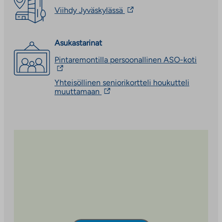
Linkki
Viihdy Jyväskylässä
vie
ulkopuoliseen
palveluun.
Asukastarinat
Linkki
aukeaa
Linkki
Pintaremontilla persoonallinen ASO-koti
uuteen
vie
välilehteen
ulkopu
Yhteisöllinen seniorikortteli houkutteli
palvelu
Linkki
muuttamaan
Linkki
vie
aukeaa
ulkopuoliseen
uuteen
palveluun.
välileh
Linkki
aukeaa
uuteen
välilehteen