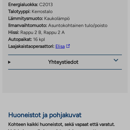
Energialuokka:
C2013
Talotyyppi:
Kerrostalo
Lämmitysmuoto:
Kaukolämpö
Ilmanvaihtomuoto:
Asuntokohtainen tulo/poisto
Hissi:
Rappu 2 B, Rappu 2 A
Autopaikat:
16 kpl
Linkki
Laajakaistaoperaattori:
Elisa
vie
ulkopuoliseen
Yhteystiedot
palveluun.
Linkki
aukeaa
uuteen
välilehteen
Huoneistot ja pohjakuvat
Kohteen kaikki huoneistot, sekä vapaat että varatut.