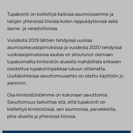
Tupakointi on kiellettyä kaikissa asunnoissamme ja
talojen yhteisissä tiloissa kuten rappukäytävissä sekä
sauna- ja varastotiloissa.
Vuodesta 2019 lähtien tehdyissä uusissa
asumisoikeussopimuksissa ja vuodesta 2020 tehdyissä
vuokrasopimuksissa asukas on sitoutunut olemaan
tupakoimatta kiinteistön alueella mahdollista erikseen
osoitettua tupakointipaikkaa lukuun ottamatta.
Uudiskohteissa savuttomuusehto on otettu käyttöön jo
aiemmin.
Osa kiinteistöistämme on kokonaan savuttomia.
Savuttomuus tarkoittaa sitä, että tupakointi on
kiellettyä kiinteistössä, sen asunnoissa, parvekkeilla,
piha-alueilla ja yhteisissä tiloissa.