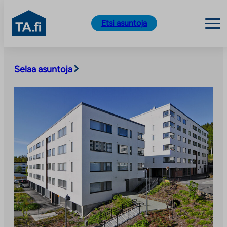
TA.fi
Etsi asuntoja
Siirry
sisältöön
Selaa asuntoja