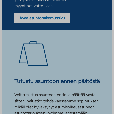
myyntineuvottelijaan.
Avaa asuntohakemussivu
Tutustu asuntoon ennen päätöstä
Voit tutustua asuntoon ensin ja päättää vasta
sitten, haluatko tehdä kanssamme sopimuksen.
Mikäli olet hyväksynyt asumisoikeusasunnon
asuntotarjouksen, pyrimme järjestämään