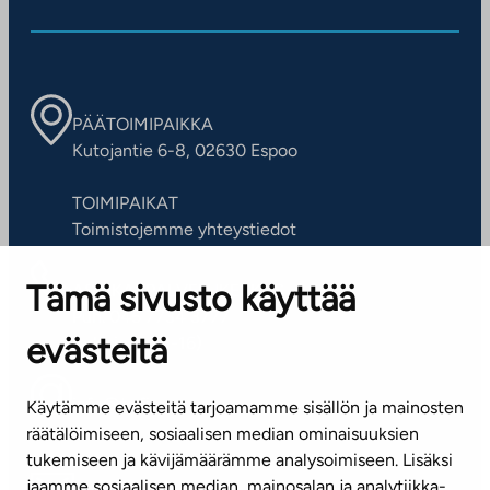
PÄÄTOIMIPAIKKA
Kutojantie 6-8, 02630 Espoo
TOIMIPAIKAT
Toimistojemme yhteystiedot
Tämä sivusto käyttää
ASIAKASPALVELUKESKUS
Puh. 045 7734 3777
evästeitä
(arkisin klo 8-16)
info@ta.fi
Käytämme evästeitä tarjoamamme sisällön ja mainosten
räätälöimiseen, sosiaalisen median ominaisuuksien
tukemiseen ja kävijämäärämme analysoimiseen. Lisäksi
jaamme sosiaalisen median, mainosalan ja analytiikka-