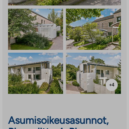
+4
Asumisoikeusasunnot,