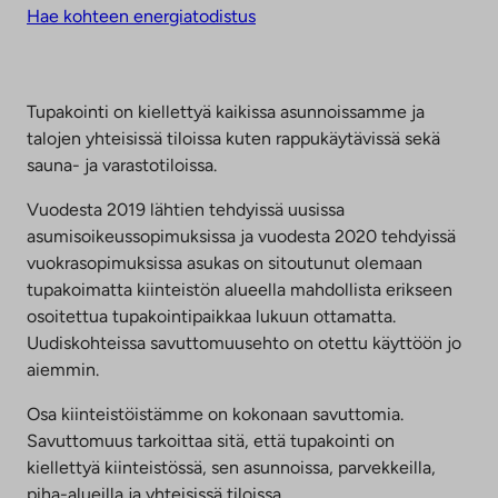
Hae kohteen energiatodistus
Tupakointi on kiellettyä kaikissa asunnoissamme ja
talojen yhteisissä tiloissa kuten rappukäytävissä sekä
sauna- ja varastotiloissa.
Vuodesta 2019 lähtien tehdyissä uusissa
asumisoikeussopimuksissa ja vuodesta 2020 tehdyissä
vuokrasopimuksissa asukas on sitoutunut olemaan
tupakoimatta kiinteistön alueella mahdollista erikseen
osoitettua tupakointipaikkaa lukuun ottamatta.
Uudiskohteissa savuttomuusehto on otettu käyttöön jo
aiemmin.
Osa kiinteistöistämme on kokonaan savuttomia.
Savuttomuus tarkoittaa sitä, että tupakointi on
kiellettyä kiinteistössä, sen asunnoissa, parvekkeilla,
piha-alueilla ja yhteisissä tiloissa.