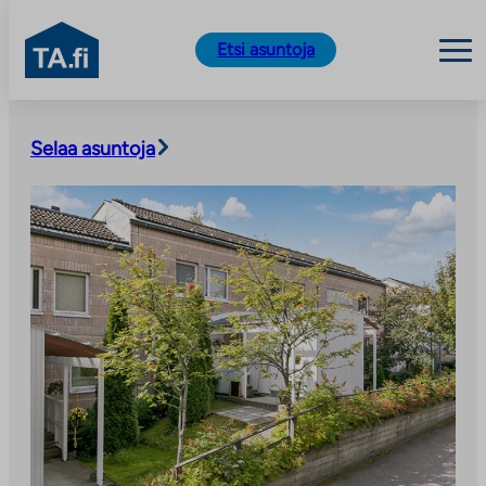
TA.fi
Etsi asuntoja
Siirry
sisältöön
Selaa asuntoja