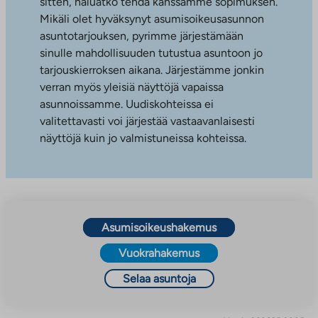
sitten, haluatko tehdä kanssamme sopimuksen.
Mikäli olet hyväksynyt asumisoikeusasunnon
asuntotarjouksen, pyrimme järjestämään
sinulle mahdollisuuden tutustua asuntoon jo
tarjouskierroksen aikana. Järjestämme jonkin
verran myös yleisiä näyttöjä vapaissa
asunnoissamme. Uudiskohteissa ei
valitettavasti voi järjestää vastaavanlaisesti
näyttöjä kuin jo valmistuneissa kohteissa.
Asumisoikeushakemus
Vuokrahakemus
Selaa asuntoja