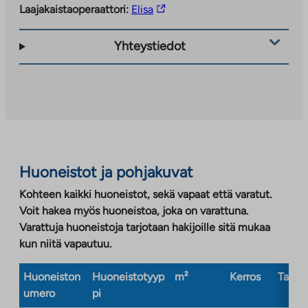
Linkki
Laajakaistaoperaattori:
Elisa
vie
ulkopuoliseen
Yhteystiedot
palveluun.
Linkki
aukeaa
uuteen
välilehteen
Huoneistot ja pohjakuvat
Kohteen kaikki huoneistot, sekä vapaat että varatut.
Voit hakea myös huoneistoa, joka on varattuna.
Varattuja huoneistoja tarjotaan hakijoille sitä mukaa
kun niitä vapautuu.
Huoneiston
Huoneistotyyp
m²
Kerros
Taloty
umero
pi