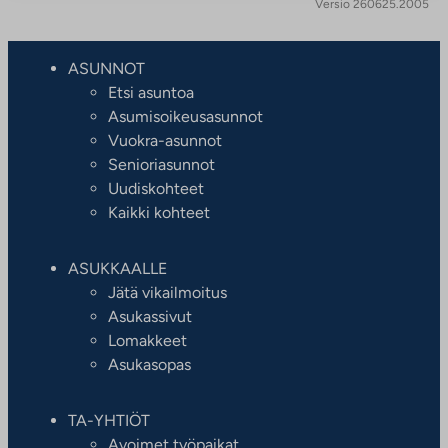
Versio 260625.2005
ASUNNOT
Etsi asuntoa
Asumisoikeusasunnot
Vuokra-asunnot
Senioriasunnot
Uudiskohteet
Kaikki kohteet
ASUKKAALLE
Jätä vikailmoitus
Asukassivut
Lomakkeet
Asukasopas
TA-YHTIÖT
Avoimet työpaikat