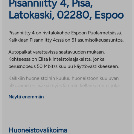
Pisanniitty 4, Pisa,
Latokaski, 02280, Espoo
Pisanniitty 4 on rivitalokohde Espoon Puolarmetsässä.
Kaikkiaan Pisanniitty 4:ssä on 51 asumisoikeusasuntoa.
Autopaikat varattavissa saatavuuden mukaan.
Kohteessa on Elisa kiinteistölaajakaista, jonka
perusnopeus 50 Mbit/s kuuluu käyttövastikkeeseen.
Kaikkiin huoneistoihin kuuluu huoneistoon kuuluvan
ulkovaraston lisäksi myös lämmin kellarikomero, joka
sijaitsee väestönsuojassa.
Näytä enemmän
Alueella on hyvät mahdollisuudet ulkoiluun ja
harrastuksiin. Lähellä on mm. Puolarmaarin
ulkoilukeskus, frisbeegolfrata ja Pisan asukaspuisto.
Alakoulut ja päiväkodit sijaitsevat noin puolen
Huoneistovalikoima
kilometrin päässä. Lähimmät kaupat löytyvät