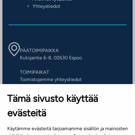
Yhteystiedot
PÄÄTOIMIPAIKKA
Kutojantie 6-8, 02630 Espoo
TOIMIPAIKAT
Toimistojemme yhteystiedot
Tämä sivusto käyttää
ASIAKASPALVELUKESKUS
Puh. 045 7734 3777
evästeitä
(arkisin klo 8-16)
info@ta.fi
Käytämme evästeitä tarjoamamme sisällön ja mainosten