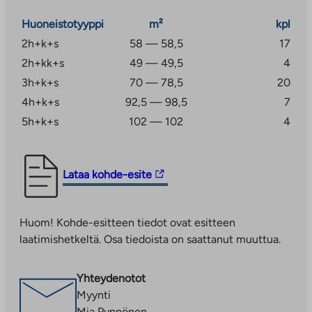
Huoneistotyyppi
m²
kpl
2h+k+s
58 — 58,5
17
2h+kk+s
49 — 49,5
4
3h+k+s
70 — 78,5
20
4h+k+s
92,5 — 98,5
7
5h+k+s
102 — 102
4
Linkki
Lataa kohde-esite
vie
ulkopuoliseen
Huom! Kohde-esitteen tiedot ovat esitteen
palveluun.
laatimishetkeltä. Osa tiedoista on saattanut muuttua.
Linkki
aukeaa
uuteen
Yhteydenotot
välilehteen
Myynti
Mia Pynnönen