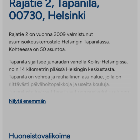
Rajatie 2, Tapanila,
00730, Helsinki
Rajatie 2 on vuonna 2009 valmistunut
asumisoikeuskerrostalo Helsingin Tapanilassa.
Kohteessa on 50 asuntoa.
Tapanila sijaitsee junaradan varrella Koilis-Helsingissä,
noin 14 kilometrin päässä Helsingin keskustasta.
Tapanila on vehreä ja rauhallinen asuinalue, jolla on
riittävästi päivähoitopaikkoja ja useita kouluja.
Tapanilasta löytyvät tarvittavat peruspalvelut ja alueen
palvelutarjontaa lisäävät lähistöllä olevat Tikkurilan ja
Näytä enemmän
Malmin aluekeskukset.
Huoneistovalikoima