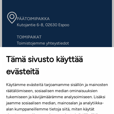
PÄÄTOIMIPAIKKA
Kutojantie 6-8, 02630 Espoo
TOIMIPAIKAT
Toimistojemme yhteystiedot
Tämä sivusto käyttää
ASIAKASPALVELUKESKUS
Puh. 045 7734 3777
evästeitä
(arkisin klo 8-16)
info@ta.fi
Käytämme evästeitä tarjoamamme sisällön ja mainosten
räätälöimiseen, sosiaalisen median ominaisuuksien
tukemiseen ja kävijämäärämme analysoimiseen. Lisäksi
jaamme sosiaalisen median, mainosalan ja analytiikka-
Tilaa uutiskirje
alan kumppaneillemme tietoja siitä, miten käytät