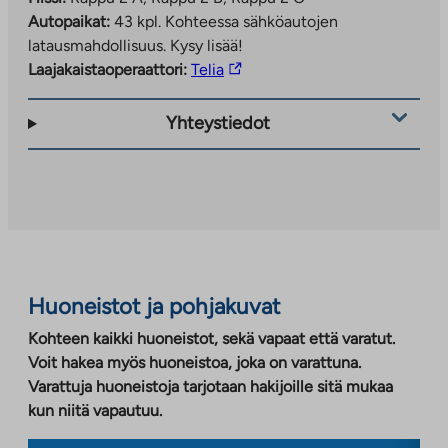
Autopaikat:
43 kpl.
Kohteessa sähköautojen
latausmahdollisuus. Kysy lisää!
Linkki
Laajakaistaoperaattori:
Telia
vie
ulkopuoliseen
Yhteystiedot
palveluun.
Linkki
aukeaa
uuteen
välilehteen
Huoneistot ja pohjakuvat
Kohteen kaikki huoneistot, sekä vapaat että varatut.
Voit hakea myös huoneistoa, joka on varattuna.
Varattuja huoneistoja tarjotaan hakijoille sitä mukaa
kun niitä vapautuu.