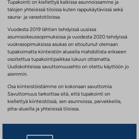
Tupakointi on kiellettyä kaikissa asunnoissamme ja
talojen yhteisissä tiloissa kuten rappukäytävissä sekä
sauna- ja varastotiloissa.
Vuodesta 2019 lähtien tehdyissä uusissa
asumisoikeussopimuksissa ja vuodesta 2020 tehdyissä
vuokrasopimuksissa asukas on sitoutunut olemaan
tupakoimatta kiinteistön alueella mahdollista erikseen
osoitettua tupakointipaikkaa lukuun ottamatta.
Uudiskohteissa savuttomuusehto on otettu käyttöön jo
aiemmin.
Osa kiinteistöistämme on kokonaan savuttomia.
Savuttomuus tarkoittaa sitä, että tupakointi on
kiellettyä kiinteistössä, sen asunnoissa, parvekkeilla,
piha-alueilla ja yhteisissä tiloissa.