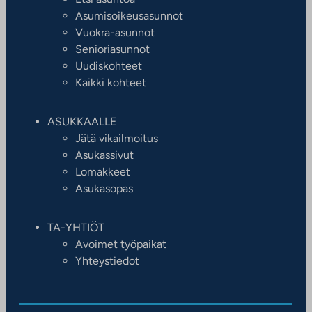
Asumisoikeusasunnot
Vuokra-asunnot
Senioriasunnot
Uudiskohteet
Kaikki kohteet
ASUKKAALLE
Jätä vikailmoitus
Asukassivut
Lomakkeet
Asukasopas
TA-YHTIÖT
Avoimet työpaikat
Yhteystiedot