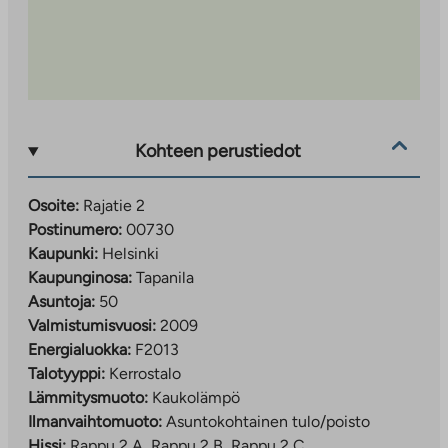
Kohteen perustiedot
Osoite:
Rajatie 2
Postinumero:
00730
Kaupunki:
Helsinki
Kaupunginosa:
Tapanila
Asuntoja:
50
Valmistumisvuosi:
2009
Energialuokka:
F2013
Talotyyppi:
Kerrostalo
Lämmitysmuoto:
Kaukolämpö
Ilmanvaihtomuoto:
Asuntokohtainen tulo/poisto
Hissi:
Rappu 2 A, Rappu 2 B, Rappu 2 C