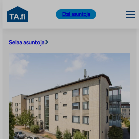
TA.fi
Etsi asuntoja
Siirry
sisältöön
Selaa asuntoja