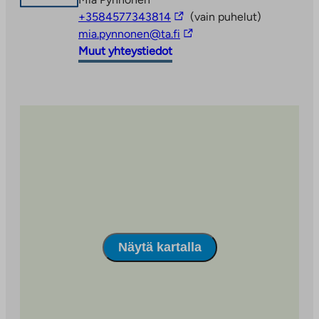
Linkki
+3584577343814
(vain puhelut)
vie
Linkki
mia.pynnonen@ta.fi
ulkopuoliseen
vie
Muut yhteystiedot
palveluun
ulkopuoliseen
palveluun
Näytä kartalla