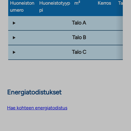
Huoneiston
Huoneistotyyp
m²
Kerros
Taloty
umero
pi
Talo A
Talo B
Talo C
Energiatodistukset
Hae kohteen energiatodistus