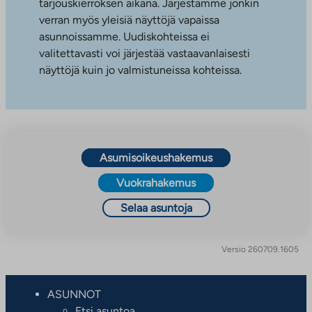
tarjouskierroksen aikana. Järjestämme jonkin
verran myös yleisiä näyttöjä vapaissa
asunnoissamme. Uudiskohteissa ei
valitettavasti voi järjestää vastaavanlaisesti
näyttöjä kuin jo valmistuneissa kohteissa.
Asumisoikeushakemus
Vuokrahakemus
Selaa asuntoja
Versio 260709.1605
ASUNNOT
Etsi asuntoa