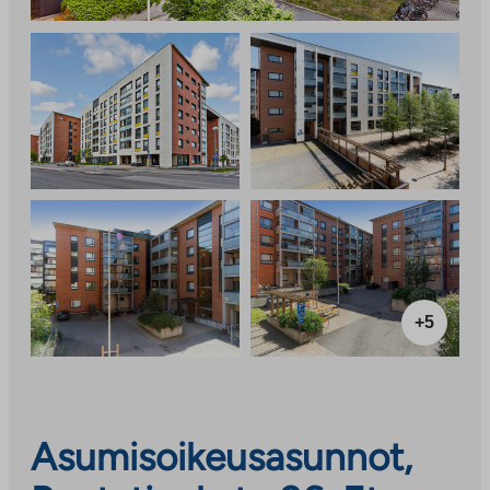
+5
Asumisoikeusasunnot,