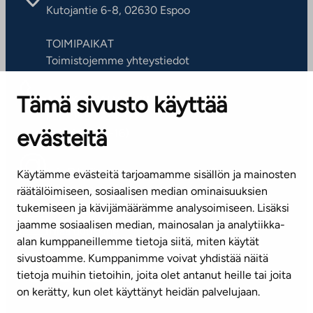
Kutojantie 6-8, 02630 Espoo
TOIMIPAIKAT
Toimistojemme yhteystiedot
Tämä sivusto käyttää
ASIAKASPALVELUKESKUS
Puh. 045 7734 3777
evästeitä
(arkisin klo 8-16)
info@ta.fi
Käytämme evästeitä tarjoamamme sisällön ja mainosten
räätälöimiseen, sosiaalisen median ominaisuuksien
tukemiseen ja kävijämäärämme analysoimiseen. Lisäksi
jaamme sosiaalisen median, mainosalan ja analytiikka-
Tilaa uutiskirje
alan kumppaneillemme tietoja siitä, miten käytät
sivustoamme. Kumppanimme voivat yhdistää näitä
Mediapankki
tietoja muihin tietoihin, joita olet antanut heille tai joita
on kerätty, kun olet käyttänyt heidän palvelujaan.