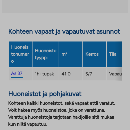
Kohteen vapaat ja vapautuvat asunnot
Huoneis
Huoneisto
tonumer
m²
Kerros
Tila
tyyppi
o
As 37
1h+tupak
41,0
5/7
Vapautum
Huoneistot ja pohjakuvat
Kohteen kaikki huoneistot, sekä vapaat että varatut.
Voit hakea myös huoneistoa, joka on varattuna.
Varattuja huoneistoja tarjotaan hakijoille sitä mukaa
kun niitä vapautuu.