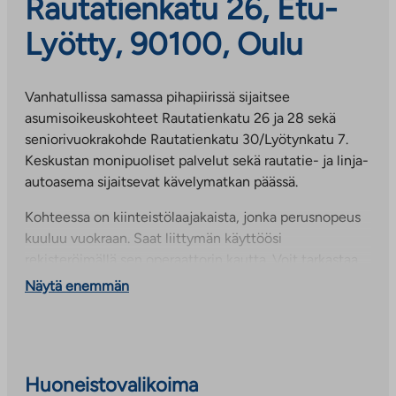
Rautatienkatu 26, Etu-
Lyötty, 90100, Oulu
Vanhatullissa samassa pihapiirissä sijaitsee
asumisoikeuskohteet Rautatienkatu 26 ja 28 sekä
seniorivuokrakohde Rautatienkatu 30/Lyötynkatu 7.
Keskustan monipuoliset palvelut sekä rautatie- ja linja-
autoasema sijaitsevat kävelymatkan päässä.
Kohteessa on kiinteistölaajakaista, jonka perusnopeus
kuuluu vuokraan. Saat liittymän käyttöösi
rekisteröimällä sen operaattorin kautta. Voit tarkastaa
oman talosi liittymän perusnopeuden suoraan
Näytä enemmän
operaattorin sivuilta ja halutessasi voit myös tilata vielä
nopeamman yhteyden erilliseen lisähintaan.
Huoneistovalikoima