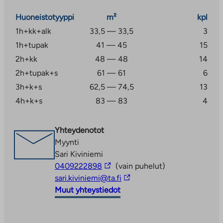
Huoneistotyyppi
m²
kpl
1h+kk+alk
33,5 — 33,5
3
1h+tupak
41 — 45
15
2h+kk
48 — 48
14
2h+tupak+s
61 — 61
6
3h+k+s
62,5 — 74,5
13
4h+k+s
83 — 83
4
Yhteydenotot
Myynti
Sari Kiviniemi
Linkki
0409222898
(vain puhelut)
vie
Linkki
sari.kiviniemi@ta.fi
ulkopuoliseen
vie
Muut yhteystiedot
palveluun
ulkopuoliseen
palveluun