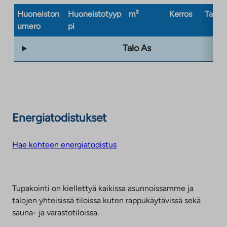
Huoneiston
Huoneistotyyp
m²
Kerros
Taloty
umero
pi
Talo As
Energiatodistukset
Hae kohteen energiatodistus
Tupakointi on kiellettyä kaikissa asunnoissamme ja
talojen yhteisissä tiloissa kuten rappukäytävissä sekä
sauna- ja varastotiloissa.