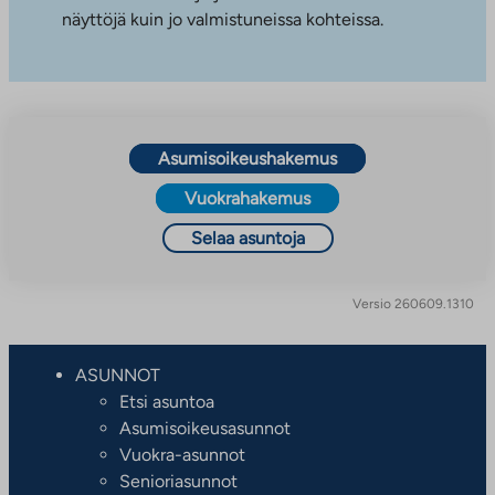
näyttöjä kuin jo valmistuneissa kohteissa.
Asumisoikeushakemus
Vuokrahakemus
Selaa asuntoja
Versio 260609.1310
ASUNNOT
Etsi asuntoa
Asumisoikeusasunnot
Vuokra-asunnot
Senioriasunnot