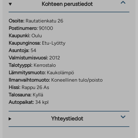
Kohteen perustiedot
Osoite:
Rautatienkatu 26
Postinumero:
90100
Kaupunki:
Oulu
Kaupunginosa:
Etu-Lyötty
Asuntoja:
54
Valmistumisvuosi:
2012
Talotyyppi:
Kerrostalo
Lämmitysmuoto:
Kaukolämpö
Ilmanvaihtomuoto:
Koneellinen tulo/poisto
Hissi:
Rappu 26 As
Talosauna:
Kyllä
Autopaikat:
34 kpl
Yhteystiedot