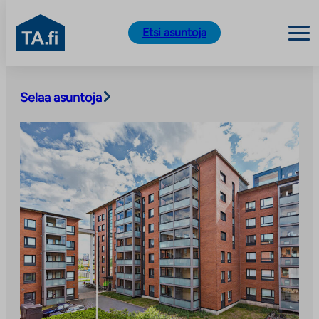
TA.fi
Etsi asuntoja
Siirry
sisältöön
Selaa asuntoja