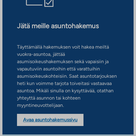
Jätä meille asuntohakemus
Täyttämällä hakemuksen voit hakea meiltä
vuokra-asuntoa, jättää
asumisoikeushakemuksen sekä vapaisiin ja
vapautuviin asuntoihin että varattuihin
asumisoikeuskohteisiin. Saat asuntotarjouksen
heti kun voimme tarjota toiveitasi vastaavaa
asuntoa. Mikäli sinulla on kysyttävää, otathan
yhteyttä asunnon tai kohteen
myyntineuvottelijaan.
Avaa asuntohakemussivu