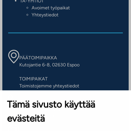
TA-YHTIÖT
Avoimet työpaikat
Yhteystiedot
PÄÄTOIMIPAIKKA
Kutojantie 6-8, 02630 Espoo
TOIMIPAIKAT
Toimistojemme yhteystiedot
Tämä sivusto käyttää
ASIAKASPALVELUKESKUS
Puh. 045 7734 3777
evästeitä
(arkisin klo 8-16)