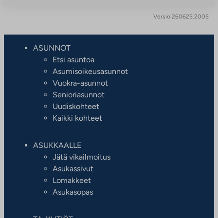
Versio 260625.2005
ASUNNOT
Etsi asuntoa
Asumisoikeusasunnot
Vuokra-asunnot
Senioriasunnot
Uudiskohteet
Kaikki kohteet
ASUKKAALLE
Jätä vikailmoitus
Asukassivut
Lomakkeet
Asukasopas