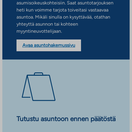
asumisoikeuskohteisiin. Saat asuntotarjouksen
heti kun voimme tarjota toiveitasi vastaavaa
asuntoa. Mikäli sinulla on kysyttävää, otathan
yhteyttä asunnon tai kohteen
myyntineuvottelijaan.
Avaa asuntohakemussivu
Tutustu asuntoon ennen päätöstä