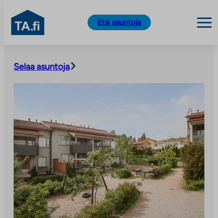
TA.fi
Etsi asuntoja
Siirry
sisältöön
Selaa asuntoja