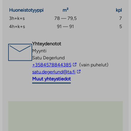
Huoneistotyyppi
m²
kpl
3h+k+s
78 — 79,5
7
4h+k+s
91 — 91
5
Yhteydenotot
Myynti
Satu Degerlund
Linkki
+3584578844385
(vain puhelut)
vie
Linkki
satu.degerlund@ta.fi
ulkopuoliseen
vie
Muut yhteystiedot
palveluun
ulkopuoliseen
palveluun