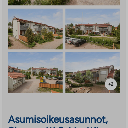
+2
Asumisoikeusasunnot,