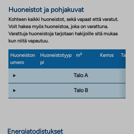
Huoneistot ja pohjakuvat
Kohteen kaikki huoneistot, sekä vapaat että varatut.
Voit hakea myös huoneistoa, joka on varattuna.
Varattuja huoneistoja tarjotaan hakijoille sitä mukaa
kun niitä vapautuu.
Huoneiston
Huoneistotyyp
m²
Kerros
Taloty
umero
pi
Talo A
Talo B
Energiatodistukset