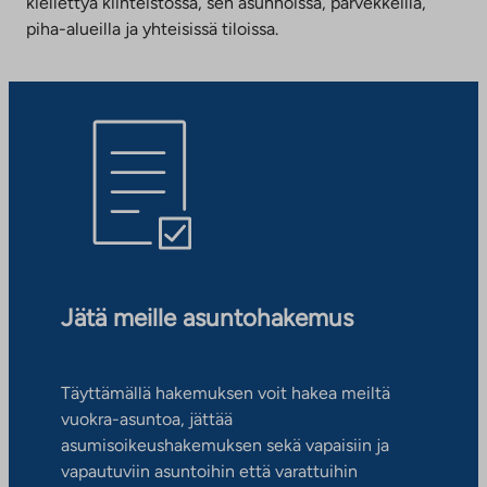
kiellettyä kiinteistössä, sen asunnoissa, parvekkeilla,
piha-alueilla ja yhteisissä tiloissa.
Jätä meille asuntohakemus
Täyttämällä hakemuksen voit hakea meiltä
vuokra-asuntoa, jättää
asumisoikeushakemuksen sekä vapaisiin ja
vapautuviin asuntoihin että varattuihin