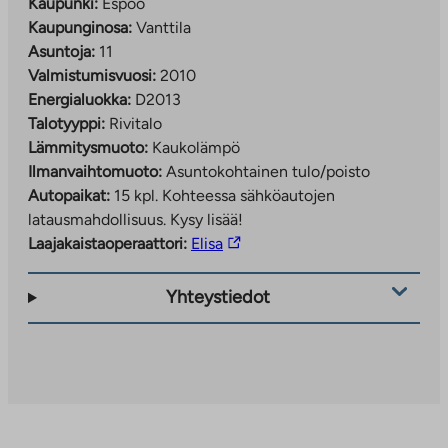
Kaupunki:
Espoo
Kaupunginosa:
Vanttila
Asuntoja:
11
Valmistumisvuosi:
2010
Energialuokka:
D2013
Talotyyppi:
Rivitalo
Lämmitysmuoto:
Kaukolämpö
Ilmanvaihtomuoto:
Asuntokohtainen tulo/poisto
Autopaikat:
15 kpl.
Kohteessa sähköautojen
latausmahdollisuus. Kysy lisää!
Linkki
Laajakaistaoperaattori:
Elisa
vie
ulkopuoliseen
Yhteystiedot
palveluun.
Linkki
aukeaa
uuteen
välilehteen