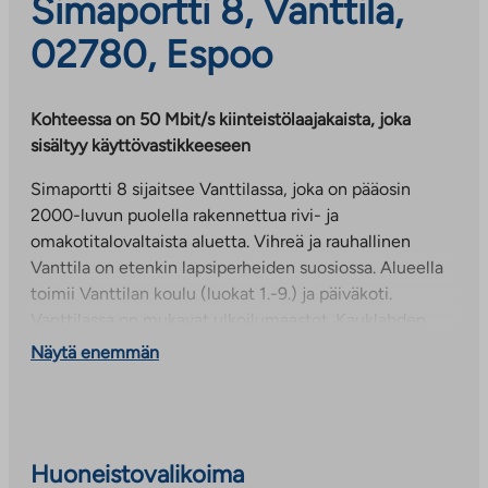
Simaportti 8, Vanttila,
02780, Espoo
Kohteessa on 50 Mbit/s kiinteistölaajakaista, joka
sisältyy käyttövastikkeeseen
Simaportti 8 sijaitsee Vanttilassa, joka on pääosin
2000-luvun puolella rakennettua rivi- ja
omakotitalovaltaista aluetta. Vihreä ja rauhallinen
Vanttila on etenkin lapsiperheiden suosiossa. Alueella
toimii Vanttilan koulu (luokat 1.-9.) ja päiväkoti.
Vanttilassa on mukavat ulkoilumaastot. Kauklahden
juna-asemalta pääsee 30 minuutissa Helsingin
Näytä enemmän
keskustaan.
Huoneistovalikoima