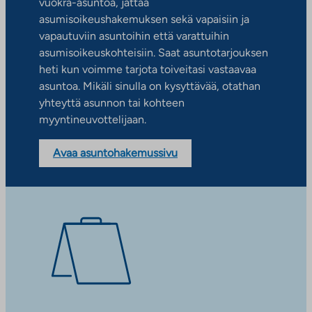
vuokra-asuntoa, jättää
asumisoikeushakemuksen sekä vapaisiin ja
vapautuviin asuntoihin että varattuihin
asumisoikeuskohteisiin. Saat asuntotarjouksen
heti kun voimme tarjota toiveitasi vastaavaa
asuntoa. Mikäli sinulla on kysyttävää, otathan
yhteyttä asunnon tai kohteen
myyntineuvottelijaan.
Avaa asuntohakemussivu