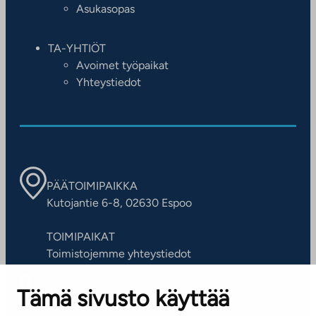
Asukasopas
TA-YHTIÖT
Avoimet työpaikat
Yhteystiedot
PÄÄTOIMIPAIKKA
Kutojantie 6-8, 02630 Espoo
TOIMIPAIKAT
Toimistojemme yhteystiedot
Tämä sivusto käyttää
ASIAKASPALVELUKESKUS
Puh. 045 7734 3777