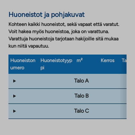
Huoneistot ja pohjakuvat
Kohteen kaikki huoneistot, sekä vapaat että varatut.
Voit hakea myös huoneistoa, joka on varattuna.
Varattuja huoneistoja tarjotaan hakijoille sitä mukaa
kun niitä vapautuu.
Huoneiston
Huoneistotyyp
m²
Kerros
Taloty
umero
pi
Talo A
Talo B
Talo C