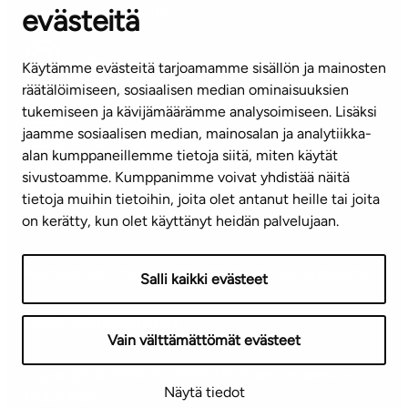
evästeitä
(arkisin klo 8-16)
info@ta.fi
Käytämme evästeitä tarjoamamme sisällön ja mainosten
räätälöimiseen, sosiaalisen median ominaisuuksien
tukemiseen ja kävijämäärämme analysoimiseen. Lisäksi
jaamme sosiaalisen median, mainosalan ja analytiikka-
Tilaa uutiskirje
alan kumppaneillemme tietoja siitä, miten käytät
sivustoamme. Kumppanimme voivat yhdistää näitä
Mediapankki
tietoja muihin tietoihin, joita olet antanut heille tai joita
on kerätty, kun olet käyttänyt heidän palvelujaan.
Käyttöehdot
Tietosuojaseloste
Saavutettavuusseloste
Salli kaikki evästeet
Näytä evästeasetukseni
Vain välttämättömät evästeet
Copyright © 2026 TA-Yhtiöt | Pidätämme oikeuden
Näytä tiedot
muutoksiin