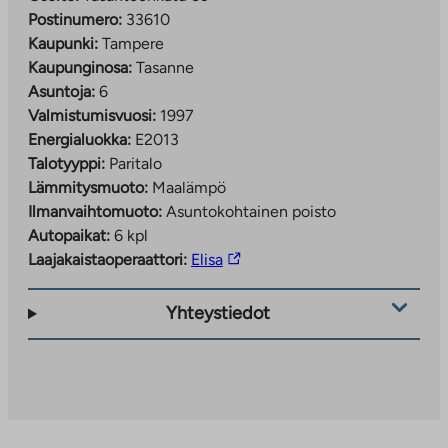
Postinumero:
33610
Kaupunki:
Tampere
Kaupunginosa:
Tasanne
Asuntoja:
6
Valmistumisvuosi:
1997
Energialuokka:
E2013
Talotyyppi:
Paritalo
Lämmitysmuoto:
Maalämpö
Ilmanvaihtomuoto:
Asuntokohtainen poisto
Autopaikat:
6 kpl
Linkki
Laajakaistaoperaattori:
Elisa
vie
ulkopuoliseen
Yhteystiedot
palveluun.
Linkki
aukeaa
uuteen
välilehteen