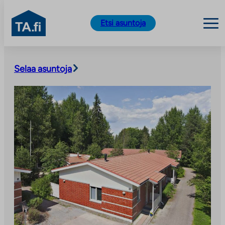
TA.fi
Etsi asuntoja
Siirry
sisältöön
Selaa asuntoja