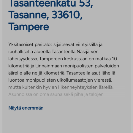
Tasanteenkatu 53,
Tasanne, 33610,
Tampere
Yksitasoiset paritalot sijaitsevat viihtyisällä ja
rauhallisella alueella Tasanteella Näsijärven
läheisyydessä. Tampereen keskustaan on matkaa 10
kilometriä ja Linnainmaan monipuolisten palveluiden
äärelle alle neljä kilometriä. Tasanteella asut lähellä
luontoa monipuolisten ulkoilumaastojen vieressä,
mutta kuitenkin hyvien liikenneyhteyksien äärellä.
Asunnoissa on oma sauna sekä piha ja talojen
sisäpihalla on lasten leikkipaikka, jonka välineet on
Näytä enemmän
uusittu vuonna 2016. Huoneistokohtaiset kylmät
irtaimistovarastot sijaitsevat talousrakennuksessa.
Asuntojen kylpyhuoneet on uusittu vuosina 2016-2017