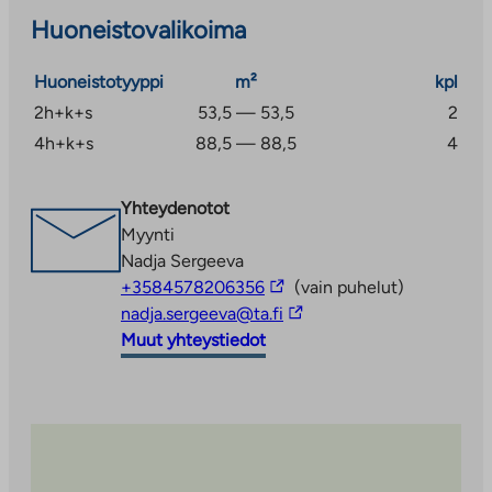
ja 2021.
Huoneistovalikoima
Huoneistotyyppi
m²
kpl
2h+k+s
53,5 — 53,5
2
4h+k+s
88,5 — 88,5
4
Yhteydenotot
Myynti
Nadja Sergeeva
Linkki
+3584578206356
(vain puhelut)
vie
Linkki
nadja.sergeeva@ta.fi
ulkopuoliseen
vie
Muut yhteystiedot
palveluun
ulkopuoliseen
palveluun