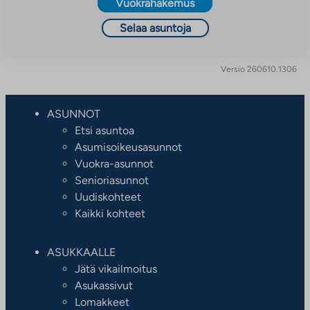
Vuokrahakemus
Selaa asuntoja
Versio 260610.1306
ASUNNOT
Etsi asuntoa
Asumisoikeusasunnot
Vuokra-asunnot
Senioriasunnot
Uudiskohteet
Kaikki kohteet
ASUKKAALLE
Jätä vikailmoitus
Asukassivut
Lomakkeet