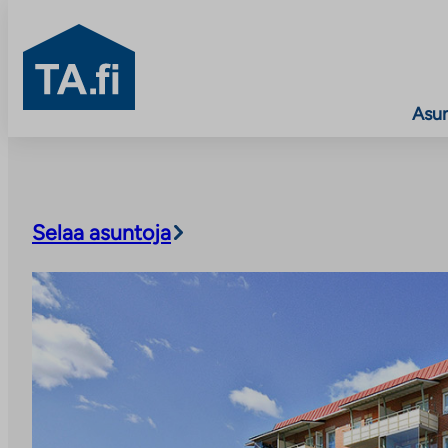
TA.fi
Asu
Siirry
sisältöön
Selaa asuntoja