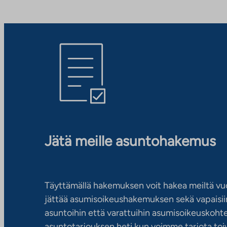
Jätä meille asuntohakemus
Täyttämällä hakemuksen voit hakea meiltä vu
jättää asumisoikeushakemuksen sekä vapaisiin
asuntoihin että varattuihin asumisoikeuskohtei
asuntotarjouksen heti kun voimme tarjota toiv