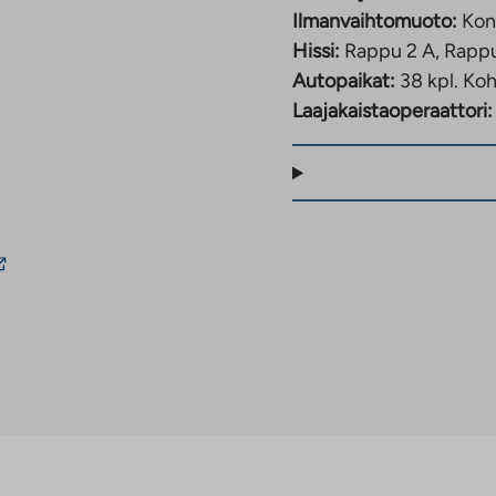
Ilmanvaihtomuoto:
Kon
Hissi:
Rappu 2 A, Rappu
Autopaikat:
38 kpl.
Koh
Laajakaistaoperaattori:
inkki
ie
lkopuoliseen
alveluun.
inkki
ukeaa
uteen
älilehteen