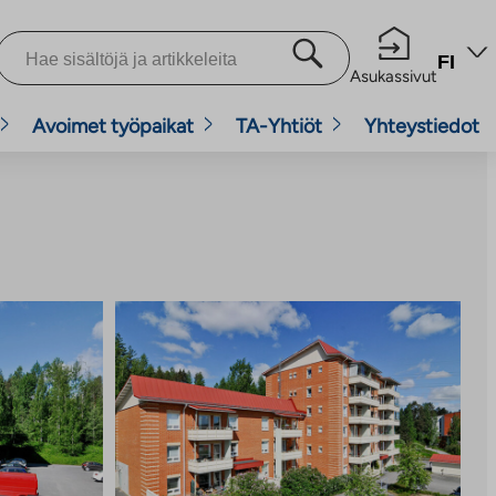
FI
Asukassivut
Avoimet työpaikat
TA-Yhtiöt
Yhteystiedot