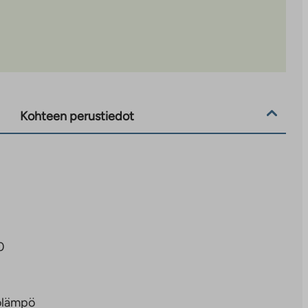
Kohteen perustiedot
0
olämpö