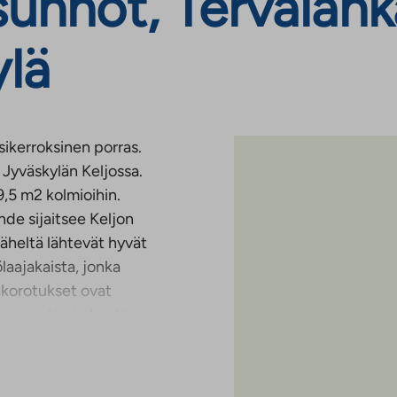
nnot, Tervalanka
lä
ikerroksinen porras.
 Jyväskylän Keljossa.
9,5 m2 kolmioihin.
de sijaitsee Keljon
läheltä lähtevät hyvät
laajakaista, jonka
korotukset ovat
 operaattorin kautta.