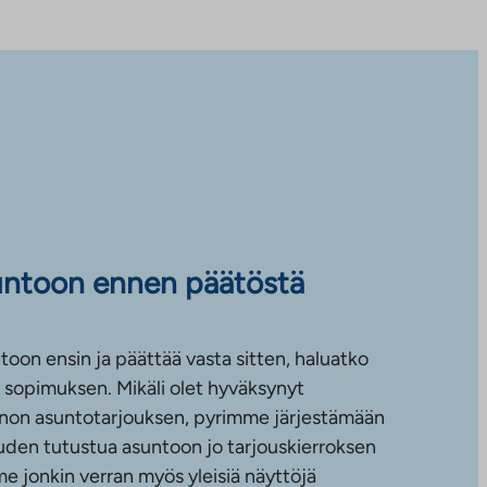
untoon ennen päätöstä
toon ensin ja päättää vasta sitten, haluatko
sopimuksen. Mikäli olet hyväksynyt
non asuntotarjouksen, pyrimme järjestämään
uuden tutustua asuntoon jo tarjouskierroksen
e jonkin verran myös yleisiä näyttöjä