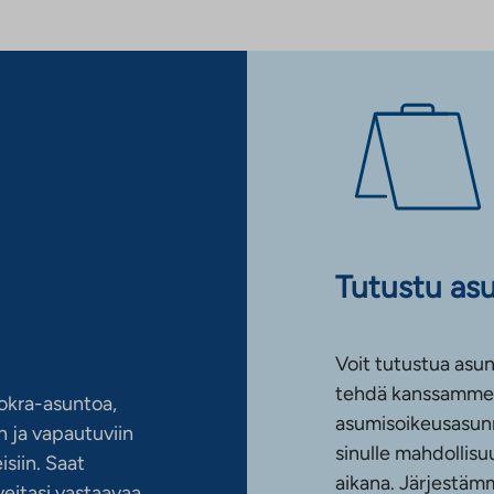
Tutustu as
Voit tutustua asun
tehdä kanssamme 
okra-asuntoa,
asumisoikeusasun
 ja vapautuviin
sinulle mahdollis
siin. Saat
aikana. Järjestämm
eitasi vastaavaa