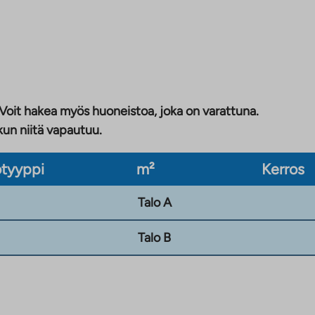
 Voit hakea myös huoneistoa, joka on varattuna.
kun niitä vapautuu.
tyyppi
m²
Kerros
Talo A
Talo B