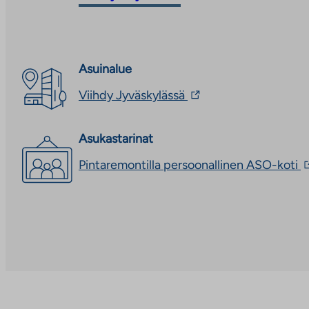
palveluun
ulkopuoliseen
palveluun
Asuinalue
Linkki
Viihdy Jyväskylässä
vie
ulkopuoliseen
palveluun.
Asukastarinat
Linkki
aukeaa
L
Pintaremontilla persoonallinen ASO-koti
uuteen
v
välilehteen
u
p
L
a
u
v