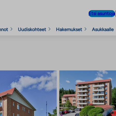
Etsi asuntoja
nnot
Uudiskohteet
Hakemukset
Asukkaalle