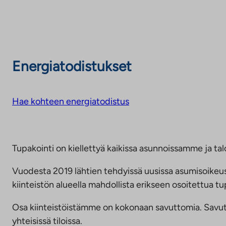
Energiatodistukset
Hae kohteen energiatodistus
Tupakointi on kiellettyä kaikissa asunnoissamme ja talo
Vuodesta 2019 lähtien tehdyissä uusissa asumisoike
kiinteistön alueella mahdollista erikseen osoitettua
Osa kiinteistöistämme on kokonaan savuttomia. Savuttomu
yhteisissä tiloissa.