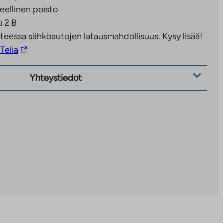
eellinen poisto
 2 B
teessa sähköautojen latausmahdollisuus. Kysy lisää!
Linkki
Telia
vie
ulkopuoliseen
Yhteystiedot
palveluun.
Linkki
aukeaa
uuteen
välilehteen