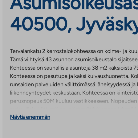
Asumisoikeusasu
40500, Jyväsky
Tervalankatu 2 kerrostalokohteessa on kolme- ja kuus
Tämä viihtyisä 43 asunnon asumisoikeustalo sijaitsee
Kohteessa on saunallisia asuntoja 38 m2 kaksioista 7
Kohteessa on pesutupa ja kaksi kuivaushuonetta. Koh
runsaiden palveluiden välittömässä läheisyydessä ja 
liikenneyhteydet keskustaan. Kohteessa on kiinteistö
perusnopeus 50M kuuluu vastikkeeseen. Nopeuden 
maksullisia. Liittymä on rekisteröitävä ennen käyttöä
Näytä enemmän