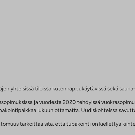
jen yhteisissä tiloissa kuten rappukäytävissä sekä sauna- 
ussopimuksissa ja vuodesta 2020 tehdyissä vuokrasopimu
 tupakointipaikkaa lukuun ottamatta. Uudiskohteissa savu
us tarkoittaa sitä, että tupakointi on kiellettyä kiinteis