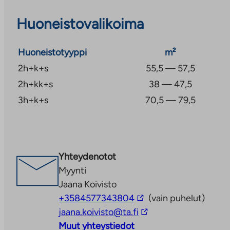
Huoneistovalikoima
Huoneistotyyppi
m²
2h+k+s
55,5 — 57,5
2h+kk+s
38 — 47,5
3h+k+s
70,5 — 79,5
Yhteydenotot
Myynti
Jaana Koivisto
Linkki
+3584577343804
(vain puhelut)
vie
Linkki
jaana.koivisto@ta.fi
ulkopuoliseen
vie
Muut yhteystiedot